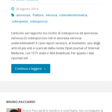
28 Agosto 2014
anoressia
,
fratture
,
nervosa
,
osteodensitometria
,
osteopenia
,
osteoporosi
L’articolo sul rapporto tra rischio di osteoporosi ed anoressia
nervosa (Is osteoporosis risk in anorexia nervosa
underestimated? A case report series) è, al momento, uno degli
articoli più visti e scaricati dalla rivista Open Journal of Internal
Medicine, con 1571 visite e 404 download. Per quanto i dati
riportati nel …
"Osteoporosi
Continua a leggere
ed
Anoressia
Nervosa
BRUNO PACCIARDI
risulta
Bruno Pacciardi è medico e psichiatra. Ha conseguito la