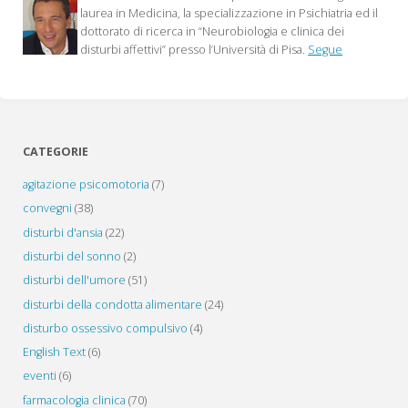
uno
laurea in Medicina, la specializzazione in Psichiatria ed il
dottorato di ricerca in “Neurobiologia e clinica dei
degli
disturbi affettivi” presso l’Università di Pisa.
Segue
articoli
più
popolari"
CATEGORIE
agitazione psicomotoria
(7)
convegni
(38)
disturbi d'ansia
(22)
disturbi del sonno
(2)
disturbi dell'umore
(51)
disturbi della condotta alimentare
(24)
disturbo ossessivo compulsivo
(4)
English Text
(6)
eventi
(6)
farmacologia clinica
(70)