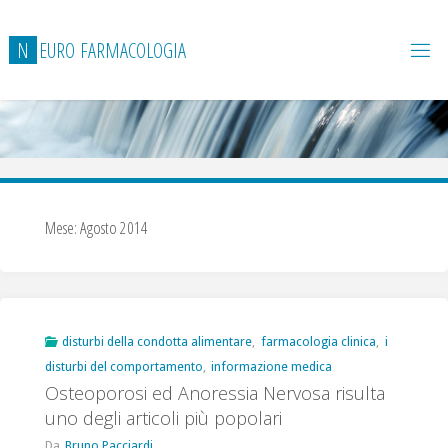
Salta
al
N
E
U
R
O
F
A
R
M
A
C
O
L
O
G
I
A
contenuto
Mese:
Agosto 2014
disturbi della condotta alimentare
,
farmacologia clinica
,
i
disturbi del comportamento
,
informazione medica
Osteoporosi ed Anoressia Nervosa risulta
uno degli articoli più popolari
Da
Bruno Pacciardi