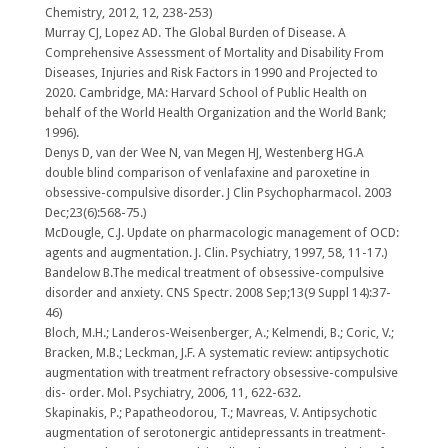
Chemistry, 2012, 12, 238-253)
Murray CJ, Lopez AD. The Global Burden of Disease. A
Comprehensive Assessment of Mortality and Disability From
Diseases, Injuries and Risk Factors in 1990 and Projected to
2020. Cambridge, MA: Harvard School of Public Health on
behalf of the World Health Organization and the World Bank;
1996).
Denys D, van der Wee N, van Megen HJ, Westenberg HG.A
double blind comparison of venlafaxine and paroxetine in
obsessive-compulsive disorder. J Clin Psychopharmacol. 2003
Dec;23(6):568-75.)
McDougle, C.J. Update on pharmacologic management of OCD:
agents and augmentation. J. Clin. Psychiatry, 1997, 58, 11-17.)
Bandelow B.The medical treatment of obsessive-compulsive
disorder and anxiety. CNS Spectr. 2008 Sep;13(9 Suppl 14):37-
46)
Bloch, M.H.; Landeros-Weisenberger, A.; Kelmendi, B.; Coric, V.;
Bracken, M.B.; Leckman, J.F. A systematic review: antipsychotic
augmentation with treatment refractory obsessive-compulsive
dis- order. Mol. Psychiatry, 2006, 11, 622-632.
Skapinakis, P.; Papatheodorou, T.; Mavreas, V. Antipsychotic
augmentation of serotonergic antidepressants in treatment-