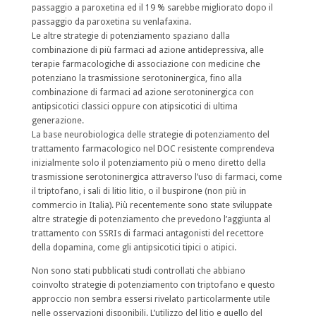
passaggio a paroxetina ed il 19 % sarebbe migliorato dopo il
passaggio da paroxetina su venlafaxina.
Le altre strategie di potenziamento spaziano dalla
combinazione di più farmaci ad azione antidepressiva, alle
terapie farmacologiche di associazione con medicine che
potenziano la trasmissione serotoninergica, fino alla
combinazione di farmaci ad azione serotoninergica con
antipsicotici classici oppure con atipsicotici di ultima
generazione.
La base neurobiologica delle strategie di potenziamento del
trattamento farmacologico nel DOC resistente comprendeva
inizialmente solo il potenziamento più o meno diretto della
trasmissione serotoninergica attraverso l’uso di farmaci, come
il triptofano, i sali di litio litio, o il buspirone (non più in
commercio in Italia). Più recentemente sono state sviluppate
altre strategie di potenziamento che prevedono l’aggiunta al
trattamento con SSRIs di farmaci antagonisti del recettore
della dopamina, come gli antipsicotici tipici o atipici.
Non sono stati pubblicati studi controllati che abbiano
coinvolto strategie di potenziamento con triptofano e questo
approccio non sembra essersi rivelato particolarmente utile
nelle osservazioni disponibili. L’utilizzo del litio e quello del