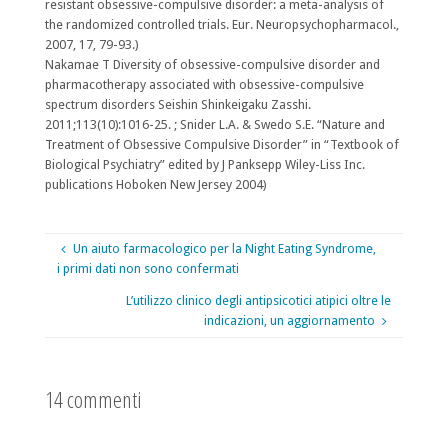
resistant obsessive-compulsive disorder: a meta-analysis of
the randomized controlled trials. Eur. Neuropsychopharmacol.,
2007, 17, 79-93.)
Nakamae T Diversity of obsessive-compulsive disorder and
pharmacotherapy associated with obsessive-compulsive
spectrum disorders Seishin Shinkeigaku Zasshi.
2011;113(10):1016-25. ; Snider L.A. & Swedo S.E. “Nature and
Treatment of Obsessive Compulsive Disorder” in “Textbook of
Biological Psychiatry” edited by J Panksepp Wiley-Liss Inc.
publications Hoboken New Jersey 2004)
Un aiuto farmacologico per la Night Eating Syndrome,
i primi dati non sono confermati
L’utilizzo clinico degli antipsicotici atipici oltre le
indicazioni, un aggiornamento
14 commenti