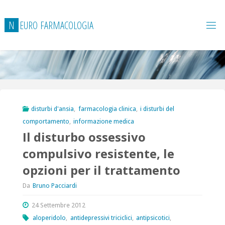
Salta
al
N
E
U
R
O
F
A
R
M
A
C
O
L
O
G
I
A
contenuto
disturbi d'ansia
,
farmacologia clinica
,
i disturbi del
comportamento
,
informazione medica
Il disturbo ossessivo
compulsivo resistente, le
opzioni per il trattamento
Da
Bruno Pacciardi
24 Settembre 2012
aloperidolo
,
antidepressivi triciclici
,
antipsicotici
,