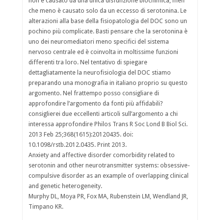
non è causato da una unica disfunzione biochimica, men
che meno è causato solo da un eccesso di serotonina. Le
alterazioni alla base della fisiopatologia del DOC sono un
pochino più complicate. Basti pensare che la serotonina è
uno dei neuromediatori meno specifici del sistema
nervoso centrale ed è coinvolta in moltissime funzioni
differenti tra loro. Nel tentativo di spiegare
dettagliatamente la neurofisiologia del DOC stiamo
preparando una monografia in italiano proprio su questo
argomento. Nel frattempo posso consigliare di
approfondire l’argomento da fonti più affidabili?
consiglierei due eccellenti articoli sull’argomento a chi
interessa approfondire Philos Trans R Soc Lond B Biol Sci.
2013 Feb 25;368(1615):20120435. doi:
10.1098/rstb.2012.0435. Print 2013.
Anxiety and affective disorder comorbidity related to
serotonin and other neurotransmitter systems: obsessive-
compulsive disorder as an example of overlapping clinical
and genetic heterogeneity.
Murphy DL, Moya PR, Fox MA, Rubenstein LM, Wendland JR,
Timpano KR.