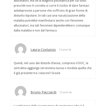
allucinatori, ma se la diagnosi psichiatrica per cui sono
prescritti non è corretta si corre il rischio di dare farmaci
antidepressivi a persone che soffrono di gravi forme di
disturbo bipolare. In tali casi una riacutizzazione della
malattia potrebbe manifestarsi anche con fenomeni
allucinatori, ma tali fenomeni dipenderebbero comunque
dalla malattia e non dal farmaco
Laura Costanzo
13 anni fa
Quindi, nel caso dei disturbi d’ansia, compreso il DOC, la
sertralina aggiunge serotonina nuova o modula quella che
è già presente tra i neuroni? Grazie
Bruno Pacciardi
13 anni fa
La inibizione della ricaptazione di serotonina (che è il