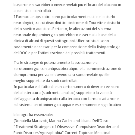
buspirone si sarebbero invece rivelati più efficaci del placebo in
alcuni studi controllati
I Farmaci antipsicotici sono particolarmente utili nei disturbi
neurologici, tra cui disordini tic, sindrome di Tourette e disturbi
dello spettro autistico. Pertanto, le alterazioni del sistema
neuronale dopaminergico potrebbero essere alla base della
clinica di alcuni di questi sottogruppi. Ulteriori studi sono
ovviamente necessari per la comprensione della fisiopatologia
del DOC e per l’ottimizzazione dei possibili trattamenti.
Tra le strategie di potenziamento l’associazione di
serotoninergici con antipsicotici atipici e la somministrazione di
clomipramina per via endovenosa si sono rivelate quelle
meglio supportate da studi controllati.
In particolare, il fatto che un certo numero di diverse revisioni
della letteratura (studi meta analitici) supportino la validità
dell’aggiunta di antipsicotici alla terapia con farmaci ad azione
sul sistema serotoninergico appare estremamente significativo
bibliografia essenziale:
(Donatella Marazziti, Marina Carlini and Liliana Dell’Osso
“Treatment Strategies of Obsessive-Compulsive Disorder and
Panic Disorder/Agoraphobia” Current Topics in Medicinal