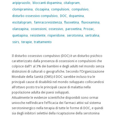
aripiprazolo
,
bloccanti dopamina
,
citalopram
,
clomipramina
,
clozapina
,
compulsioni
,
compulsivo
,
disturbo ossessivo compulsivo
,
DOC
,
dopamina
,
escitalopram
,
famracoresistenza
,
fluoxetina
,
fluvoxamina
,
olanzapina
,
ossessioni
,
ossessivo
,
paroxetina
,
Prozac
,
quetiapina
,
reisistente
,
risperidone
,
serotonina
,
sertralina
,
ssirs
,
terapie
,
trattamento
Il disturbo ossessivo compulsivo (DOC) è un disturbo psichico
caratterizzato dalla presenza di ossessioni e compulsioni che
colpisce dall’1 al 3% dei bambini e degli adulti nel mondo senza
distinzioni di culturali o geografiche. Secondo l’Organizzazione
Mondiale della Sanità (OMS) il DOC sarebbe incluso tra le
principali cause di disabilità nel mondo sviluppato collocandosi
all’ottavo posto tra le principali cause di malattia nella
popolazione adulta dei paesi sviluppati.
Attualmente le evidenze scientifiche disponibili sono ormai
univoche nell’indicare l’efficacia dei farmaci attivi sul sistema
serotoninergico nella terapia di tutte le forme di DOC, e quindi
sia degli inibitori selettivi della ricaptazione della serotonina