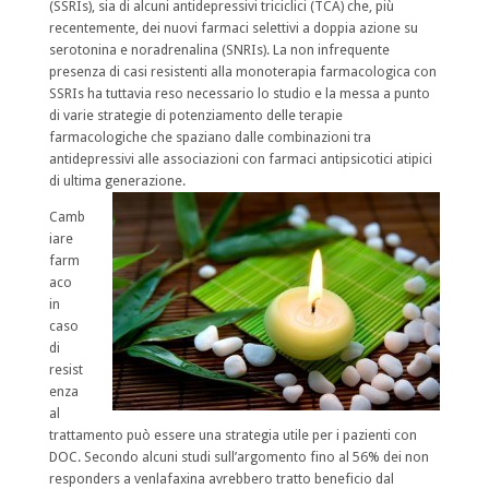
(SSRIs), sia di alcuni antidepressivi triciclici (TCA) che, più
recentemente, dei nuovi farmaci selettivi a doppia azione su
serotonina e noradrenalina (SNRIs). La non infrequente
presenza di casi resistenti alla monoterapia farmacologica con
SSRIs ha tuttavia reso necessario lo studio e la messa a punto
di varie strategie di potenziamento delle terapie
farmacologiche che spaziano dalle combinazioni tra
antidepressivi alle associazioni con farmaci antipsicotici atipici
di ultima generazione.
Camb
iare
farm
aco
in
caso
di
resist
enza
al
trattamento può essere una strategia utile per i pazienti con
DOC. Secondo alcuni studi sull’argomento fino al 56% dei non
responders a venlafaxina avrebbero tratto beneficio dal