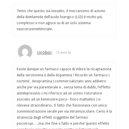
Temo che questo sia inesatto, il meccanismo di azione
della dietilamide dell’acido lisergico (LSD) è molto più
complesso e non agisce su di un solo sistema
neurotrasmettitoriale.
cirobor
13 anni fa
Esiste dunque un farmaco capace di inibire la riicaptazione
della serotonina e della dopamina ? Ricordo un farmaco (
nortimil , desipramina ) commercializzato anni addietro
anche per via parenterale e , senza tema di dubbi, l’effetto
antidepressivo ( mi riferisco ad un sonno ristoratore
assciato ad un benessere psico- fisico mattutino ) si
rilevava straordinario. Il fatto che funzionava con unica
somministrazione serale per via intramuscolare. Certo è la
stranezza degli effetti soggettivi del farmaci
psicotropi…..ma che fine a fatto e perche’ questo effetto