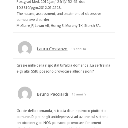
Postgrad Med. 2012 Jan;124(1):152-65. doi:
10.3810/pgm.2012.01.2528.
The nature, assessment, and treatment of obsessive-
compulsive disorder.
McGuire JF, Lewin AB, Horng B, Murphy TK, Storch EA.
Laura Costanzo
13 anni fa
Grazie mille della risposta! Un’altra domanda. La sertralina
e gli altri SSRI possono provocare allucinazioni?
Bruno Pacciardi
13 anni fa
Grazie della domanda, si tratta di un equivoco piuttosto
comune. Di per se gli antidepressivi ad azione sul sistema
serotoninergico NON possono provocare fenomeni