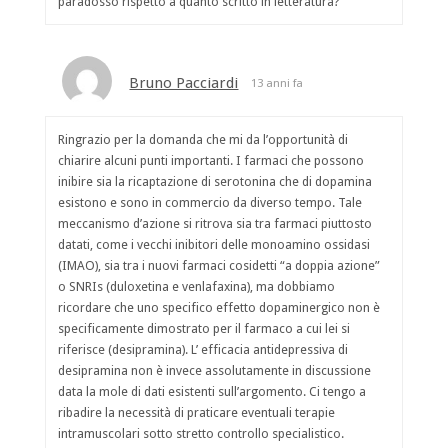
paradosso rispetto a quanto scritto in letteratura?
Bruno Pacciardi
13 anni fa
Ringrazio per la domanda che mi da l’opportunità di
chiarire alcuni punti importanti. I farmaci che possono
inibire sia la ricaptazione di serotonina che di dopamina
esistono e sono in commercio da diverso tempo. Tale
meccanismo d’azione si ritrova sia tra farmaci piuttosto
datati, come i vecchi inibitori delle monoamino ossidasi
(IMAO), sia tra i nuovi farmaci cosidetti “a doppia azione”
o SNRIs (duloxetina e venlafaxina), ma dobbiamo
ricordare che uno specifico effetto dopaminergico non è
specificamente dimostrato per il farmaco a cui lei si
riferisce (desipramina). L’ efficacia antidepressiva di
desipramina non è invece assolutamente in discussione
data la mole di dati esistenti sull’argomento. Ci tengo a
ribadire la necessità di praticare eventuali terapie
intramuscolari sotto stretto controllo specialistico.