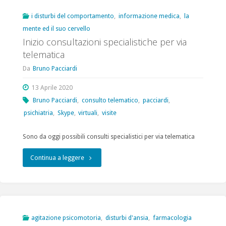
dei
i disturbi del comportamento
,
informazione medica
,
la
mente ed il suo cervello
sintomi
Inizio consultazioni specialistiche per via
psichiatrici
telematica
acuti
Da
Bruno Pacciardi
in
13 Aprile 2020
Bruno Pacciardi
,
consulto telematico
,
pacciardi
,
pazienti
psichiatria
,
Skype
,
virtuali
,
visite
ospedalizzati
Sono da oggi possibili consulti specialistici per via telematica
con
"Inizio
Continua a leggere
infezione
consultazioni
da
specialistiche
Covid-
per
19”
agitazione psicomotoria
,
disturbi d'ansia
,
farmacologia