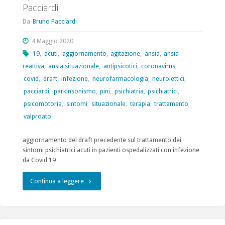
Pacciardi
il
Da
Bruno Pacciardi
ruolo
4 Maggio 2020
dei
19
,
acuti
,
aggiornamento
,
agitazione
,
ansia
,
ansia
nuovi
reattiva
,
ansia situazionale
,
antipsicotici
,
coronavirus
,
covid
,
draft
,
infezione
,
neurofarmacologia
,
neurolettici
,
farmaci"
pacciardi
,
parkinsonismo
,
pini
,
psichiatria
,
psichiatrici
,
psicomotoria
,
sintomi
,
situazionale
,
terapia
,
trattamento
,
valproato
aggiornamento del draft precedente sul trattamento dei
sintomi psichiatrici acuti in pazienti ospedalizzati con infezione
da Covid 19
"Aggiornamento
Continua a leggere
Draft
“Trattamento