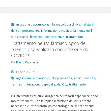
infermieristico
salute
mentale
agitazione psicomotoria
,
farmacologia clinica
,
i disturbi
del comportamento
,
informazione medica
,
la mente ed il
edizione
suo cervello
,
le psicosi
,
neuroscienze
,
trattamento
2023
Trattamento neuro farmacologico dei
pazienti ospedalizzati con infezione da
:
COVID 19
trattamento
Da
Bruno Pacciardi
dell’agitazione
13 Aprile 2021
psicomotoria"
agitazione
,
aloperidolo
,
clorpromazina
,
covid
,
covid 19
,
farmaci
,
interazioni
,
ospedalizzati
,
Qtc
,
trattamento
Gli interventi psichiatrici d’urgenza nei reparti ospedalieri sono
molto frequenti. Con la rapida diffusione del virus è stato
necessario curare sintomi psicopatologici acuti nei pazienti
ricoverati. L’infezione da Covid-19 viene gestita e trattata in