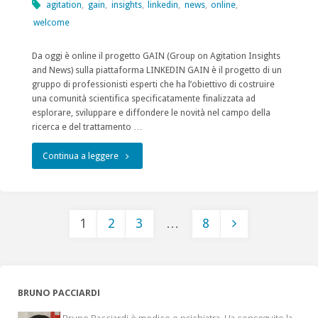
agitation
,
gain
,
insights
,
linkedin
,
news
,
online
,
welcome
Da oggi è online il progetto GAIN (Group on Agitation Insights
and News) sulla piattaforma LINKEDIN GAIN è il progetto di un
gruppo di professionisti esperti che ha l’obiettivo di costruire
una comunità scientifica specificatamente finalizzata ad
esplorare, sviluppare e diffondere le novità nel campo della
ricerca e del trattamento …
"Il
Continua a leggere
progetto
GAIN
1
2
3
…
8
da
Paginazione
oggi
degli
su
BRUNO PACCIARDI
LINKEDIN"