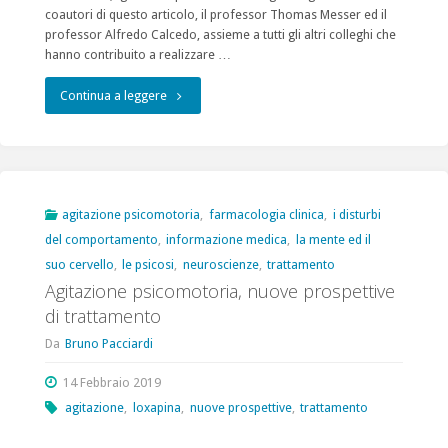
(Draft
coautori di questo articolo, il professor Thomas Messer ed il
professor Alfredo Calcedo, assieme a tutti gli altri colleghi che
del
hanno contribuito a realizzare …
22
"Disponibile
Continua a leggere
marzo
online
2020)
il
a
nuovo
agitazione psicomotoria
,
farmacologia clinica
,
i disturbi
cura
del comportamento
,
informazione medica
,
la mente ed il
articolo
di
suo cervello
,
le psicosi
,
neuroscienze
,
trattamento
sul
Agitazione psicomotoria, nuove prospettive
Stefano
di trattamento
trattamento
Pini
Da
Bruno Pacciardi
dell’agitazione
e
14 Febbraio 2019
psicomotoria"
agitazione
,
loxapina
,
nuove prospettive
,
trattamento
Bruno