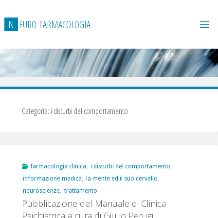
Salta
al
N
E
U
R
O
F
A
R
M
A
C
O
L
O
G
I
A
contenuto
Categoria:
i disturbi del comportamento
farmacologia clinica
,
i disturbi del comportamento
,
informazione medica
,
la mente ed il suo cervello
,
neuroscienze
,
trattamento
Pubblicazione del Manuale di Clinica
Psichiatrica a cura di Giulio Perugi