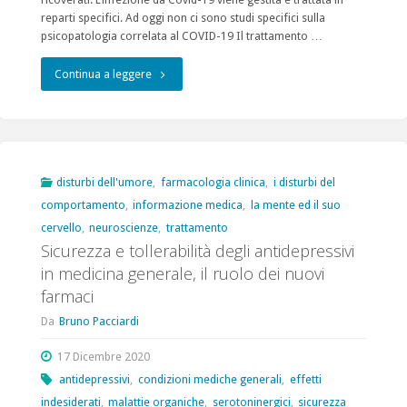
reparti specifici. Ad oggi non ci sono studi specifici sulla
psicopatologia correlata al COVID-19 Il trattamento …
"Trattamento
Continua a leggere
neuro
farmacologico
dei
disturbi dell'umore
,
farmacologia clinica
,
i disturbi del
comportamento
,
informazione medica
,
la mente ed il suo
pazienti
cervello
,
neuroscienze
,
trattamento
ospedalizzati
Sicurezza e tollerabilità degli antidepressivi
in medicina generale, il ruolo dei nuovi
con
farmaci
infezione
Da
Bruno Pacciardi
da
17 Dicembre 2020
COVID
antidepressivi
,
condizioni mediche generali
,
effetti
indesiderati
,
malattie organiche
,
serotoninergici
,
sicurezza