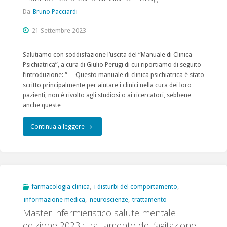
Da
Bruno Pacciardi
21 Settembre 2023
Salutiamo con soddisfazione l’uscita del “Manuale di Clinica
Psichiatrica”, a cura di Giulio Perugi di cui riportiamo di seguito
l’introduzione: “… Questo manuale di clinica psichiatrica è stato
scritto principalmente per aiutare i clinici nella cura dei loro
pazienti, non è rivolto agli studiosi o ai ricercatori, sebbene
anche queste …
"Pubblicazione
Continua a leggere
del
Manuale
di
farmacologia clinica
,
i disturbi del comportamento
,
informazione medica
,
neuroscienze
,
trattamento
Clinica
Master infermieristico salute mentale
Psichiatrica
edizione 2023 : trattamento dell’agitazione