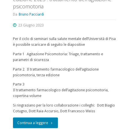
psicomotoria
a
Da
Bruno Pacciardi
cura
23 Giugno 2023
di
Giulio
Per il ciclo di seminari sulla salute mentale dell’Università di Pisa
è possibile scaricare di seguito le diapositive
Perugi"
Parte 1 Agitazione Psicomotoria: Triage, trattamento e
parametri di sicurezza
Parte 2 Il trattamento farmacologico dell’agitazione
psicomotoria, terza edizione
Parte 3
Il trattamento farmacologico dell’agitazione psicomotoria,
copertina volume
Si ringraziano per la loro collaborazione i colleghi: Dott Biagio
Cotugno, Dott Raia Accursio, Dott Francesco Weiss
"Master
Continua a leggere