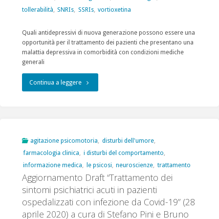
19"
tollerabilità
,
SNRIs
,
SSRIs
,
vortioxetina
Quali antidepressivi di nuova generazione possono essere una
opportunità per il trattamento dei pazienti che presentano una
malattia depressiva in comorbidità con condizioni mediche
generali
"Sicurezza
Continua a leggere
e
tollerabilità
degli
agitazione psicomotoria
,
disturbi dell'umore
,
farmacologia clinica
,
i disturbi del comportamento
,
antidepressivi
informazione medica
,
le psicosi
,
neuroscienze
,
trattamento
in
Aggiornamento Draft “Trattamento dei
sintomi psichiatrici acuti in pazienti
medicina
ospedalizzati con infezione da Covid-19” (28
generale,
aprile 2020) a cura di Stefano Pini e Bruno