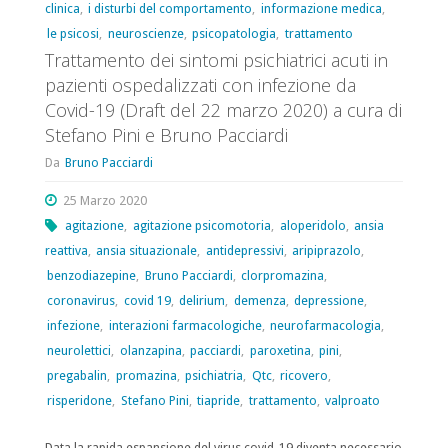
clinica
,
i disturbi del comportamento
,
informazione medica
,
via
(28
le psicosi
,
neuroscienze
,
psicopatologia
,
trattamento
telematica"
aprile
Trattamento dei sintomi psichiatrici acuti in
pazienti ospedalizzati con infezione da
2020)
Covid-19 (Draft del 22 marzo 2020) a cura di
a
Stefano Pini e Bruno Pacciardi
Da
Bruno Pacciardi
cura
25 Marzo 2020
di
agitazione
,
agitazione psicomotoria
,
aloperidolo
,
ansia
Stefano
reattiva
,
ansia situazionale
,
antidepressivi
,
aripiprazolo
,
benzodiazepine
,
Bruno Pacciardi
,
clorpromazina
,
Pini
coronavirus
,
covid 19
,
delirium
,
demenza
,
depressione
,
e
infezione
,
interazioni farmacologiche
,
neurofarmacologia
,
neurolettici
,
olanzapina
,
pacciardi
,
paroxetina
,
pini
,
Bruno
pregabalin
,
promazina
,
psichiatria
,
Qtc
,
ricovero
,
Pacciardi"
risperidone
,
Stefano Pini
,
tiapride
,
trattamento
,
valproato
Data la rapida espansione del virus covid-19 diventa necessario