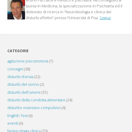
Bruno Pacciardi è medico e psichiatra. Ha conseguito la
articoli
laurea in Medicina, la specializzazione in Psichiatria ed il
dottorato di ricerca in “Neurobiologia e clinica dei
disturbi affettivi” presso l’Università di Pisa.
Segue
CATEGORIE
agitazione psicomotoria
(7)
convegni
(38)
disturbi d'ansia
(22)
disturbi del sonno
(2)
disturbi dell'umore
(51)
disturbi della condotta alimentare
(24)
disturbo ossessivo compulsivo
(4)
English Text
(6)
eventi
(6)
farmacologia clinica
(70)