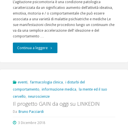
Pacciardi"
L’agitazione psicomotoria è una condizione patologica
caratterizzata da un significativo aumento dell’attività ideativa,
emotiva, motoria e / o comportamentale che può essere
associata a una varietà di malattie psichiatriche e mediche Le
sue manifestazioni cliniche procedono lungo un continuum che
va da una semplice accelerazione dell’ ideazione e del
comportamento …
"Agitazione
Continua a leggere
psicomotoria,
nuove
prospettive
eventi
,
farmacologia clinica
,
i disturbi del
comportamento
,
informazione medica
,
la mente ed il suo
di
cervello
,
neuroscienze
trattamento"
Il progetto GAIN da oggi su LINKEDIN
Da
Bruno Pacciardi
3 Dicembre 2018