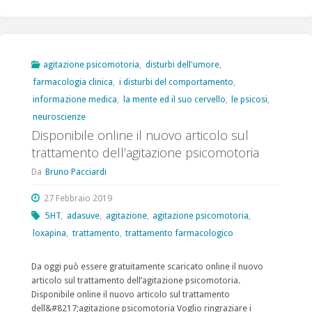
dei
sintomi
psichiatrici
agitazione psicomotoria
,
disturbi dell'umore
,
farmacologia clinica
,
i disturbi del comportamento
,
acuti
informazione medica
,
la mente ed il suo cervello
,
le psicosi
,
in
neuroscienze
Disponibile online il nuovo articolo sul
pazienti
trattamento dell’agitazione psicomotoria
ospedalizzati
Da
Bruno Pacciardi
con
27 Febbraio 2019
infezione
5HT
,
adasuve
,
agitazione
,
agitazione psicomotoria
,
loxapina
,
trattamento
,
trattamento farmacologico
da
Covid-
Da oggi può essere gratuitamente scaricato online il nuovo
articolo sul trattamento dell’agitazione psicomotoria.
19
Disponibile online il nuovo articolo sul trattamento
dell&#8217;agitazione psicomotoria Voglio ringraziare i