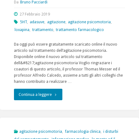
Da
Bruno Pacciardi
Stefano
now
27 Febbraio 2019
Pini
online"
5HT
,
adasuve
,
agitazione
,
agitazione psicomotoria
,
e
loxapina
,
trattamento
,
trattamento farmacologico
Bruno
Da oggi può essere gratuitamente scaricato online il nuovo
Pacciardi"
articolo sul trattamento dell’agitazione psicomotoria.
Disponibile online il nuovo articolo sul trattamento
dell&#8217;agitazione psicomotoria Voglio ringraziare i
coautori di questo articolo, il professor Thomas Messer ed il
professor Alfredo Calcedo, assieme a tutti gli altri colleghi che
hanno contribuito a realizzare …
"Disponibile
Continua a leggere
online
il
nuovo
agitazione psicomotoria
,
farmacologia clinica
,
i disturbi