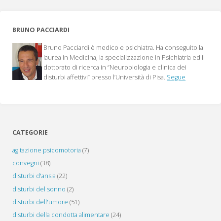
nuove
prospettive
BRUNO PACCIARDI
di
Bruno Pacciardi è medico e psichiatra. Ha conseguito la
trattamento"
laurea in Medicina, la specializzazione in Psichiatria ed il
dottorato di ricerca in “Neurobiologia e clinica dei
disturbi affettivi” presso l’Università di Pisa.
Segue
CATEGORIE
agitazione psicomotoria
(7)
convegni
(38)
disturbi d'ansia
(22)
disturbi del sonno
(2)
disturbi dell'umore
(51)
disturbi della condotta alimentare
(24)