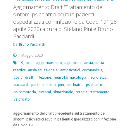
ospedalizzati
Aggiornamento Draft “Trattamento dei
sintomi psichiatrici acuti in pazienti
con
ospedalizzati con infezione da Covid-19” (28
infezione
aprile 2020) a cura di Stefano Pini e Bruno
Pacciardi
da
Da
Bruno Pacciardi
COVID
4 Maggio 2020
19"
19
,
acuti
,
aggiornamento
,
agitazione
,
ansia
,
ansia
reattiva
,
ansia situazionale
,
antipsicotici
,
coronavirus
,
covid
,
draft
,
infezione
,
neurofarmacologia
,
neurolettici
,
pacciardi
,
parkinsonismo
,
pini
,
psichiatria
,
psichiatrici
,
psicomotoria
,
sintomi
,
situazionale
,
terapia
,
trattamento
,
valproato
aggiornamento del draft precedente sul trattamento dei
sintomi psichiatrici acuti in pazienti ospedalizzati con infezione
da Covid 19