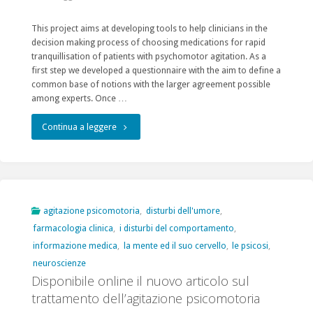
infezione
This project aims at developing tools to help clinicians in the
da
decision making process of choosing medications for rapid
tranquillisation of patients with psychomotor agitation. As a
Covid-
first step we developed a questionnaire with the aim to define a
common base of notions with the larger agreement possible
19
among experts. Once …
(Draft
"Clinician’s
Continua a leggere
del
questionnaire
22
about
marzo
drug
agitazione psicomotoria
,
disturbi dell'umore
,
2020)
farmacologia clinica
,
i disturbi del comportamento
,
treatment
a
informazione medica
,
la mente ed il suo cervello
,
le psicosi
,
of
neuroscienze
cura
Disponibile online il nuovo articolo sul
psychomotor
di
trattamento dell’agitazione psicomotoria
agitation,