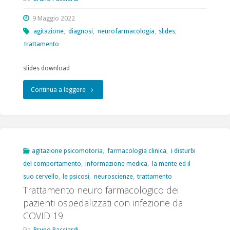
9 Maggio 2022
agitazione
,
diagnosi
,
neurofarmacologia
,
slides
,
trattamento
slides download
"Seminari:
Continua a leggere
trattamento
farmacologico
dell’agitazione
agitazione psicomotoria
,
farmacologia clinica
,
i disturbi
del comportamento
,
informazione medica
,
la mente ed il
psicomotoria
suo cervello
,
le psicosi
,
neuroscienze
,
trattamento
2022"
Trattamento neuro farmacologico dei
pazienti ospedalizzati con infezione da
COVID 19
Da
Bruno Pacciardi