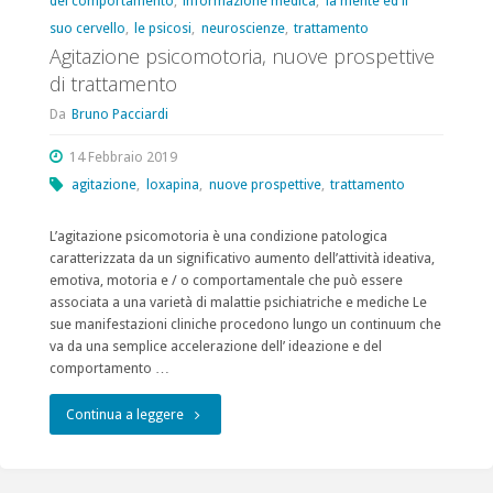
del comportamento
,
informazione medica
,
la mente ed il
articolo
suo cervello
,
le psicosi
,
neuroscienze
,
trattamento
sul
Agitazione psicomotoria, nuove prospettive
di trattamento
trattamento
Da
Bruno Pacciardi
dell’agitazione
14 Febbraio 2019
psicomotoria"
agitazione
,
loxapina
,
nuove prospettive
,
trattamento
L’agitazione psicomotoria è una condizione patologica
caratterizzata da un significativo aumento dell’attività ideativa,
emotiva, motoria e / o comportamentale che può essere
associata a una varietà di malattie psichiatriche e mediche Le
sue manifestazioni cliniche procedono lungo un continuum che
va da una semplice accelerazione dell’ ideazione e del
comportamento …
"Agitazione
Continua a leggere
psicomotoria,