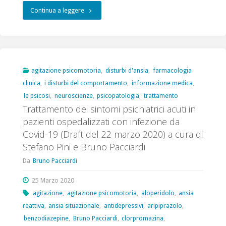
"Aggiornamento
Continua a leggere
Draft
“Trattamento
dei
agitazione psicomotoria
,
disturbi d'ansia
,
farmacologia
clinica
,
i disturbi del comportamento
,
informazione medica
,
sintomi
le psicosi
,
neuroscienze
,
psicopatologia
,
trattamento
psichiatrici
Trattamento dei sintomi psichiatrici acuti in
pazienti ospedalizzati con infezione da
acuti
Covid-19 (Draft del 22 marzo 2020) a cura di
in
Stefano Pini e Bruno Pacciardi
pazienti
Da
Bruno Pacciardi
ospedalizzati
25 Marzo 2020
agitazione
,
agitazione psicomotoria
,
aloperidolo
,
ansia
con
reattiva
,
ansia situazionale
,
antidepressivi
,
aripiprazolo
,
infezione
benzodiazepine
,
Bruno Pacciardi
,
clorpromazina
,