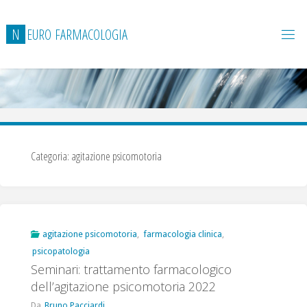
Salta
al
N
E
U
R
O
F
A
R
M
A
C
O
L
O
G
I
A
contenuto
Categoria:
agitazione psicomotoria
agitazione psicomotoria
,
farmacologia clinica
,
psicopatologia
Seminari: trattamento farmacologico
dell’agitazione psicomotoria 2022
Da
Bruno Pacciardi