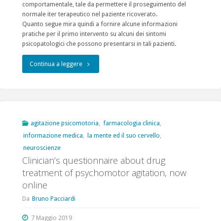
comportamentale, tale da permettere il proseguimento del
Bruno
normale iter terapeutico nel paziente ricoverato.
Quanto segue mira quindi a fornire alcune informazioni
Pacciardi"
pratiche per il primo intervento su alcuni dei sintomi
psicopatologici che possono presentarsi in tali pazienti.
"Trattamento
Continua a leggere
dei
sintomi
psichiatrici
agitazione psicomotoria
,
farmacologia clinica
,
informazione medica
,
la mente ed il suo cervello
,
acuti
neuroscienze
in
Clinician’s questionnaire about drug
treatment of psychomotor agitation, now
pazienti
online
ospedalizzati
Da
Bruno Pacciardi
con
7 Maggio 2019