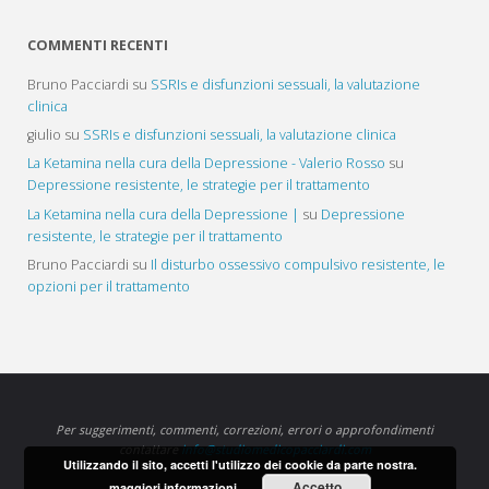
COMMENTI RECENTI
Bruno Pacciardi
su
SSRIs e disfunzioni sessuali, la valutazione
clinica
giulio
su
SSRIs e disfunzioni sessuali, la valutazione clinica
La Ketamina nella cura della Depressione - Valerio Rosso
su
Depressione resistente, le strategie per il trattamento
La Ketamina nella cura della Depressione |
su
Depressione
resistente, le strategie per il trattamento
Bruno Pacciardi
su
Il disturbo ossessivo compulsivo resistente, le
opzioni per il trattamento
Per suggerimenti, commenti, correzioni, errori o approfondimenti
contattare
info@studiomedicopacciardi.com
Utilizzando il sito, accetti l'utilizzo dei cookie da parte nostra.
Accetto
maggiori informazioni