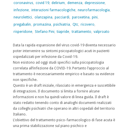
coronavirus
,
covid 19
,
delirium
,
demenza
,
depressione
,
da
infezione
,
interazioni farmacologiche
,
neurofarmacologia
,
Covid-
neurolettici
,
olanzapina
,
pacciardi
,
paroxetina
,
pini
,
pregabalin
,
promazina
,
psichiatria
,
Qtc
,
ricovero
,
19”
risperidone
,
Stefano Pini
,
tiapride
,
trattamento
,
valproato
(28
Data la rapida espansione del virus covid-19 diventa necessario
aprile
poter intervenire su sintomi psicopatologici acuti in pazienti
ospedalizzati per infezione da Covid-19.
2020)
Non esistono ad oggi studi specifici sulla psicopatologia
correlata all’infezione da COVID-19. Pertanto l’approccio al
a
trattamento è necessariamente empirico e basato su evidenze
cura
non specifiche.
Questo è un draft iniziale, rilasciato in emergenza e suscettibile
di
di integrazioni. Il documento si limita a fornire alcune
informazioni e non ha quindi valore di linea guida. Il draft è
Stefano
stato redatto tenendo conto di analoghi documenti realizzati
da colleghi psichiatri che operano in altri ospedali del territorio
Pini
Italiano.
L’obiettivo del trattamento psico-farmacologico di fase acuta è
e
una prima stabilizzazione sul piano psichico e