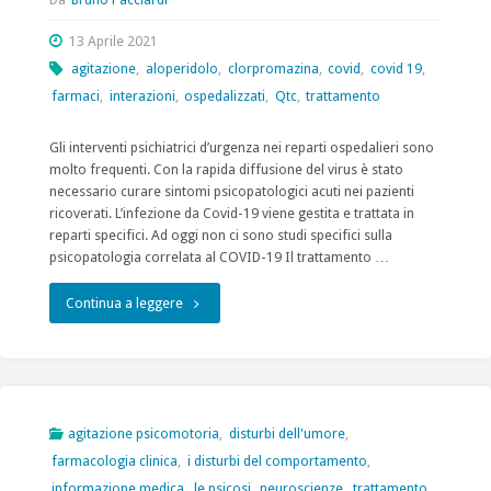
13 Aprile 2021
agitazione
,
aloperidolo
,
clorpromazina
,
covid
,
covid 19
,
farmaci
,
interazioni
,
ospedalizzati
,
Qtc
,
trattamento
Gli interventi psichiatrici d’urgenza nei reparti ospedalieri sono
molto frequenti. Con la rapida diffusione del virus è stato
necessario curare sintomi psicopatologici acuti nei pazienti
ricoverati. L’infezione da Covid-19 viene gestita e trattata in
reparti specifici. Ad oggi non ci sono studi specifici sulla
psicopatologia correlata al COVID-19 Il trattamento …
"Trattamento
Continua a leggere
neuro
farmacologico
dei
agitazione psicomotoria
,
disturbi dell'umore
,
farmacologia clinica
,
i disturbi del comportamento
,
pazienti
informazione medica
,
le psicosi
,
neuroscienze
,
trattamento