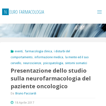
Salta
al
N
E
U
R
O
F
A
R
M
A
C
O
L
O
G
I
A
contenuto
eventi
,
farmacologia clinica
,
i disturbi del
comportamento
,
informazione medica
,
la mente ed il suo
cervello
,
neuroscienze
,
psicopatologia
,
sintomi somatici
Presentazione dello studio
sulla neurofarmacologia del
paziente oncologico
Da
Bruno Pacciardi
18 Aprile 2017