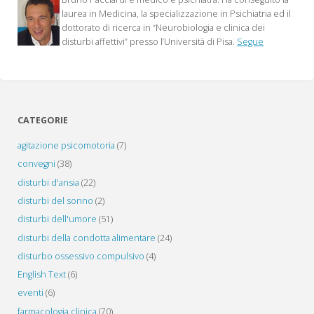
del
laurea in Medicina, la specializzazione in Psichiatria ed il
dottorato di ricerca in “Neurobiologia e clinica dei
paziente
disturbi affettivi” presso l’Università di Pisa.
Segue
oncologico"
CATEGORIE
agitazione psicomotoria
(7)
convegni
(38)
disturbi d'ansia
(22)
disturbi del sonno
(2)
disturbi dell'umore
(51)
disturbi della condotta alimentare
(24)
disturbo ossessivo compulsivo
(4)
English Text
(6)
eventi
(6)
farmacologia clinica
(70)