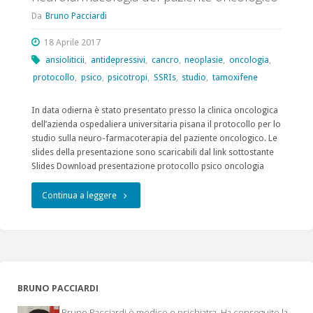
Da
Bruno Pacciardi
18 Aprile 2017
ansioliticii
,
antidepressivi
,
cancro
,
neoplasie
,
oncologia
,
protocollo
,
psico
,
psicotropi
,
SSRIs
,
studio
,
tamoxifene
In data odierna è stato presentato presso la clinica oncologica
dell’azienda ospedaliera universitaria pisana il protocollo per lo
studio sulla neuro-farmacoterapia del paziente oncologico. Le
slides della presentazione sono scaricabili dal link sottostante
Slides Download presentazione protocollo psico oncologia
"Presentazione
Continua a leggere
dello
studio
sulla
BRUNO PACCIARDI
neurofarmacologia
Bruno Pacciardi è medico e psichiatra. Ha conseguito la