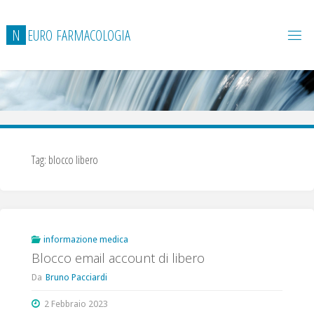
Salta
al
N
E
U
R
O
F
A
R
M
A
C
O
L
O
G
I
A
contenuto
Tag:
blocco libero
informazione medica
Blocco email account di libero
Da
Bruno Pacciardi
2 Febbraio 2023