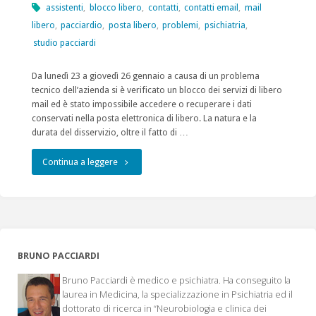
assistenti
,
blocco libero
,
contatti
,
contatti email
,
mail
libero
,
pacciardio
,
posta libero
,
problemi
,
psichiatria
,
studio pacciardi
Da lunedì 23 a giovedì 26 gennaio a causa di un problema
tecnico dell’azienda si è verificato un blocco dei servizi di libero
mail ed è stato impossibile accedere o recuperare i dati
conservati nella posta elettronica di libero. La natura e la
durata del disservizio, oltre il fatto di …
"Blocco
Continua a leggere
email
account
di
BRUNO PACCIARDI
libero"
Bruno Pacciardi è medico e psichiatra. Ha conseguito la
laurea in Medicina, la specializzazione in Psichiatria ed il
dottorato di ricerca in “Neurobiologia e clinica dei