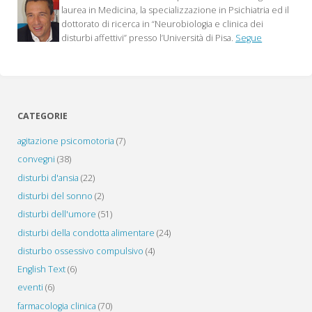
2022/24
laurea in Medicina, la specializzazione in Psichiatria ed il
dottorato di ricerca in “Neurobiologia e clinica dei
Modulo
disturbi affettivi” presso l’Università di Pisa.
Segue
F4A
Insegnamenti
generali"
CATEGORIE
agitazione psicomotoria
(7)
convegni
(38)
disturbi d'ansia
(22)
disturbi del sonno
(2)
disturbi dell'umore
(51)
disturbi della condotta alimentare
(24)
disturbo ossessivo compulsivo
(4)
English Text
(6)
eventi
(6)
farmacologia clinica
(70)