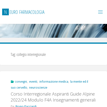
Salta
al
N
E
U
R
O
F
A
R
M
A
C
O
L
O
G
I
A
contenuto
Tag:
collegio interregionale
convegni
,
eventi
,
informazione medica
,
la mente ed il
suo cervello
,
neuroscienze
Corso Interregionale Aspiranti Guide Alpine
2022/24 Modulo F4A Insegnamenti generali
Da
Bruno Pacciardi