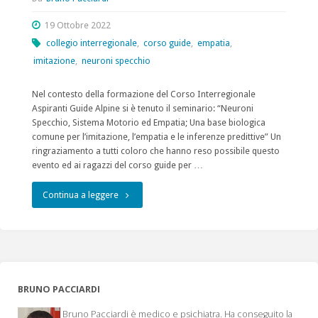
19 Ottobre 2022
collegio interregionale
,
corso guide
,
empatia
,
imitazione
,
neuroni specchio
Nel contesto della formazione del Corso Interregionale
Aspiranti Guide Alpine si è tenuto il seminario: “Neuroni
Specchio, Sistema Motorio ed Empatia; Una base biologica
comune per l’imitazione, l’empatia e le inferenze predittive” Un
ringraziamento a tutti coloro che hanno reso possibile questo
evento ed ai ragazzi del corso guide per …
"Corso
Continua a leggere
Interregionale
Aspiranti
Guide
BRUNO PACCIARDI
Alpine
Bruno Pacciardi è medico e psichiatra. Ha conseguito la