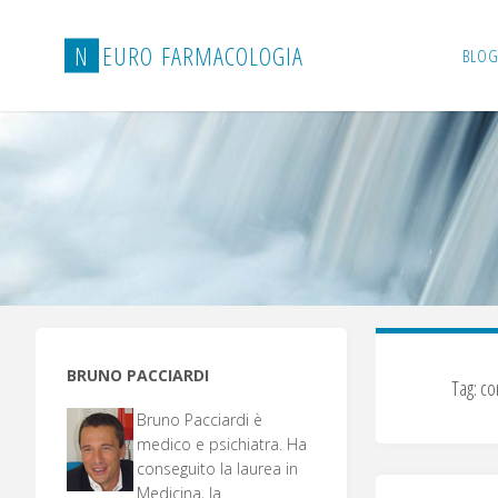
Salta
al
N
E
U
R
O
F
A
R
M
A
C
O
L
O
G
I
A
BLOG
contenuto
BRUNO PACCIARDI
Tag:
co
Bruno Pacciardi è
medico e psichiatra. Ha
conseguito la laurea in
Medicina, la