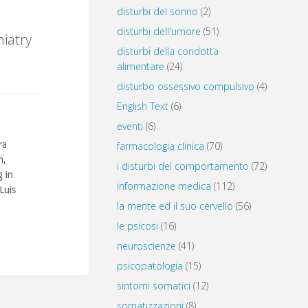
disturbi del sonno
(2)
disturbi dell'umore
(51)
iatry
disturbi della condotta
alimentare
(24)
disturbo ossessivo compulsivo
(4)
English Text
(6)
eventi
(6)
ra
farmacologia clinica
(70)
n,
i disturbi del comportamento
(72)
 in
informazione medica
(112)
Luis
la mente ed il suo cervello
(56)
le psicosi
(16)
neuroscienze
(41)
psicopatologia
(15)
sintomi somatici
(12)
somatizzazioni
(8)