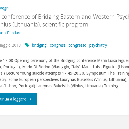
vegni
 conference of Bridging Eastern and Western Psych
ilnius (Lithuania), scientific program
uno Pacciardi
Maggio 2013
bridging
,
congress
,
congresso
,
psychiatry
e 17.00 Opening ceremony of the Bridging conference Maria Luisa Figuei
, Portugal), Mario Di Fiorino (Viareggio, Italy) Maria Luisa Figueira (Lisbo
al) Lecture Young suicide attempts 17.45-20.30. Symposium The Training
atry: some European perspectives Laurynas Bukelskis (Vilnius, Lithuania), 
a (Lisbon, Portugal) Laurynas Bukelskis (Vilnius, Lithuania) Training …
"16th
tinua a leggere
conference
of