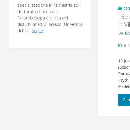
specializzazione in Psichiatria ed il
con
dottorato di ricerca in
16th
“Neurobiologia e clinica dei
in V
disturbi affettivi” presso l’Università
di Pisa.
Segue
Da
Br
6 
10 Jun
(Lisbon
Portug
Psychi
Madeir
Con