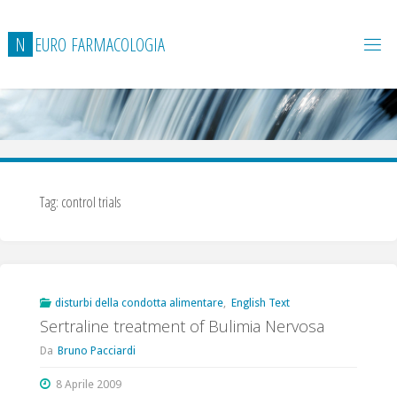
Salta
al
N
E
U
R
O
F
A
R
M
A
C
O
L
O
G
I
A
contenuto
Tag:
control trials
disturbi della condotta alimentare
,
English Text
Sertraline treatment of Bulimia Nervosa
Da
Bruno Pacciardi
8 Aprile 2009