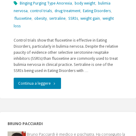
Binging Purging Type Anorexia
,
body weight
,
bulimia
nervosa
,
control trials
,
drug treatment
,
Eating Disorders
,
fluoxetine
,
obesity
,
sertraline
,
SSRIs
,
weight gain
,
weight
loss
Control trials show that fluoxetine is effective in Eating
Disorders, particularly in bulimia nervosa. Despite the relative
paucity of evidence other selective serotonine reuptake
inhibitors (SSRIs) than fluoxetine are commonly used to treat
bulimia nervosa in clinical practice. Sertraline is one of the
SSRIs being used in Eating Disorders with …
"Sertraline
Continua a leggere
treatment
of
Bulimia
BRUNO PACCIARDI
Nervosa"
Bruno Pacciardi è medico e psichiatra. Ha conseguito la