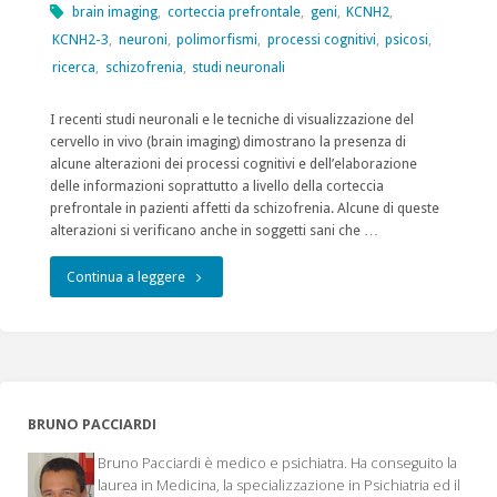
brain imaging
,
corteccia prefrontale
,
geni
,
KCNH2
,
KCNH2-3
,
neuroni
,
polimorfismi
,
processi cognitivi
,
psicosi
,
ricerca
,
schizofrenia
,
studi neuronali
I recenti studi neuronali e le tecniche di visualizzazione del
cervello in vivo (brain imaging) dimostrano la presenza di
alcune alterazioni dei processi cognitivi e dell’elaborazione
delle informazioni soprattutto a livello della corteccia
prefrontale in pazienti affetti da schizofrenia. Alcune di queste
alterazioni si verificano anche in soggetti sani che …
"genetica
Continua a leggere
e
psicosi"
BRUNO PACCIARDI
Bruno Pacciardi è medico e psichiatra. Ha conseguito la
laurea in Medicina, la specializzazione in Psichiatria ed il