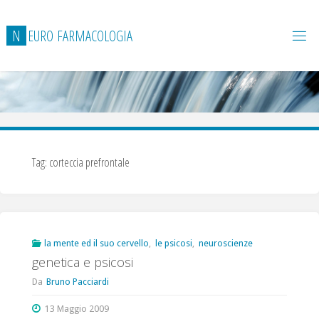
Salta
al
N
E
U
R
O
F
A
R
M
A
C
O
L
O
G
I
A
contenuto
Tag:
corteccia prefrontale
la mente ed il suo cervello
,
le psicosi
,
neuroscienze
genetica e psicosi
Da
Bruno Pacciardi
13 Maggio 2009