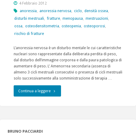
4 Febbraio 2012
anoressia
,
anoressia nervosa
,
ciclo
,
densità ossea
,
disturbi mestruali
,
fratture
,
menopausa
,
mestruazioni
,
ossa
,
osteodensitometria
,
osteopenia
,
osteoporosi
,
rischio di fratture
L’anoressia nervosa è un disturbo mentale le cui caratteristiche
nucleari sono rappresentate dalla deliberata perdita di peso,
dal disturbo dell’immagine corporea e dalla paura patologica di
aumentare di peso. L’ Amenorrea secondaria (assenza di
almeno 3 cicli mestruali consecutivi o presenza di cicli mestruali
solo successivamente alla somministrazione di terapia …
"Anoressia
Continua a leggere
nervosa,
disturbi
mestruali
BRUNO PACCIARDI
ed