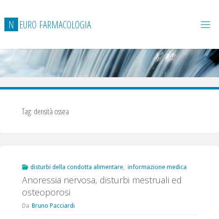
Salta
al
N
E
U
R
O
F
A
R
M
A
C
O
L
O
G
I
A
contenuto
Tag:
densità ossea
disturbi della condotta alimentare
,
informazione medica
Anoressia nervosa, disturbi mestruali ed
osteoporosi
Da
Bruno Pacciardi