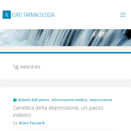
Salta
al
N
E
U
R
O
F
A
R
M
A
C
O
L
O
G
I
A
contenuto
Tag:
eventi di vita
disturbi dell'umore
,
informazione medica
,
neuroscienze
Genetica della depressione, un passo
indietro
Da
Bruno Pacciardi