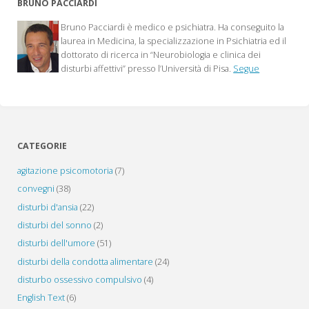
BRUNO PACCIARDI
passo
Bruno Pacciardi è medico e psichiatra. Ha conseguito la
indietro"
laurea in Medicina, la specializzazione in Psichiatria ed il
dottorato di ricerca in “Neurobiologia e clinica dei
disturbi affettivi” presso l’Università di Pisa.
Segue
CATEGORIE
agitazione psicomotoria
(7)
convegni
(38)
disturbi d'ansia
(22)
disturbi del sonno
(2)
disturbi dell'umore
(51)
disturbi della condotta alimentare
(24)
disturbo ossessivo compulsivo
(4)
English Text
(6)