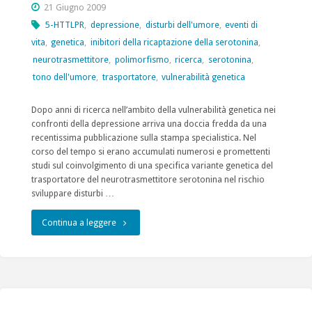
21 Giugno 2009
5-HTTLPR
,
depressione
,
disturbi dell'umore
,
eventi di
vita
,
genetica
,
inibitori della ricaptazione della serotonina
,
neurotrasmettitore
,
polimorfismo
,
ricerca
,
serotonina
,
tono dell'umore
,
trasportatore
,
vulnerabilità genetica
Dopo anni di ricerca nell’ambito della vulnerabilità genetica nei
confronti della depressione arriva una doccia fredda da una
recentissima pubblicazione sulla stampa specialistica. Nel
corso del tempo si erano accumulati numerosi e promettenti
studi sul coinvolgimento di una specifica variante genetica del
trasportatore del neurotrasmettitore serotonina nel rischio
sviluppare disturbi …
"Genetica
Continua a leggere
della
depressione,
un