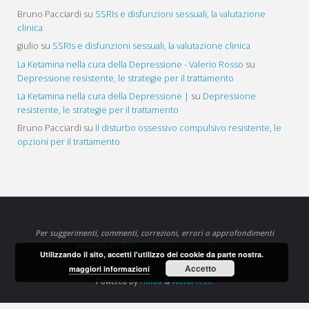
Bruno Pacciardi
su
SSRIs e disfunzioni sessuali, la valutazione
clinica
giulio
su
SSRIs e disfunzioni sessuali, la valutazione clinica
La Ketamina nella cura della Depressione - Valerio Rosso
su
Depressione resistente, le strategie per il trattamento
La Ketamina nella cura della Depressione |
su
Depressione
resistente, le strategie per il trattamento
Bruno Pacciardi
su
Il disturbo ossessivo compulsivo resistente, le
opzioni per il trattamento
Per suggerimenti, commenti, correzioni, errori o approfondimenti
contattare
info@studiomedicopacciardi.com
Utilizzando il sito, accetti l'utilizzo dei cookie da parte nostra.
Accetto
maggiori informazioni
Powered by
Fluida
&
WordPress.