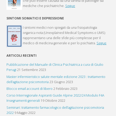
che può essere causata da una varietà di patologie sia
mediche che psichiatriche.
Segue
SINTOMI SOMATICI E DEPRESSIONE
I sintomi medici non spiegati da una fisiopatologia
organica nota (Unexplained Medical Symptoms o UMS)
rappresentano una delle sfide più complesse per il
medico di medicina generale e per lo psichiatra.
Segue
ARTICOLI RECENTI
Pubblicazione del Manuale di Clinica Psichiatrica a cura di Giulio
Perugi
21 Settembre 2023
Master infermieristico salute mentale edizione 2023 : trattamento
dell’agitazione psicomotoria
23 Giugno 2023
Blocco email account di libero
2 Febbraio 2023
Corso Interregionale Aspiranti Guide Alpine 2022/24 Modulo F4A
Insegnamenti generali
19 Ottobre 2022
Seminari: trattamento farmacologico dell’agitazione psicomotoria
2022
9 Maggio 2022