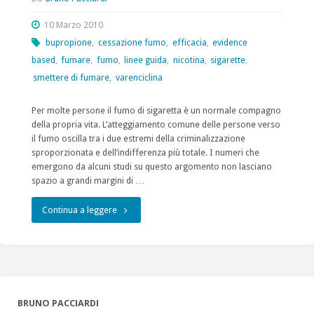
10 Marzo 2010
bupropione
,
cessazione fumo
,
efficacia
,
evidence
based
,
fumare
,
fumo
,
linee guida
,
nicotina
,
sigarette
,
smettere di fumare
,
varenciclina
Per molte persone il fumo di sigaretta è un normale compagno
della propria vita. L’atteggiamento comune delle persone verso
il fumo oscilla tra i due estremi della criminalizzazione
sproporzionata e dell’indifferenza più totale. I numeri che
emergono da alcuni studi su questo argomento non lasciano
spazio a grandi margini di …
"Fumo
Continua a leggere
di
sigaretta,
i
BRUNO PACCIARDI
nuovi