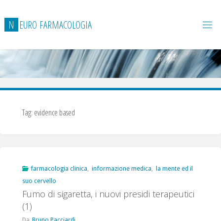
Salta
al
N
E
U
R
O
F
A
R
M
A
C
O
L
O
G
I
A
contenuto
Tag:
evidence based
farmacologia clinica
,
informazione medica
,
la mente ed il
suo cervello
Fumo di sigaretta, i nuovi presidi terapeutici
(1)
Da
Bruno Pacciardi