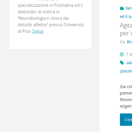
specializzazione in Psichiatria ed il
far
dottorato di ricerca in
ed il s
“Neurobiologia e clinica dei
Agit
disturbi affettivi” presso l’Università
di Pisa.
Segue
per 
Da
Br
7 
ad
psico
Dai co
permett
fenome
esigen
Con