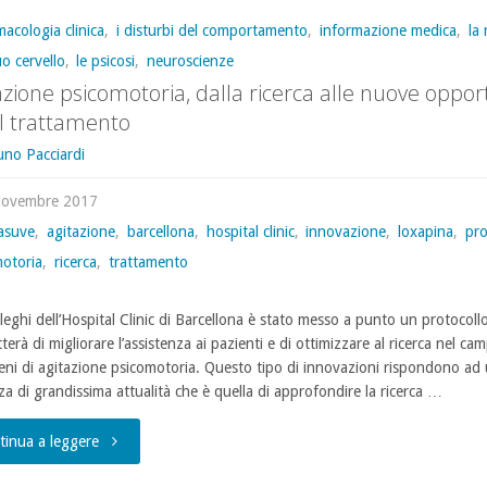
macologia clinica
,
i disturbi del comportamento
,
informazione medica
,
la
uo cervello
,
le psicosi
,
neuroscienze
azione psicomotoria, dalla ricerca alle nuove oppor
il trattamento
uno Pacciardi
Novembre 2017
asuve
,
agitazione
,
barcellona
,
hospital clinic
,
innovazione
,
loxapina
,
pro
motoria
,
ricerca
,
trattamento
lleghi dell’Hospital Clinic di Barcellona è stato messo a punto un protocoll
erà di migliorare l’assistenza ai pazienti e di ottimizzare al ricerca nel ca
ni di agitazione psicomotoria. Questo tipo di innovazioni rispondono ad
za di grandissima attualità che è quella di approfondire la ricerca …
"Agitazione
tinua a leggere
psicomotoria,