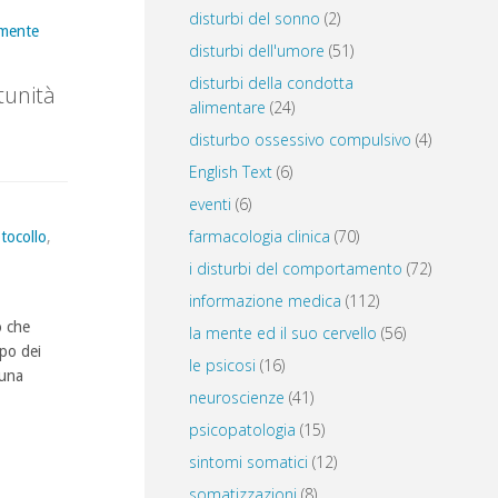
disturbi del sonno
(2)
 mente
disturbi dell'umore
(51)
disturbi della condotta
tunità
alimentare
(24)
disturbo ossessivo compulsivo
(4)
English Text
(6)
eventi
(6)
farmacologia clinica
(70)
tocollo
,
i disturbi del comportamento
(72)
informazione medica
(112)
o che
la mente ed il suo cervello
(56)
mpo dei
le psicosi
(16)
 una
neuroscienze
(41)
psicopatologia
(15)
sintomi somatici
(12)
somatizzazioni
(8)