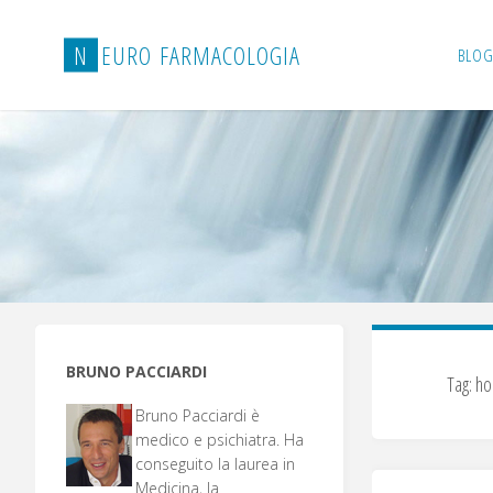
Salta
al
N
E
U
R
O
F
A
R
M
A
C
O
L
O
G
I
A
BLOG
contenuto
BRUNO PACCIARDI
Tag:
ho
Bruno Pacciardi è
medico e psichiatra. Ha
conseguito la laurea in
Medicina, la