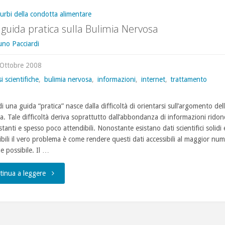
turbi della condotta alimentare
guida pratica sulla Bulimia Nervosa
uno Pacciardi
 Ottobre 2008
i scientifiche
,
bulimia nervosa
,
informazioni
,
internet
,
trattamento
di una guida “pratica” nasce dalla difficoltà di orientarsi sull’argomento del
a. Tale difficoltà deriva soprattutto dall’abbondanza di informazioni ridon
tanti e spesso poco attendibili. Nonostante esistano dati scientifici solidi 
ibili il vero problema è come rendere questi dati accessibili al maggior num
e possibile. Il …
"Una
tinua a leggere
guida
pratica