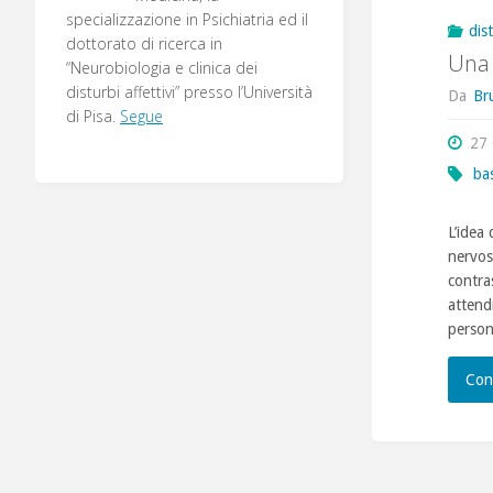
specializzazione in Psichiatria ed il
dis
dottorato di ricerca in
Una 
“Neurobiologia e clinica dei
disturbi affettivi” presso l’Università
Da
Br
di Pisa.
Segue
27
bas
L’idea 
nervos
contras
attend
person
Con