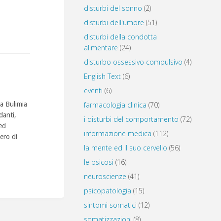
disturbi del sonno
(2)
disturbi dell'umore
(51)
disturbi della condotta
alimentare
(24)
disturbo ossessivo compulsivo
(4)
English Text
(6)
eventi
(6)
la Bulimia
farmacologia clinica
(70)
danti,
i disturbi del comportamento
(72)
ed
informazione medica
(112)
ero di
la mente ed il suo cervello
(56)
le psicosi
(16)
neuroscienze
(41)
psicopatologia
(15)
sintomi somatici
(12)
somatizzazioni
(8)