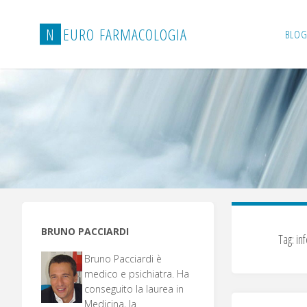
Salta
al
N
E
U
R
O
F
A
R
M
A
C
O
L
O
G
I
A
BLOG
contenuto
BRUNO PACCIARDI
Tag:
in
Bruno Pacciardi è
medico e psichiatra. Ha
conseguito la laurea in
Medicina, la