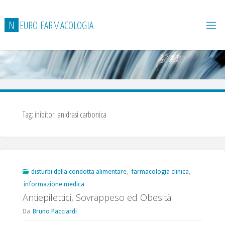
Salta
al
N
E
U
R
O
F
A
R
M
A
C
O
L
O
G
I
A
contenuto
Tag:
inibitori anidrasi carbonica
disturbi della condotta alimentare
,
farmacologia clinica
,
informazione medica
Antiepilettici, Sovrappeso ed Obesità
Da
Bruno Pacciardi