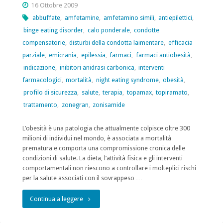
16 Ottobre 2009
abbuffate
,
amfetamine
,
amfetamino simili
,
antiepilettici
,
binge eating disorder
,
calo ponderale
,
condotte
compensatorie
,
disturbi della condotta laimentare
,
efficacia
parziale
,
emicrania
,
epilessia
,
farmaci
,
farmaci antiobesità
,
indicazione
,
inibitori anidrasi carbonica
,
interventi
farmacologici
,
mortalità
,
night eating syndrome
,
obesità
,
profilo di sicurezza
,
salute
,
terapia
,
topamax
,
topiramato
,
trattamento
,
zonegran
,
zonisamide
L’obesità è una patologia che attualmente colpisce oltre 300
milioni di individui nel mondo, è associata a mortalità
prematura e comporta una compromissione cronica delle
condizioni di salute. La dieta, l’attività fisica e gli interventi
comportamentali non riescono a controllare i molteplici rischi
per la salute associati con il sovrappeso …
"Antiepilettici,
Continua a leggere
Sovrappeso