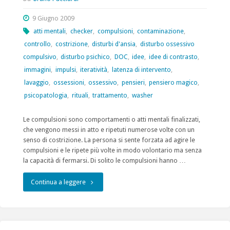
9 Giugno 2009
atti mentali
,
checker
,
compulsioni
,
contaminazione
,
controllo
,
costrizione
,
disturbi d'ansia
,
disturbo ossessivo
compulsivo
,
disturbo psichico
,
DOC
,
idee
,
idee di contrasto
,
immagini
,
impulsi
,
iteratività
,
latenza di intervento
,
lavaggio
,
ossessioni
,
ossessivo
,
pensieri
,
pensiero magico
,
psicopatologia
,
rituali
,
trattamento
,
washer
Le compulsioni sono comportamenti o atti mentali finalizzati,
che vengono messi in atto e ripetuti numerose volte con un
senso di costrizione. La persona si sente forzata ad agire le
compulsioni e le ripete più volte in modo volontario ma senza
la capacità di fermarsi. Di solito le compulsioni hanno …
"Il
Continua a leggere
disturbo
ossessivo