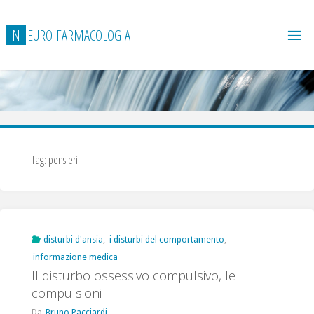
Salta
al
N
E
U
R
O
F
A
R
M
A
C
O
L
O
G
I
A
contenuto
Tag:
pensieri
disturbi d'ansia
,
i disturbi del comportamento
,
informazione medica
Il disturbo ossessivo compulsivo, le
compulsioni
Da
Bruno Pacciardi