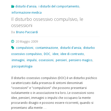
compulsivo,
disturbi d'ansia
,
i disturbi del comportamento
,
informazione medica
le
Il disturbo ossessivo compulsivo, le
compulsioni"
ossessioni
Da
Bruno Pacciardi
20 Maggio 2009
compulsioni
,
contaminazione
,
disturbi d'ansia
,
disturbo
ossessivo compulsivo
,
DOC
,
idee
,
idee di contrasto
,
immagini
,
impulsi
,
ossessioni
,
pensieri
,
pensiero magico
,
psicopatologia
Il disturbo ossessivo compulsivo (DOC) è un disturbo psichico
caratterizzato dalla presenza di sintomi denominati
“ossessioni” e “compulsioni” che possono presentarsi
isolatamente o in associazione tra loro. Le ossessioni sono
idee, pensieri, immagini o impulsi che occupano la mente
procurando disagio e possono essere ricorrenti, quando si
presentano alla mente …