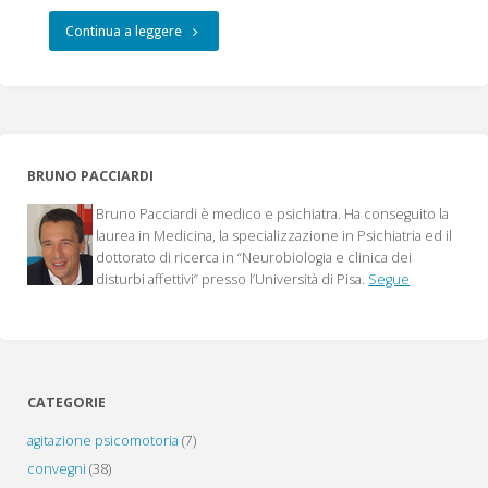
"Il
Continua a leggere
disturbo
ossessivo
compulsivo,
BRUNO PACCIARDI
le
Bruno Pacciardi è medico e psichiatra. Ha conseguito la
ossessioni"
laurea in Medicina, la specializzazione in Psichiatria ed il
dottorato di ricerca in “Neurobiologia e clinica dei
disturbi affettivi” presso l’Università di Pisa.
Segue
CATEGORIE
agitazione psicomotoria
(7)
convegni
(38)