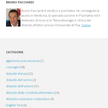
BRUNO PACCIARDI
(AIFA)
Bruno Pacciardi è medico e psichiatra. Ha conseguito la
ha
laurea in Medicina, la specializzazione in Psichiatria ed il
dottorato di ricerca in “Neurobiologia e clinica dei
reso
disturbi affettivi” presso l’Università di Pisa.
Segue
pubblico
il
Divieto
CATEGORIE
di
agitazione psicomotoria
(7)
convegni
(38)
vendita
disturbi d'ansia
(22)
del
disturbi del sonno
(2)
farmaco
disturbi dell'umore
(51)
disturbi della condotta alimentare
(24)
rimonabant
disturbo ossessivo compulsivo
(4)
commercializzato
English Text
(6)