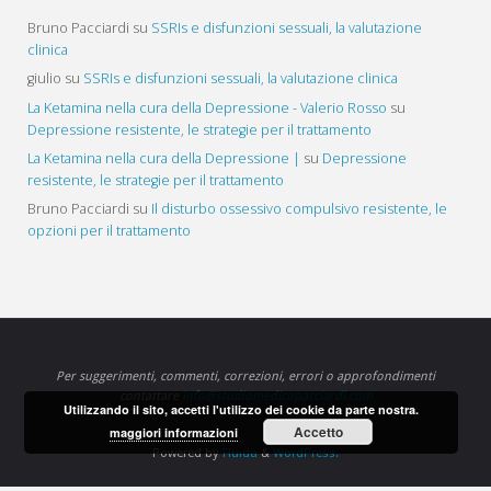
Bruno Pacciardi
su
SSRIs e disfunzioni sessuali, la valutazione
clinica
giulio
su
SSRIs e disfunzioni sessuali, la valutazione clinica
La Ketamina nella cura della Depressione - Valerio Rosso
su
Depressione resistente, le strategie per il trattamento
La Ketamina nella cura della Depressione |
su
Depressione
resistente, le strategie per il trattamento
Bruno Pacciardi
su
Il disturbo ossessivo compulsivo resistente, le
opzioni per il trattamento
Per suggerimenti, commenti, correzioni, errori o approfondimenti
contattare
info@studiomedicopacciardi.com
Utilizzando il sito, accetti l'utilizzo dei cookie da parte nostra.
Accetto
maggiori informazioni
Powered by
Fluida
&
WordPress.