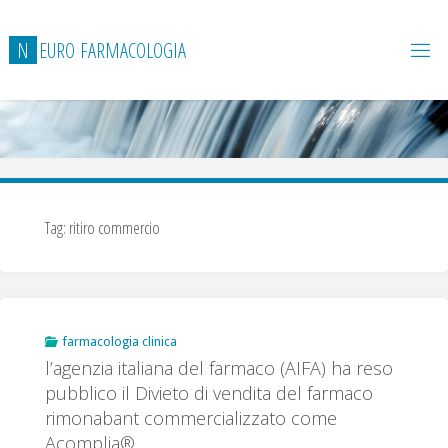
Salta
al
N
E
U
R
O
F
A
R
M
A
C
O
L
O
G
I
A
contenuto
Tag:
ritiro commercio
farmacologia clinica
l’agenzia italiana del farmaco (AIFA) ha reso
pubblico il Divieto di vendita del farmaco
rimonabant commercializzato come
Acomplia®