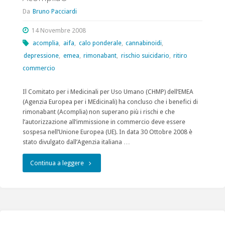
Da
Bruno Pacciardi
14 Novembre 2008
acomplia
,
aifa
,
calo ponderale
,
cannabinoidi
,
depressione
,
emea
,
rimonabant
,
rischio suicidario
,
ritiro
commercio
Il Comitato per i Medicinali per Uso Umano (CHMP) dell’EMEA
(Agenzia Europea per i MEdicinali) ha concluso che i benefici di
rimonabant (Acomplia) non superano più i rischi e che
l’autorizzazione all’immissione in commercio deve essere
sospesa nell’Unione Europea (UE). In data 30 Ottobre 2008 è
stato divulgato dall’Agenzia italiana …
"l’agenzia
Continua a leggere
italiana
del
farmaco