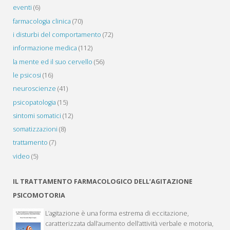
eventi
(6)
come
farmacologia clinica
(70)
Acomplia®"
i disturbi del comportamento
(72)
informazione medica
(112)
la mente ed il suo cervello
(56)
le psicosi
(16)
neuroscienze
(41)
psicopatologia
(15)
sintomi somatici
(12)
somatizzazioni
(8)
trattamento
(7)
video
(5)
IL TRATTAMENTO FARMACOLOGICO DELL’AGITAZIONE
PSICOMOTORIA
L’agitazione è una forma estrema di eccitazione,
caratterizzata dall’aumento dell’attività verbale e motoria,