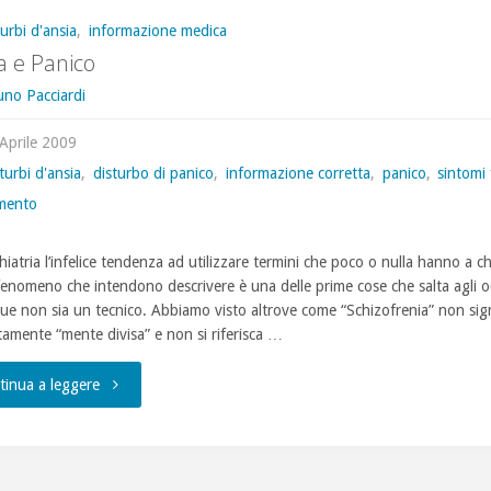
turbi d'ansia
,
informazione medica
a e Panico
uno Pacciardi
Aprile 2009
turbi d'ansia
,
disturbo di panico
,
informazione corretta
,
panico
,
sintomi f
amento
hiatria l’infelice tendenza ad utilizzare termini che poco o nulla hanno a c
 fenomeno che intendono descrivere è una delle prime cose che salta agli o
ue non sia un tecnico. Abbiamo visto altrove come “Schizofrenia” non sign
tamente “mente divisa” e non si riferisca …
"Ansia
tinua a leggere
e
Panico"