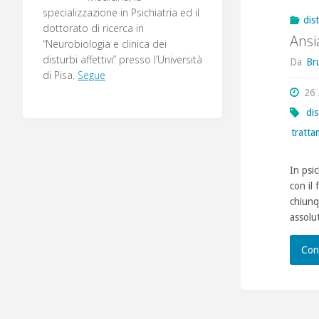
specializzazione in Psichiatria ed il
dis
dottorato di ricerca in
Ansi
“Neurobiologia e clinica dei
disturbi affettivi” presso l’Università
Da
Br
di Pisa.
Segue
26 
dis
tratt
In psic
con il
chiunq
assolu
Con