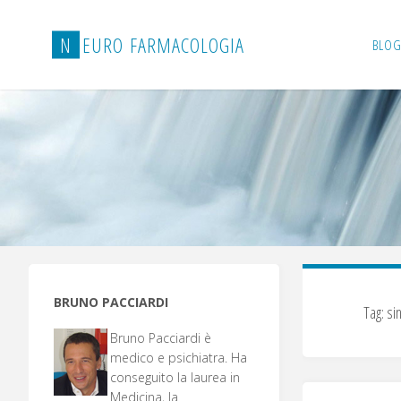
Salta
al
N
E
U
R
O
F
A
R
M
A
C
O
L
O
G
I
A
BLOG
contenuto
BRUNO PACCIARDI
Tag:
sin
Bruno Pacciardi è
medico e psichiatra. Ha
conseguito la laurea in
Medicina, la