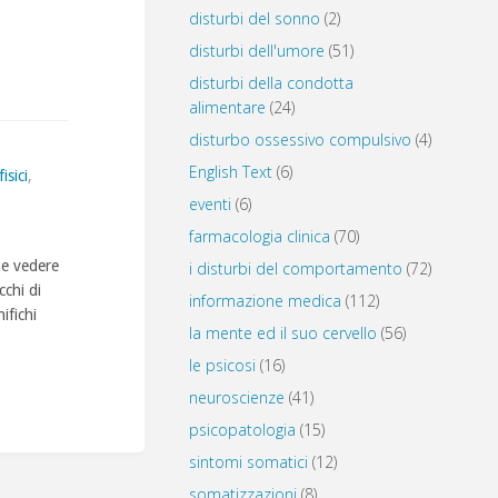
disturbi del sonno
(2)
disturbi dell'umore
(51)
disturbi della condotta
alimentare
(24)
disturbo ossessivo compulsivo
(4)
English Text
(6)
isici
,
eventi
(6)
farmacologia clinica
(70)
he vedere
i disturbi del comportamento
(72)
cchi di
informazione medica
(112)
ifichi
la mente ed il suo cervello
(56)
le psicosi
(16)
neuroscienze
(41)
psicopatologia
(15)
sintomi somatici
(12)
somatizzazioni
(8)