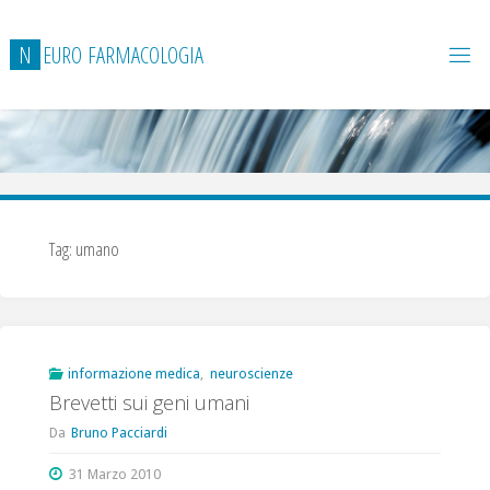
Salta
al
N
E
U
R
O
F
A
R
M
A
C
O
L
O
G
I
A
contenuto
Tag:
umano
informazione medica
,
neuroscienze
Brevetti sui geni umani
Da
Bruno Pacciardi
31 Marzo 2010