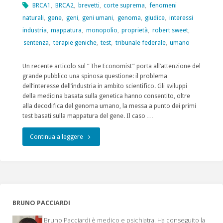
BRCA1
,
BRCA2
,
brevetti
,
corte suprema
,
fenomeni
naturali
,
gene
,
geni
,
geni umani
,
genoma
,
giudice
,
interessi
industria
,
mappatura
,
monopolio
,
proprietà
,
robert sweet
,
sentenza
,
terapie geniche
,
test
,
tribunale federale
,
umano
Un recente articolo sul “The Economist” porta all’attenzione del
grande pubblico una spinosa questione: il problema
dell’interesse dell’industria in ambito scientifico. Gli sviluppi
della medicina basata sulla genetica hanno consentito, oltre
alla decodifica del genoma umano, la messa a punto dei primi
test basati sulla mappatura del gene. Il caso …
"Brevetti
Continua a leggere
sui
geni
umani"
BRUNO PACCIARDI
Bruno Pacciardi è medico e psichiatra. Ha conseguito la