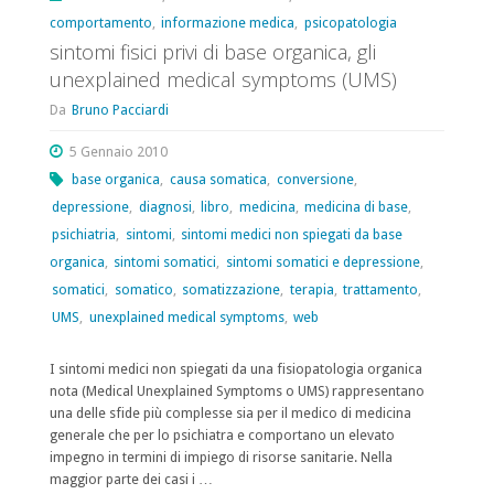
comportamento
,
informazione medica
,
psicopatologia
il
sintomi fisici privi di base organica, gli
corso
unexplained medical symptoms (UMS)
a
Da
Bruno Pacciardi
Verona"
5 Gennaio 2010
base organica
,
causa somatica
,
conversione
,
depressione
,
diagnosi
,
libro
,
medicina
,
medicina di base
,
psichiatria
,
sintomi
,
sintomi medici non spiegati da base
organica
,
sintomi somatici
,
sintomi somatici e depressione
,
somatici
,
somatico
,
somatizzazione
,
terapia
,
trattamento
,
UMS
,
unexplained medical symptoms
,
web
I sintomi medici non spiegati da una fisiopatologia organica
nota (Medical Unexplained Symptoms o UMS) rappresentano
una delle sfide più complesse sia per il medico di medicina
generale che per lo psichiatra e comportano un elevato
impegno in termini di impiego di risorse sanitarie. Nella
maggior parte dei casi i …