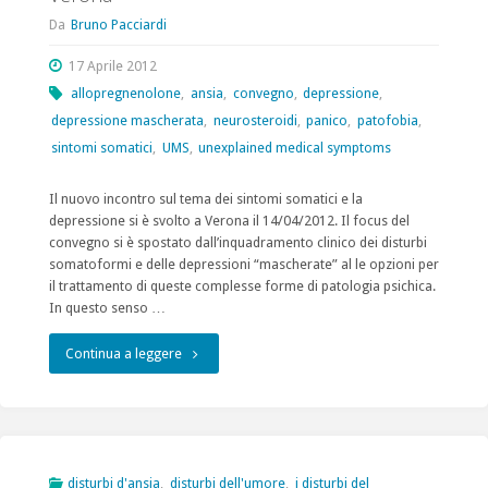
Da
Bruno Pacciardi
17 Aprile 2012
allopregnenolone
,
ansia
,
convegno
,
depressione
,
depressione mascherata
,
neurosteroidi
,
panico
,
patofobia
,
sintomi somatici
,
UMS
,
unexplained medical symptoms
Il nuovo incontro sul tema dei sintomi somatici e la
depressione si è svolto a Verona il 14/04/2012. Il focus del
convegno si è spostato dall’inquadramento clinico dei disturbi
somatoformi e delle depressioni “mascherate” al le opzioni per
il trattamento di queste complesse forme di patologia psichica.
In questo senso …
"Sintomi
Continua a leggere
somatici
e
depressione,
disturbi d'ansia
,
disturbi dell'umore
,
i disturbi del