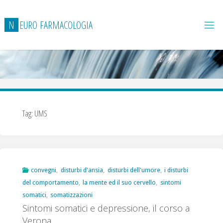
Salta
al
N
E
U
R
O
F
A
R
M
A
C
O
L
O
G
I
A
contenuto
Tag:
UMS
convegni
,
disturbi d'ansia
,
disturbi dell'umore
,
i disturbi
del comportamento
,
la mente ed il suo cervello
,
sintomi
somatici
,
somatizzazioni
Sintomi somatici e depressione, il corso a
Verona