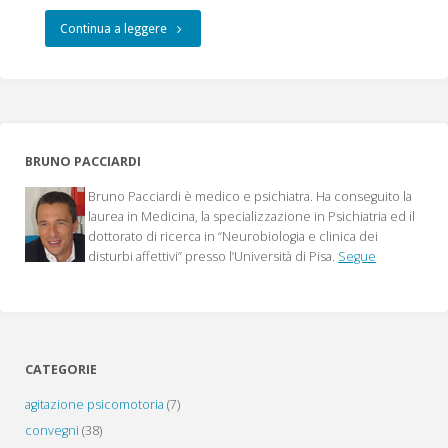
"sintomi
Continua a leggere
fisici
privi
di
BRUNO PACCIARDI
base
Bruno Pacciardi è medico e psichiatra. Ha conseguito la
organica,
laurea in Medicina, la specializzazione in Psichiatria ed il
dottorato di ricerca in “Neurobiologia e clinica dei
gli
disturbi affettivi” presso l’Università di Pisa.
Segue
unexplained
medical
symptoms
CATEGORIE
(UMS)"
agitazione psicomotoria
(7)
convegni
(38)