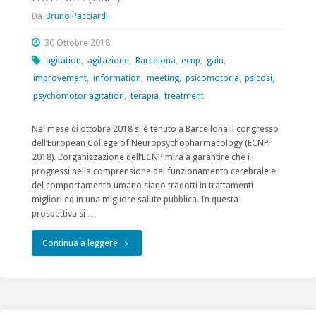
Da
Bruno Pacciardi
30 Ottobre 2018
agitation
,
agitazione
,
Barcelona
,
ecnp
,
gain
,
improvement
,
information
,
meeting
,
psicomotoria
,
psicosi
,
psychomotor agitation
,
terapia
,
treatment
Nel mese di ottobre 2018 si è tenuto a Barcellona il congresso
dell’European College of Neuropsychopharmacology (ECNP
2018). L’organizzazione dell’ECNP mira a garantire che i
progressi nella comprensione del funzionamento cerebrale e
del comportamento umano siano tradotti in trattamenti
migliori ed in una migliore salute pubblica. In questa
prospettiva si …
"Progetto:
Continua a leggere
Group
on