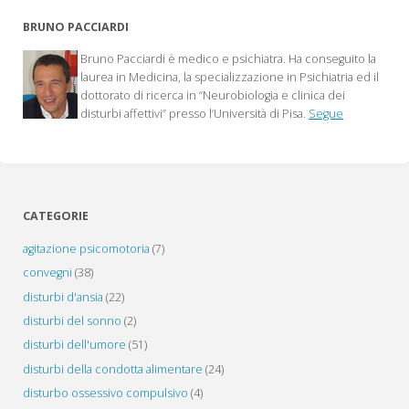
Agitation
BRUNO PACCIARDI
Insights
Bruno Pacciardi è medico e psichiatra. Ha conseguito la
and
laurea in Medicina, la specializzazione in Psichiatria ed il
dottorato di ricerca in “Neurobiologia e clinica dei
Novelties
disturbi affettivi” presso l’Università di Pisa.
Segue
(Gain)"
CATEGORIE
agitazione psicomotoria
(7)
convegni
(38)
disturbi d'ansia
(22)
disturbi del sonno
(2)
disturbi dell'umore
(51)
disturbi della condotta alimentare
(24)
disturbo ossessivo compulsivo
(4)