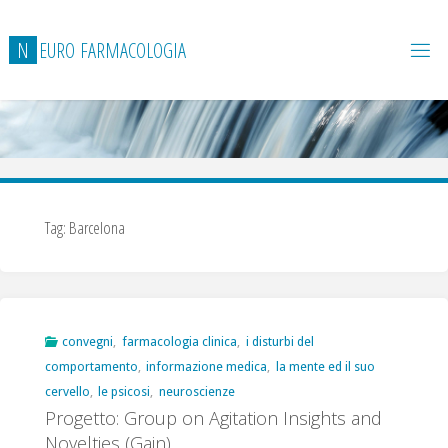
Salta
al
N
E
U
R
O
F
A
R
M
A
C
O
L
O
G
I
A
contenuto
Tag:
Barcelona
convegni
,
farmacologia clinica
,
i disturbi del
comportamento
,
informazione medica
,
la mente ed il suo
cervello
,
le psicosi
,
neuroscienze
Progetto: Group on Agitation Insights and
Novelties (Gain)