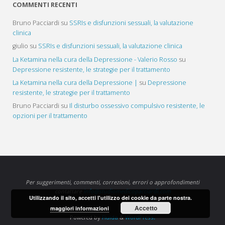
COMMENTI RECENTI
Bruno Pacciardi
su
SSRIs e disfunzioni sessuali, la valutazione
clinica
giulio
su
SSRIs e disfunzioni sessuali, la valutazione clinica
La Ketamina nella cura della Depressione - Valerio Rosso
su
Depressione resistente, le strategie per il trattamento
La Ketamina nella cura della Depressione |
su
Depressione
resistente, le strategie per il trattamento
Bruno Pacciardi
su
Il disturbo ossessivo compulsivo resistente, le
opzioni per il trattamento
Per suggerimenti, commenti, correzioni, errori o approfondimenti
contattare
info@studiomedicopacciardi.com
Utilizzando il sito, accetti l'utilizzo dei cookie da parte nostra.
Accetto
maggiori informazioni
Powered by
Fluida
&
WordPress.