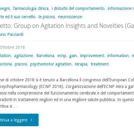
vegni
,
farmacologia clinica
,
i disturbi del comportamento
,
informazione 
te ed il suo cervello
,
le psicosi
,
neuroscienze
etto: Group on Agitation Insights and Novelties (Ga
uno Pacciardi
 Ottobre 2018
itation
,
agitazione
,
Barcelona
,
ecnp
,
gain
,
improvement
,
information
,
m
motoria
,
psicosi
,
psychomotor agitation
,
terapia
,
treatment
se di ottobre 2018 si è tenuto a Barcellona il congresso dell’European Col
sychopharmacology (ECNP 2018). L’organizzazione dell’ECNP mira a gar
ressi nella comprensione del funzionamento cerebrale e del comportame
radotti in trattamenti migliori ed in una migliore salute pubblica. In quest
ttiva si …
"Progetto:
tinua a leggere
Group