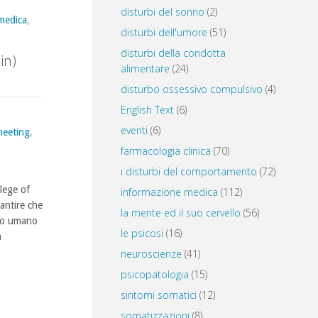
disturbi del sonno
(2)
medica
,
disturbi dell'umore
(51)
disturbi della condotta
in)
alimentare
(24)
disturbo ossessivo compulsivo
(4)
English Text
(6)
eventi
(6)
eeting
,
farmacologia clinica
(70)
i disturbi del comportamento
(72)
lege of
informazione medica
(112)
antire che
la mente ed il suo cervello
(56)
nto umano
le psicosi
(16)
a
neuroscienze
(41)
psicopatologia
(15)
sintomi somatici
(12)
somatizzazioni
(8)