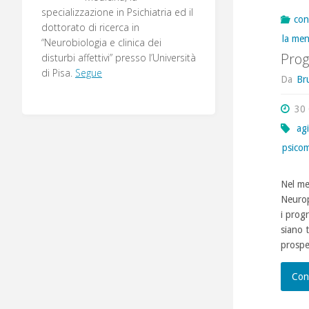
specializzazione in Psichiatria ed il
con
dottorato di ricerca in
la men
“Neurobiologia e clinica dei
Prog
disturbi affettivi” presso l’Università
di Pisa.
Segue
Da
Br
30
ag
psico
Nel me
Neurop
i prog
siano t
prospe
Con