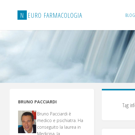
Salta
al
N
E
U
R
O
F
A
R
M
A
C
O
L
O
G
I
A
BLOG
contenuto
BRUNO PACCIARDI
Tag:
in
Bruno Pacciardi è
medico e psichiatra. Ha
conseguito la laurea in
Medicina, la