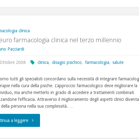
Disturbo
di
Panico,
macologia clinica
euro farmacologia clinica nel terzo millennio
video
uno Pacciardi
dell’intervista
 Ottobre 2008
clinica
,
disagio psichico
,
farmacologia
,
salute
al
rno tutti gli specialisti concordano sulla necessità di integrare farmacolog
professor
rapie nella cura della psiche. L’approccio farmacologico deve migliorare la 
ndividuo, ma anche metterlo in grado di accedere a trattamenti combinati
Di
zandone l’efficacia. Attraverso il miglioramento degli aspetti clinici diventa
a della persona nella sua complessità. …
Fiorino"
"La
tinua a leggere
neuro