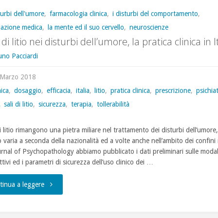
turbi dell'umore
,
farmacologia clinica
,
i disturbi del comportamento
,
mazione medica
,
la mente ed il suo cervello
,
neuroscienze
i di litio nei disturbi dell’umore, la pratica clinica in I
uno Pacciardi
 Marzo 2018
nica
,
dosaggio
,
efficacia
,
italia
,
litio
,
pratica clinica
,
prescrizione
,
psichiat
,
sali di litio
,
sicurezza
,
terapia
,
tollerabilità
di litio rimangono una pietra miliare nel trattamento dei disturbi dell’umore,
o varia a seconda della nazionalità ed a volte anche nell’ambito dei confini 
urnal of Psychopathology abbiamo pubblicato i dati preliminari sulle modal
ttivi ed i parametri di sicurezza dell’uso clinico dei …
"I
tinua a leggere
sali