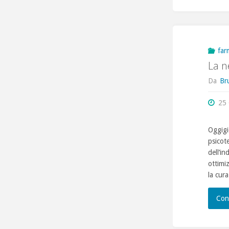
far
La n
Da
Br
25
Oggigio
psicote
dell’i
ottimiz
la cur
Con