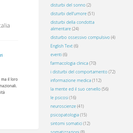
disturbi del sonno
(2)
disturbi dell'umore
(51)
disturbi della condotta
talia
alimentare
(24)
disturbo ossessivo compulsivo
(4)
English Text
(6)
eventi
(6)
ri
farmacologia clinica
(70)
i disturbi del comportamento
(72)
 ma il loro
informazione medica
(112)
nazionali.
la mente ed il suo cervello
(56)
ità
le psicosi
(16)
neuroscienze
(41)
psicopatologia
(15)
sintomi somatici
(12)
somatizzazioni
(8)