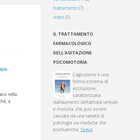
trattamento
(7)
video
(5)
i
IL TRATTAMENTO
FARMACOLOGICO
DELL’AGITAZIONE
PSICOMOTORIA
apia
,
L’agitazione è una
forma estrema di
eccitazione,
ano nella
caratterizzata
chè, a
dall’aumento dell’attività verbale
e motoria, che può essere
causata da una varietà di
patologie sia mediche che
psichiatriche.
Segue