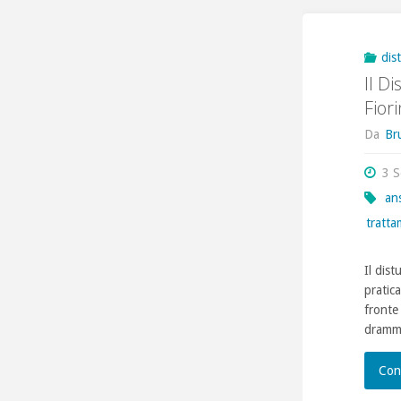
dis
Il Di
Fior
Da
Br
3 
an
tratt
Il dis
pratica
fronte
dramma
Con