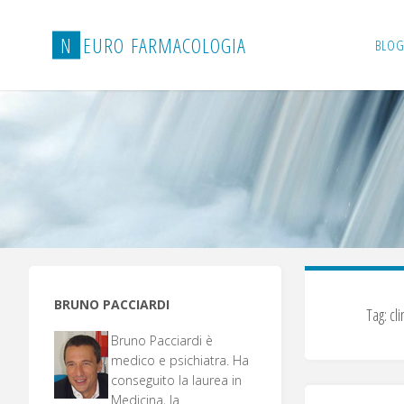
Salta
al
N
E
U
R
O
F
A
R
M
A
C
O
L
O
G
I
A
BLOG
contenuto
BRUNO PACCIARDI
Tag:
cli
Bruno Pacciardi è
medico e psichiatra. Ha
conseguito la laurea in
Medicina, la