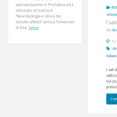
specializzazione in Psichiatria ed il
dis
dottorato di ricerca in
infor
“Neurobiologia e clinica dei
I sal
disturbi affettivi” presso l’Università
di Pisa.
Segue
Da
Br
12
cli
italiani
I sali 
utilizz
Sul Jo
prescri
Con