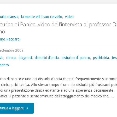
di
litio
turbi d'ansia
,
la mente ed il suo cervello
,
video
sturbo di Panico, video dell’intervista al professor D
nei
ino
disturbi
uno Pacciardi
dell’umore,
Settembre 2009
sia
,
clinica
,
diagnosi
,
disturbi d'ansia
,
disturbo di panico
,
psichiatria
,
ter
la
amento
pratica
turbo di panico è uno dei disturbi d’ansia che più frequentemente si incontr
clinica
 clinica psichiatrica. Allo stesso tempo è uno dei disturbi più frustranti poi
 di una presentazione clinica eclatante e ad una esperienza decisamente
in
tica, il paziente si sente sminuito dall’atteggiamento del medico che, …
Italia"
"Il
tinua a leggere