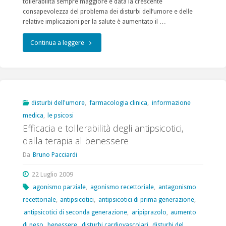
tollerabilità sempre maggiore e data la crescente
consapevolezza del problema dei disturbi dell’umore e delle
relative implicazioni per la salute è aumentato il …
"Gli
Continua a leggere
antidepressivi,
quando
e
disturbi dell'umore
,
farmacologia clinica
,
informazione
medica
,
le psicosi
come…"
Efficacia e tollerabilità degli antipsicotici,
dalla terapia al benessere
Da
Bruno Pacciardi
22 Luglio 2009
agonismo parziale
,
agonismo recettoriale
,
antagonismo
recettoriale
,
antipsicotici
,
antipsicotici di prima generazione
,
antipsicotici di seconda generazione
,
aripiprazolo
,
aumento
di peso
,
benessere
,
disturbi cardiovascolari
,
disturbi del