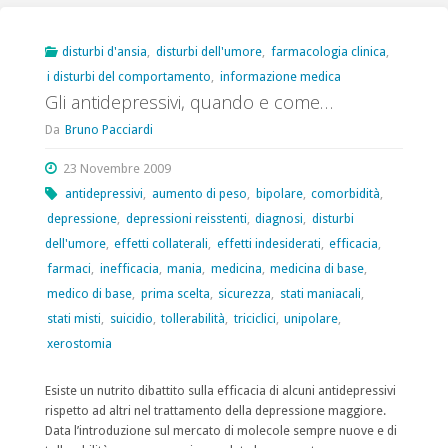
web,
l’avviso
disturbi d'ansia
,
disturbi dell'umore
,
farmacologia clinica
,
i disturbi del comportamento
,
informazione medica
della
Gli antidepressivi, quando e come…
agenzia
Da
Bruno Pacciardi
americana
23 Novembre 2009
del
antidepressivi
,
aumento di peso
,
bipolare
,
comorbidità
,
depressione
,
depressioni reisstenti
,
diagnosi
,
disturbi
farmaco"
dell'umore
,
effetti collaterali
,
effetti indesiderati
,
efficacia
,
farmaci
,
inefficacia
,
mania
,
medicina
,
medicina di base
,
medico di base
,
prima scelta
,
sicurezza
,
stati maniacali
,
stati misti
,
suicidio
,
tollerabilità
,
triciclici
,
unipolare
,
xerostomia
Esiste un nutrito dibattito sulla efficacia di alcuni antidepressivi
rispetto ad altri nel trattamento della depressione maggiore.
Data l’introduzione sul mercato di molecole sempre nuove e di