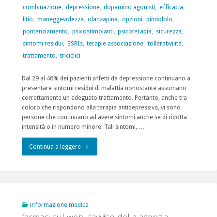
combinazione
,
depressione
,
dopamino agonisti
,
efficacia
,
aggiornamento"
litio
,
maneggevolezza
,
olanzapina
,
opzioni
,
pindololo
,
pontenziamento
,
psicostimolanti
,
psicoterapia
,
sicurezza
,
sintomi residui
,
SSRIs
,
terapie associazione
,
tollerabvilità
,
trattamento
,
triciclici
Dal 29 al 46% dei pazienti affetti da depressione continuano a
presentare sintomi residui di malattia nonostante assumano
correttamente un adeguato trattamento. Pertanto, anche tra
coloro che rispondono alla terapia antidepressiva, vi sono
persone che continuano ad avere sintomi anche se di ridotta
intensità o in numero minore. Tali sintomi, …
"Depressione
Continua a leggere
Maggiore,
i
sintomi
informazione medica