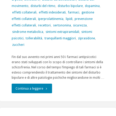
movimento
,
disturbi del ritmo
,
disturbo bipolare
,
dopamina
,
effetti collaterali
,
effetti indesiderati
,
farmaci
,
gestione
effetti collaterali
,
iperprolattinemia
,
lipidi
,
prevenzione
effetti collaterali
,
recettori
,
sertononina
,
sicurezza
,
sindrome metabolica
,
sintomi extrapiramidali
,
sintomi
psicotici
,
tollerabilità
,
tranquillanti maggiori
,
ziprasidone
,
zuccheri
Fin dal suo avvento nei primi anni 50 i farmaci antipsicotici
erano stati sviluppati con lo scopo di controllare i sintomi della
schizofrenia. Nel corso del tempo l’impiego di tali farmaci si è
esteso comprendendo il trattamento dei sintomi del disturbo
bipolare e di altre patologie psichiche migliorandone in molti …
"Efficacia
Continua a leggere
e
tollerabilità