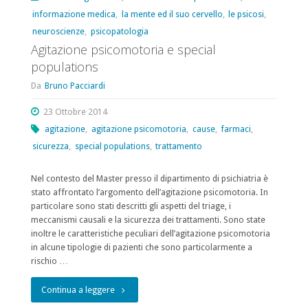
informazione medica
,
la mente ed il suo cervello
,
le psicosi
,
nei
neuroscienze
,
psicopatologia
disturbi
Agitazione psicomotoria e special
populations
dell’umore,
Da
Bruno Pacciardi
la
23 Ottobre 2014
pratica
agitazione
,
agitazione psicomotoria
,
cause
,
farmaci
,
clinica
sicurezza
,
special populations
,
trattamento
in
Nel contesto del Master presso il dipartimento di psichiatria è
stato affrontato l’argomento dell’agitazione psicomotoria. In
Italia"
particolare sono stati descritti gli aspetti del triage, i
meccanismi causali e la sicurezza dei trattamenti. Sono state
inoltre le caratteristiche peculiari dell’agitazione psicomotoria
in alcune tipologie di pazienti che sono particolarmente a
rischio …
"Agitazione
Continua a leggere