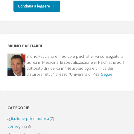
"Gli
Continua a leggere
antidepressivi,
dai
triciclici
BRUNO PACCIARDI
alle
Bruno Pacciardi è medico e psichiatra. Ha conseguito la
molecole
laurea in Medicina, la specializzazione in Psichiatria ed il
dottorato di ricerca in “Neurobiologia e clinica dei
di
disturbi affettivi” presso l’Università di Pisa.
Segue
ultima
generazione"
CATEGORIE
agitazione psicomotoria
(7)
convegni
(38)