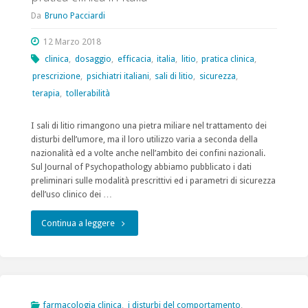
Da
Bruno Pacciardi
12 Marzo 2018
clinica
,
dosaggio
,
efficacia
,
italia
,
litio
,
pratica clinica
,
prescrizione
,
psichiatri italiani
,
sali di litio
,
sicurezza
,
terapia
,
tollerabilità
I sali di litio rimangono una pietra miliare nel trattamento dei
disturbi dell’umore, ma il loro utilizzo varia a seconda della
nazionalità ed a volte anche nell’ambito dei confini nazionali.
Sul Journal of Psychopathology abbiamo pubblicato i dati
preliminari sulle modalità prescrittivi ed i parametri di sicurezza
dell’uso clinico dei …
"I
Continua a leggere
sali
di
litio
farmacologia clinica
,
i disturbi del comportamento
,