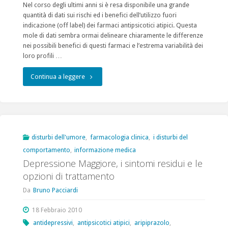
Nel corso degli ultimi anni si è resa disponibile una grande
quantità di dati sui rischi ed i benefici dell’utilizzo fuori
indicazione (off label) dei farmaci antipsicotici atipici. Questa
mole di dati sembra ormai delineare chiaramente le differenze
nei possibili benefici di questi farmaci e l’estrema variabilità dei
loro profili …
"L’utilizzo
Continua a leggere
clinico
degli
antipsicotici
disturbi dell'umore
,
farmacologia clinica
,
i disturbi del
comportamento
,
informazione medica
atipici
Depressione Maggiore, i sintomi residui e le
oltre
opzioni di trattamento
le
Da
Bruno Pacciardi
indicazioni,
18 Febbraio 2010
antidepressivi
,
antipsicotici atipici
,
aripiprazolo
,
un