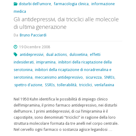
degli
disturbi dell'umore
,
farmacologia clinica
,
informazione
medica
antipsicotici,
Gli antidepressivi, dai triciclici alle molecole
dalla
di ultima generazione
terapia
Da
Bruno Pacciardi
al
19 Dicembre 2008
antidepressivi
,
dual actions
,
duloxetina
,
effetti
benessere"
indesiderati
,
imipramina
,
inibitori della ricaptazione della
serotonina
,
inibitori della ricaptazione di noradrenalina e
serotonina
,
meccanismo antidepressivo
,
sicurezza
,
SNRIs
,
spettro d'azione
,
SSRIs
,
tollerabilità
,
triciclici
,
venlafaxina
Nel 1950 Kuhn identifica le possibilità di impiego clinico
dell’imipramina, il primo farmaco antidepressivo, nei disturbi
dell’umore. I primi antidepressivi, di cui l’imipramina è il
capostipite, sono denominati “triciclici” in ragione della loro
struttura molecolare formata da tre anelli nel corpo centrale.
Nel cervello ogni farmaco o sostanza agisce legandosi …