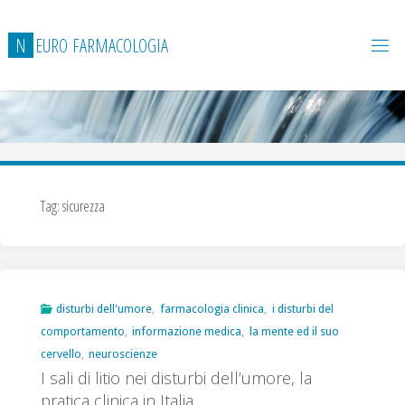
Salta
al
N
E
U
R
O
F
A
R
M
A
C
O
L
O
G
I
A
contenuto
Tag:
sicurezza
disturbi dell'umore
,
farmacologia clinica
,
i disturbi del
comportamento
,
informazione medica
,
la mente ed il suo
cervello
,
neuroscienze
I sali di litio nei disturbi dell’umore, la
pratica clinica in Italia