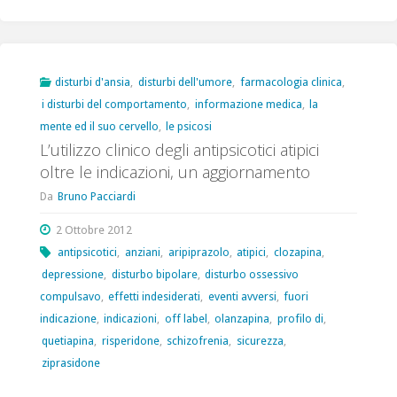
psicomotoria
e
special
disturbi d'ansia
,
disturbi dell'umore
,
farmacologia clinica
,
i disturbi del comportamento
,
informazione medica
,
la
populations"
mente ed il suo cervello
,
le psicosi
L’utilizzo clinico degli antipsicotici atipici
oltre le indicazioni, un aggiornamento
Da
Bruno Pacciardi
2 Ottobre 2012
antipsicotici
,
anziani
,
aripiprazolo
,
atipici
,
clozapina
,
depressione
,
disturbo bipolare
,
disturbo ossessivo
compulsavo
,
effetti indesiderati
,
eventi avversi
,
fuori
indicazione
,
indicazioni
,
off label
,
olanzapina
,
profilo di
,
quetiapina
,
risperidone
,
schizofrenia
,
sicurezza
,
ziprasidone