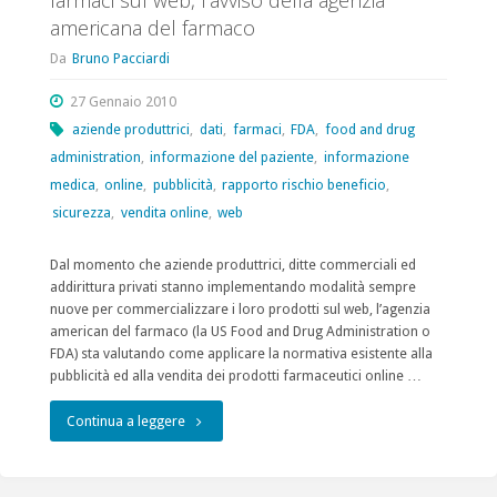
farmaci sul web, l’avviso della agenzia
residui
americana del farmaco
e
Da
Bruno Pacciardi
le
27 Gennaio 2010
opzioni
aziende produttrici
,
dati
,
farmaci
,
FDA
,
food and drug
administration
,
informazione del paziente
,
informazione
di
medica
,
online
,
pubblicità
,
rapporto rischio beneficio
,
trattamento"
sicurezza
,
vendita online
,
web
Dal momento che aziende produttrici, ditte commerciali ed
addirittura privati stanno implementando modalità sempre
nuove per commercializzare i loro prodotti sul web, l’agenzia
american del farmaco (la US Food and Drug Administration o
FDA) sta valutando come applicare la normativa esistente alla
pubblicità ed alla vendita dei prodotti farmaceutici online …
"farmaci
Continua a leggere
sul