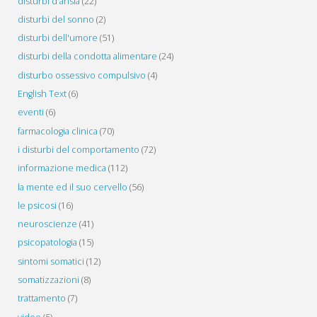
disturbi d'ansia
(22)
disturbi del sonno
(2)
disturbi dell'umore
(51)
disturbi della condotta alimentare
(24)
disturbo ossessivo compulsivo
(4)
English Text
(6)
eventi
(6)
farmacologia clinica
(70)
i disturbi del comportamento
(72)
informazione medica
(112)
la mente ed il suo cervello
(56)
le psicosi
(16)
neuroscienze
(41)
psicopatologia
(15)
sintomi somatici
(12)
somatizzazioni
(8)
trattamento
(7)