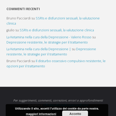
COMMENTI RECENTI
Bruno Pacciardi
su
SSRIs e disfunzioni sessuali, la valutazione
clinica
giulio
su
SSRIs e disfunzioni sessuali, la valutazione clinica
La Ketamina nella cura della Depressione - Valerio Rosso
su
Depressione resistente, le strategie per il trattamento
La Ketamina nella cura della Depressione |
su
Depressione
resistente, le strategie per il trattamento
Bruno Pacciardi
su
Il disturbo ossessivo compulsivo resistente, le
opzioni per il trattamento
Per suggerimenti, commenti, correzioni, errori o approfondimenti
contattare
info@studiomedicopacciardi.com
Utilizzando il sito, accetti l'utilizzo dei cookie da parte nostra.
Accetto
maggiori informazioni