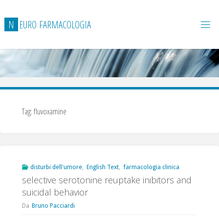
Salta
al
N
E
U
R
O
F
A
R
M
A
C
O
L
O
G
I
A
contenuto
Tag:
fluvoxamine
disturbi dell'umore
,
English Text
,
farmacologia clinica
selective serotonine reuptake inibitors and
suicidal behavior
Da
Bruno Pacciardi