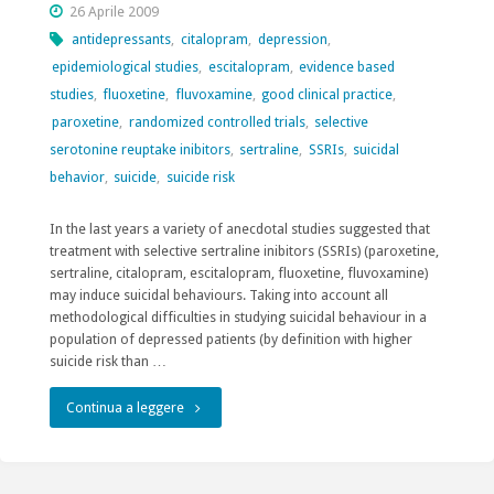
26 Aprile 2009
antidepressants
,
citalopram
,
depression
,
epidemiological studies
,
escitalopram
,
evidence based
studies
,
fluoxetine
,
fluvoxamine
,
good clinical practice
,
paroxetine
,
randomized controlled trials
,
selective
serotonine reuptake inibitors
,
sertraline
,
SSRIs
,
suicidal
behavior
,
suicide
,
suicide risk
In the last years a variety of anecdotal studies suggested that
treatment with selective sertraline inibitors (SSRIs) (paroxetine,
sertraline, citalopram, escitalopram, fluoxetine, fluvoxamine)
may induce suicidal behaviours. Taking into account all
methodological difficulties in studying suicidal behaviour in a
population of depressed patients (by definition with higher
suicide risk than …
"selective
Continua a leggere
serotonine
reuptake