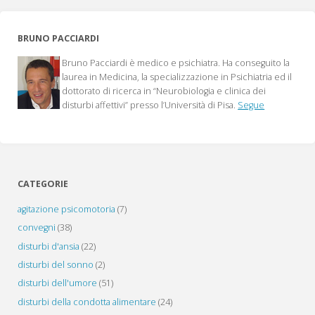
inibitors
BRUNO PACCIARDI
and
Bruno Pacciardi è medico e psichiatra. Ha conseguito la
suicidal
laurea in Medicina, la specializzazione in Psichiatria ed il
dottorato di ricerca in “Neurobiologia e clinica dei
behavior"
disturbi affettivi” presso l’Università di Pisa.
Segue
CATEGORIE
agitazione psicomotoria
(7)
convegni
(38)
disturbi d'ansia
(22)
disturbi del sonno
(2)
disturbi dell'umore
(51)
disturbi della condotta alimentare
(24)