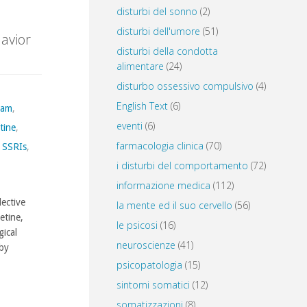
disturbi del sonno
(2)
disturbi dell'umore
(51)
havior
disturbi della condotta
alimentare
(24)
disturbo ossessivo compulsivo
(4)
English Text
(6)
ram
,
eventi
(6)
tine
,
farmacologia clinica
(70)
SSRIs
,
i disturbi del comportamento
(72)
informazione medica
(112)
lective
la mente ed il suo cervello
(56)
etine,
le psicosi
(16)
ical
neuroscienze
(41)
(by
psicopatologia
(15)
sintomi somatici
(12)
somatizzazioni
(8)