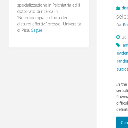
specializzazione in Psichiatria ed il
dis
dottorato di ricerca in
sele
“Neurobiologia e clinica dei
disturbi affettivi” presso l’Università
Da
Br
di Pisa.
Segue
26 
an
eviden
random
suicid
In the
sertral
fluvox
difficu
defini
Con