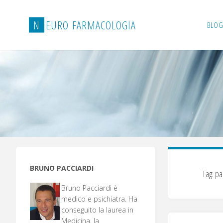
Salta
al
N
E
U
R
O
F
A
R
M
A
C
O
L
O
G
I
A
BLOG
contenuto
BRUNO PACCIARDI
Tag:
pa
Bruno Pacciardi è
medico e psichiatra. Ha
conseguito la laurea in
Medicina, la