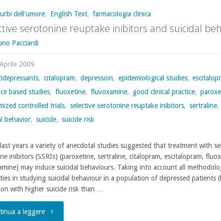
turbi dell'umore
,
English Text
,
farmacologia clinica
ctive serotonine reuptake inibitors and suicidal be
uno Pacciardi
Aprile 2009
tidepressants
,
citalopram
,
depression
,
epidemiological studies
,
escitalop
ce based studies
,
fluoxetine
,
fluvoxamine
,
good clinical practice
,
paroxe
ized controlled trials
,
selective serotonine reuptake inibitors
,
sertraline
,
al behavior
,
suicide
,
suicide risk
 last years a variety of anecdotal studies suggested that treatment with se
ine inibitors (SSRIs) (paroxetine, sertraline, citalopram, escitalopram, fluox
amine) may induce suicidal behaviours. Taking into account all methodolog
lties in studying suicidal behaviour in a population of depressed patients 
tion with higher suicide risk than …
"selective
tinua a leggere