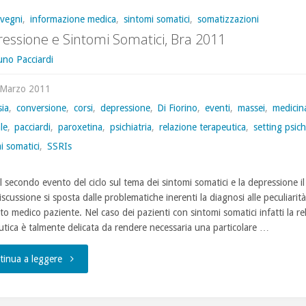
vegni
,
informazione medica
,
sintomi somatici
,
somatizzazioni
essione e Sintomi Somatici, Bra 2011
uno Pacciardi
 Marzo 2011
sia
,
conversione
,
corsi
,
depressione
,
Di Fiorino
,
eventi
,
massei
,
medicin
le
,
pacciardi
,
paroxetina
,
psichiatria
,
relazione terapeutica
,
setting psich
i somatici
,
SSRIs
l secondo evento del ciclo sul tema dei sintomi somatici e la depressione il
iscussione si sposta dalle problematiche inerenti la diagnosi alle peculiarità
to medico paziente. Nel caso dei pazienti con sintomi somatici infatti la re
utica è talmente delicata da rendere necessaria una particolare …
"Depressione
tinua a leggere
e