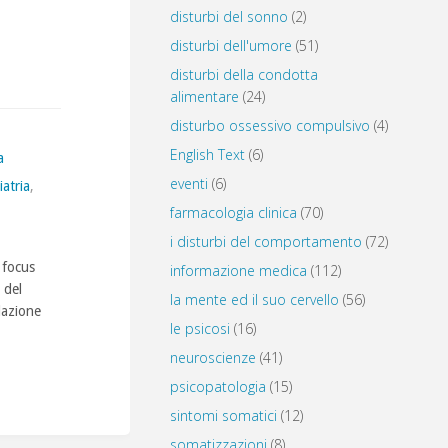
disturbi del sonno
(2)
disturbi dell'umore
(51)
disturbi della condotta
alimentare
(24)
disturbo ossessivo compulsivo
(4)
English Text
(6)
a
eventi
(6)
iatria
,
farmacologia clinica
(70)
i disturbi del comportamento
(72)
 focus
informazione medica
(112)
 del
la mente ed il suo cervello
(56)
lazione
le psicosi
(16)
neuroscienze
(41)
psicopatologia
(15)
sintomi somatici
(12)
somatizzazioni
(8)