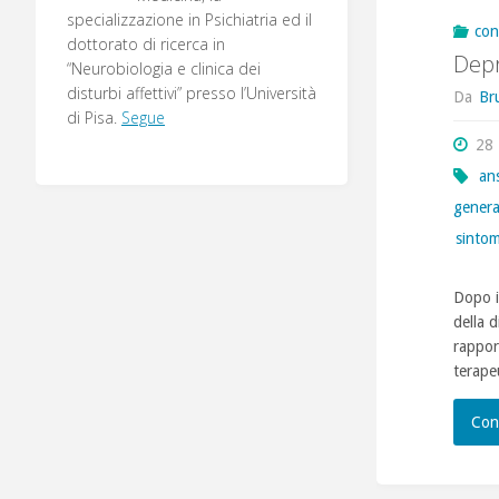
specializzazione in Psichiatria ed il
con
dottorato di ricerca in
Depr
“Neurobiologia e clinica dei
disturbi affettivi” presso l’Università
Da
Br
di Pisa.
Segue
28
an
genera
sintom
Dopo i
della d
rappor
terape
Con