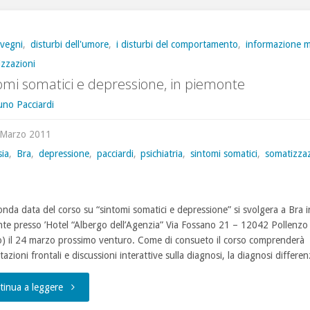
Sintomi
Somatici,
vegni
,
disturbi dell'umore
,
i disturbi del comportamento
,
informazione m
zzazioni
Bra
omi somatici e depressione, in piemonte
2011"
uno Pacciardi
 Marzo 2011
sia
,
Bra
,
depressione
,
pacciardi
,
psichiatria
,
sintomi somatici
,
somatizzaz
e
onda data del corso su “sintomi somatici e depressione” si svolgera a Bra i
te presso ’Hotel “Albergo dell’Agenzia” Via Fossano 21 – 12042 Pollenzo
) il 24 marzo prossimo venturo. Come di consueto il corso comprenderà
azioni frontali e discussioni interattive sulla diagnosi, la diagnosi differe
"Sintomi
tinua a leggere