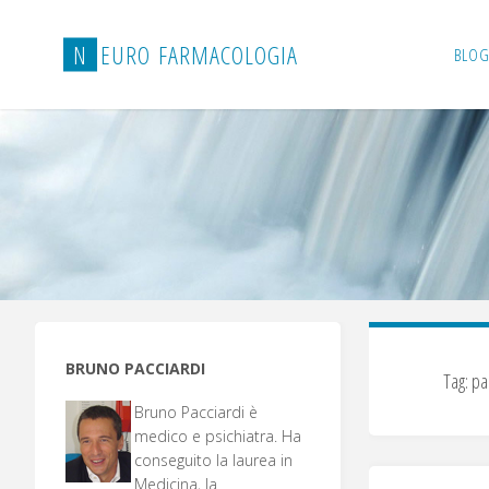
Salta
al
N
E
U
R
O
F
A
R
M
A
C
O
L
O
G
I
A
BLOG
contenuto
BRUNO PACCIARDI
Tag:
pa
Bruno Pacciardi è
medico e psichiatra. Ha
conseguito la laurea in
Medicina, la