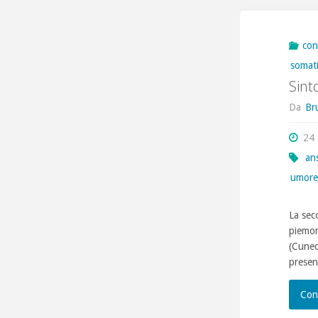
con
somati
Sint
Da
Br
24
an
umor
La sec
piemon
(Cuneo
present
Con