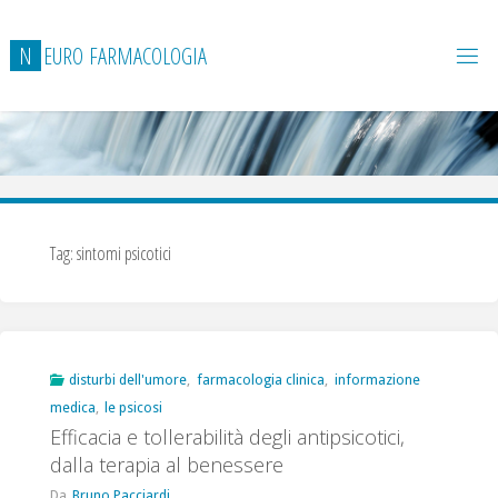
Salta
al
N
E
U
R
O
F
A
R
M
A
C
O
L
O
G
I
A
contenuto
Tag:
sintomi psicotici
disturbi dell'umore
,
farmacologia clinica
,
informazione
medica
,
le psicosi
Efficacia e tollerabilità degli antipsicotici,
dalla terapia al benessere
Da
Bruno Pacciardi