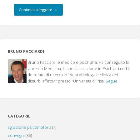
"Efficacia
Continua a leggere
e
tollerabilità
degli
BRUNO PACCIARDI
antipsicotici,
Bruno Pacciardi è medico e psichiatra. Ha conseguito la
dalla
laurea in Medicina, la specializzazione in Psichiatria ed il
dottorato di ricerca in “Neurobiologia e clinica dei
terapia
disturbi affettivi” presso l’Università di Pisa.
Segue
al
benessere"
CATEGORIE
agitazione psicomotoria
(7)
convegni
(38)