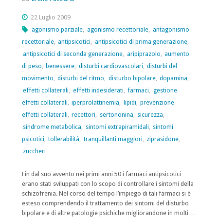
22 Luglio 2009
agonismo parziale
,
agonismo recettoriale
,
antagonismo
recettoriale
,
antipsicotici
,
antipsicotici di prima generazione
,
antipsicotici di seconda generazione
,
aripiprazolo
,
aumento
di peso
,
benessere
,
disturbi cardiovascolari
,
disturbi del
movimento
,
disturbi del ritmo
,
disturbo bipolare
,
dopamina
,
effetti collaterali
,
effetti indesiderati
,
farmaci
,
gestione
effetti collaterali
,
iperprolattinemia
,
lipidi
,
prevenzione
effetti collaterali
,
recettori
,
sertononina
,
sicurezza
,
sindrome metabolica
,
sintomi extrapiramidali
,
sintomi
psicotici
,
tollerabilità
,
tranquillanti maggiori
,
ziprasidone
,
zuccheri
Fin dal suo avvento nei primi anni 50 i farmaci antipsicotici
erano stati sviluppati con lo scopo di controllare i sintomi della
schizofrenia. Nel corso del tempo l’impiego di tali farmaci si è
esteso comprendendo il trattamento dei sintomi del disturbo
bipolare e di altre patologie psichiche migliorandone in molti …