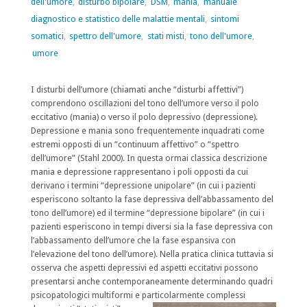
dell'umore
,
disturbo bipolare
,
DSM
,
mania
,
manuale
diagnostico e statistico delle malattie mentali
,
sintomi
somatici
,
spettro dell'umore
,
stati misti
,
tono dell'umore
,
umore
I disturbi dell’umore (chiamati anche “disturbi affettivi”)
comprendono oscillazioni del tono dell’umore verso il polo
eccitativo (mania) o verso il polo depressivo (depressione).
Depressione e mania sono frequentemente inquadrati come
estremi opposti di un “continuum affettivo” o “spettro
dell’umore” (Stahl 2000). In questa ormai classica descrizione
mania e depressione rappresentano i poli opposti da cui
derivano i termini “depressione unipolare” (in cui i pazienti
esperiscono soltanto la fase depressiva dell’abbassamento del
tono dell’umore) ed il termine “depressione bipolare” (in cui i
pazienti esperiscono in tempi diversi sia la fase depressiva con
l’abbassamento dell’umore che la fase espansiva con
l’elevazione del tono dell’umore). Nella pratica clinica tuttavia si
osserva che aspetti depressivi ed aspetti eccitativi possono
presentarsi anche contemporaneamente determinando quadri
psicopatologici multiformi e particolarmente complessi