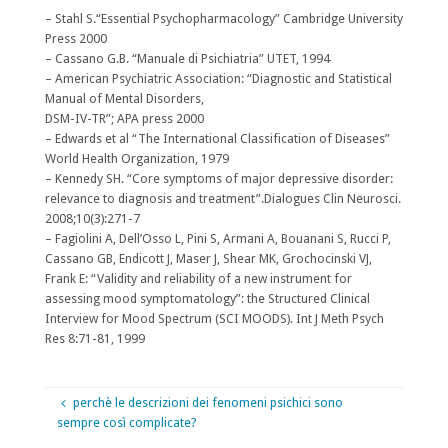
– Stahl S.“Essential Psychopharmacology” Cambridge University
Press 2000
– Cassano G.B. “Manuale di Psichiatria” UTET, 1994
– American Psychiatric Association: “Diagnostic and Statistical
Manual of Mental Disorders,
DSM-IV-TR”; APA press 2000
– Edwards et al “The International Classification of Diseases”
World Health Organization, 1979
– Kennedy SH. “Core symptoms of major depressive disorder:
relevance to diagnosis and treatment”.Dialogues Clin Neurosci.
2008;10(3):271-7
– Fagiolini A, Dell’Osso L, Pini S, Armani A, Bouanani S, Rucci P,
Cassano GB, Endicott J, Maser J, Shear MK, Grochocinski VJ,
Frank E: “Validity and reliability of a new instrument for
assessing mood symptomatology”: the Structured Clinical
Interview for Mood Spectrum (SCI MOODS). Int J Meth Psych
Res 8:71-81, 1999
perchè le descrizioni dei fenomeni psichici sono
sempre così complicate?