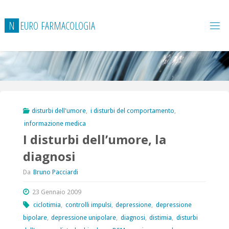
Salta
al
N
E
U
R
O
F
A
R
M
A
C
O
L
O
G
I
A
contenuto
disturbi dell'umore
,
i disturbi del comportamento
,
informazione medica
I disturbi dell’umore, la
diagnosi
Da
Bruno Pacciardi
23 Gennaio 2009
ciclotimia
,
controlli impulsi
,
depressione
,
depressione
bipolare
,
depressione unipolare
,
diagnosi
,
distimia
,
disturbi