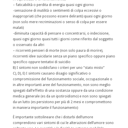
– faticabilità o perdita di energia quasi ogni giorno
-sensazione di inutilità o sentimenti di colpa eccessivi o
inappropriati (che possono essere deliranti) quasi ogni giorno
(non solo mere recriminazioni o senso di colpa per essere
malati)
-diminuita capacità di pensare o concentrarsi, o indecisione,
quasi ogni giorno quasi tutti i giorni come riferito dal soggetto
o osservato da altri
– ricorrenti pensieri di morte (non solo paura di morire),
ricorrenti idee suicidarie senza un piano specifico oppure piano
specifico oppure tentativi di suicidio
B) I sintomi non soddisfano i criteri per uno “stato misto”
C), D), E) I sintomi causano disagio significativo o
compromissione del funzionamento sociale, occupazionale o
in altre importanti aree del funzionamento, non sono meglio
spiegati dall’effetto di una sostanza oppure da una condizione
medica generale (es da un ipotiroidismo) e non sono spiegati
da un lutto (es persistono per più di 2 mesi e compromettono
in maniera importante il funzionamento)
È importante sottolineare che i disturbi dell’umore
comprendono vari sintomi di cui le alterazioni dell’umore sono