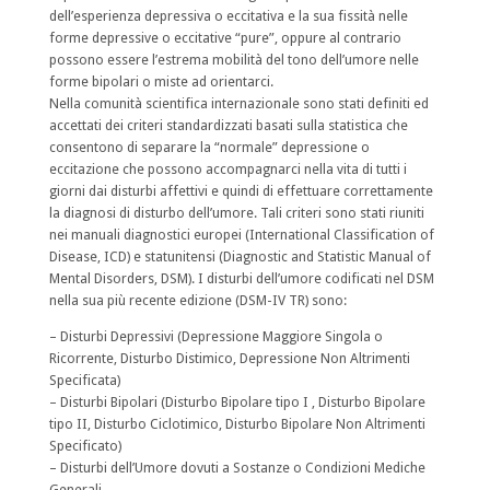
dell’esperienza depressiva o eccitativa e la sua fissità nelle
forme depressive o eccitative “pure”, oppure al contrario
possono essere l’estrema mobilità del tono dell’umore nelle
forme bipolari o miste ad orientarci.
Nella comunità scientifica internazionale sono stati definiti ed
accettati dei criteri standardizzati basati sulla statistica che
consentono di separare la “normale” depressione o
eccitazione che possono accompagnarci nella vita di tutti i
giorni dai disturbi affettivi e quindi di effettuare correttamente
la diagnosi di disturbo dell’umore. Tali criteri sono stati riuniti
nei manuali diagnostici europei (International Classification of
Disease, ICD) e statunitensi (Diagnostic and Statistic Manual of
Mental Disorders, DSM).
I disturbi dell’umore codificati nel DSM
nella sua più recente edizione (DSM-IV TR) sono:
– Disturbi Depressivi (Depressione Maggiore Singola o
Ricorrente, Disturbo Distimico, Depressione Non Altrimenti
Specificata)
– Disturbi Bipolari (Disturbo Bipolare tipo I , Disturbo Bipolare
tipo II, Disturbo Ciclotimico, Disturbo Bipolare Non Altrimenti
Specificato)
– Disturbi dell’Umore dovuti a Sostanze o Condizioni Mediche
Generali