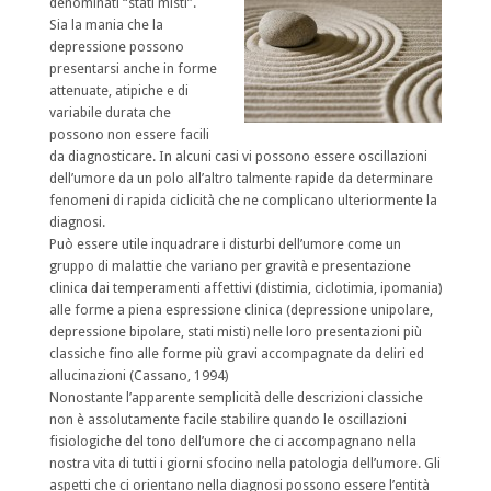
denominati “stati misti”.
Sia la mania che la
depressione possono
presentarsi anche in forme
attenuate, atipiche e di
variabile durata che
possono non essere facili
da diagnosticare. In alcuni casi vi possono essere oscillazioni
dell’umore da un polo all’altro talmente rapide da determinare
fenomeni di rapida ciclicità che ne complicano ulteriormente la
diagnosi.
Può essere utile inquadrare i disturbi dell’umore come un
gruppo di malattie che variano per gravità e presentazione
clinica dai temperamenti affettivi (distimia, ciclotimia, ipomania)
alle forme a piena espressione clinica (depressione unipolare,
depressione bipolare, stati misti) nelle loro presentazioni più
classiche fino alle forme più gravi accompagnate da deliri ed
allucinazioni (Cassano, 1994)
Nonostante l’apparente semplicità delle descrizioni classiche
non è assolutamente facile stabilire quando le oscillazioni
fisiologiche del tono dell’umore che ci accompagnano nella
nostra vita di tutti i giorni sfocino nella patologia dell’umore. Gli
aspetti che ci orientano nella diagnosi possono essere l’entità