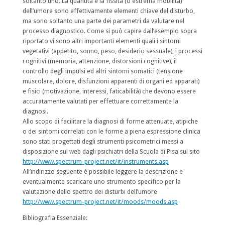
soltanto uno. La quantità e la fissità (o estrema mobilità)
dell’umore sono effettivamente elementi chiave del disturbo,
ma sono soltanto una parte dei parametri da valutare nel
processo diagnostico. Come si può capire dall’esempio sopra
riportato vi sono altri importanti elementi quali i sintomi
vegetativi (appetito, sonno, peso, desiderio sessuale), i processi
cognitivi (memoria, attenzione, distorsioni cognitive), il
controllo degli impulsi ed altri sintomi somatici (tensione
muscolare, dolore, disfunzioni apparenti di organi ed apparati)
e fisici (motivazione, interessi, faticabilità) che devono essere
accuratamente valutati per effettuare correttamente la
diagnosi.
Allo scopo di facilitare la diagnosi di forme attenuate, atipiche
o dei sintomi correlati con le forme a piena espressione clinica
sono stati progettati degli strumenti psicometrici messi a
disposizione sul web dagli psichiatri della Scuola di Pisa sul sito
http://www.spectrum-project.net/it/instruments.asp
All’indirizzo seguente è possibile leggere la descrizione e
eventualmente scaricare uno strumento specifico per la
valutazione dello spettro dei disturbi dell’umore
http://www.spectrum-project.net/it/moods/moods.asp
Bibliografia Essenziale: