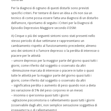
Per la diagnosi di ognuno di questi disturbi sono previsti
specifici criteri. Per tentare di dare un idea a chi non sia un
tecnico di come possa essere fatta una diagnosi di un disturbo
dell’umore, riportiamo di seguito i Criteri per la Diagnosi di
Episodio Depressivo Maggiore secondo il DSM:
A) Cinque o più dei seguenti sintomi sono stati presenti nello
stesso periodo di due settimane e rappresentano un
cambiamento rispetto al funzionamento precedente; almeno
uno dei sintomi è o l’umore depresso o la perdita di interesse o
piacere per le attività
– umore depresso per la maggior parte del giorno quasi tutti i
giorni, come riferito dal soggetto o osservato da altri
-diminuzione marcata di interesse o piacere in tutte o quasi
tutte le attività per la maggior parte del giorno quasi tutti i
giorni, come riferito dal soggetto o osservato da altri
– significativa perdita o aumento di peso quando non a dieta
(es variazione di 5% del peso corporeo in un mese)
– insonnia o ipersonnia quasi tutti i giorni
-agitazione psicomotoria o rallentamento quasi tutti i giorni
(osservabile dagli altri, non semplice sensazione soggettiva di
irrequietezza o di rallentamento)