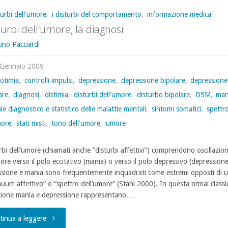
turbi dell'umore
,
i disturbi del comportamento
,
informazione medica
sturbi dell’umore, la diagnosi
uno Pacciardi
 Gennaio 2009
lotimia
,
controlli impulsi
,
depressione
,
depressione bipolare
,
depressione
are
,
diagnosi
,
distimia
,
disturbi dell'umore
,
disturbo bipolare
,
DSM
,
man
e diagnostico e statistico delle malattie mentali
,
sintomi somatici
,
spettr
more
,
stati misti
,
tono dell'umore
,
umore
rbi dell’umore (chiamati anche “disturbi affettivi”) comprendono oscillazion
ore verso il polo eccitativo (mania) o verso il polo depressivo (depressione
sione e mania sono frequentemente inquadrati come estremi opposti di 
nuum affettivo” o “spettro dell’umore” (Stahl 2000). In questa ormai classi
zione mania e depressione rappresentano …
"I
tinua a leggere