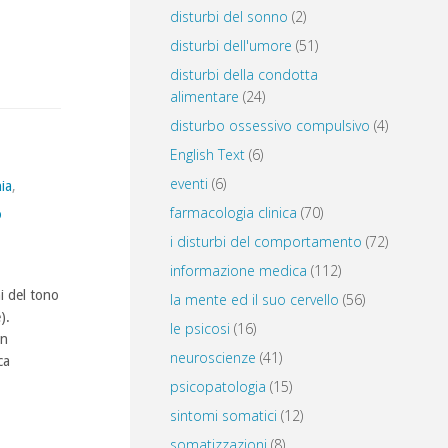
disturbi del sonno
(2)
disturbi dell'umore
(51)
disturbi della condotta
alimentare
(24)
disturbo ossessivo compulsivo
(4)
English Text
(6)
eventi
(6)
ia
,
farmacologia clinica
(70)
o
i disturbi del comportamento
(72)
informazione medica
(112)
i del tono
la mente ed il suo cervello
(56)
).
le psicosi
(16)
un
neuroscienze
(41)
ca
psicopatologia
(15)
sintomi somatici
(12)
somatizzazioni
(8)