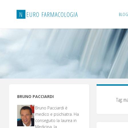
Salta
al
N
E
U
R
O
F
A
R
M
A
C
O
L
O
G
I
A
BLOG
contenuto
BRUNO PACCIARDI
Tag:
ma
Bruno Pacciardi è
medico e psichiatra. Ha
conseguito la laurea in
Medicina, la