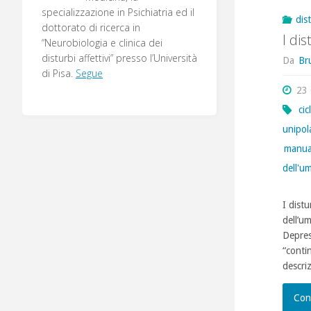
specializzazione in Psichiatria ed il
dis
dottorato di ricerca in
I di
“Neurobiologia e clinica dei
disturbi affettivi” presso l’Università
Da
Br
di Pisa.
Segue
23
cic
unipol
manual
dell'u
I distu
dell’um
Depres
“conti
descri
Con