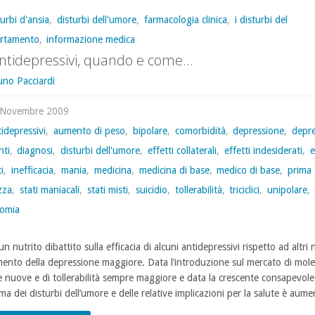
turbi d'ansia
,
disturbi dell'umore
,
farmacologia clinica
,
i disturbi del
rtamento
,
informazione medica
antidepressivi, quando e come…
uno Pacciardi
 Novembre 2009
idepressivi
,
aumento di peso
,
bipolare
,
comorbidità
,
depressione
,
depre
nti
,
diagnosi
,
disturbi dell'umore
,
effetti collaterali
,
effetti indesiderati
,
e
i
,
inefficacia
,
mania
,
medicina
,
medicina di base
,
medico di base
,
prima 
zza
,
stati maniacali
,
stati misti
,
suicidio
,
tollerabilità
,
triciclici
,
unipolare
,
tomia
un nutrito dibattito sulla efficacia di alcuni antidepressivi rispetto ad altri 
mento della depressione maggiore. Data l’introduzione sul mercato di mole
 nuove e di tollerabilità sempre maggiore e data la crescente consapevole
a dei disturbi dell’umore e delle relative implicazioni per la salute è aume