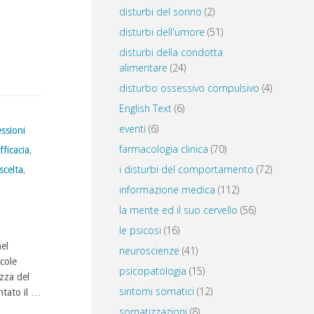
disturbi del sonno
(2)
disturbi dell'umore
(51)
disturbi della condotta
alimentare
(24)
disturbo ossessivo compulsivo
(4)
English Text
(6)
eventi
(6)
ssioni
farmacologia clinica
(70)
fficacia
,
i disturbi del comportamento
(72)
scelta
,
informazione medica
(112)
la mente ed il suo cervello
(56)
le psicosi
(16)
nel
neuroscienze
(41)
cole
psicopatologia
(15)
zza del
sintomi somatici
(12)
ntato il …
somatizzazioni
(8)