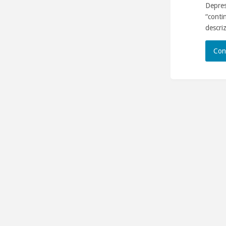
Depres
“conti
descri
Con