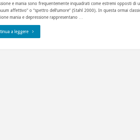
sione e mania sono frequentemente inquadrati come estremi opposti di 
nuum affettivo” o “spettro dell’umore” (Stahl 2000). In questa ormai classi
zione mania e depressione rappresentano …
"I
tinua a leggere
disturbi
dell’umore,
la
diagnosi"