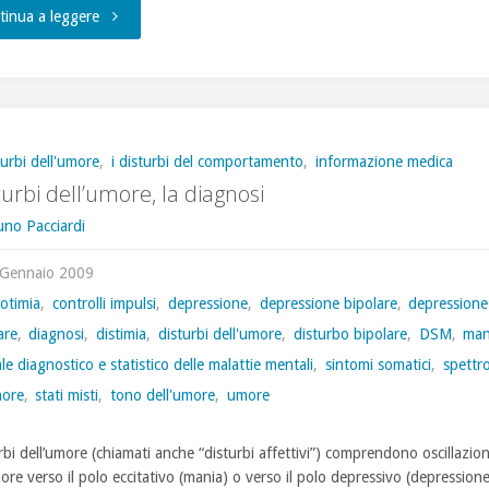
"Gli
tinua a leggere
antidepressivi,
quando
e
turbi dell'umore
,
i disturbi del comportamento
,
informazione medica
sturbi dell’umore, la diagnosi
come…"
uno Pacciardi
 Gennaio 2009
lotimia
,
controlli impulsi
,
depressione
,
depressione bipolare
,
depressione
are
,
diagnosi
,
distimia
,
disturbi dell'umore
,
disturbo bipolare
,
DSM
,
man
e diagnostico e statistico delle malattie mentali
,
sintomi somatici
,
spettr
more
,
stati misti
,
tono dell'umore
,
umore
rbi dell’umore (chiamati anche “disturbi affettivi”) comprendono oscillazion
ore verso il polo eccitativo (mania) o verso il polo depressivo (depressione