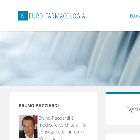
Salta
al
N
E
U
R
O
F
A
R
M
A
C
O
L
O
G
I
A
BLOG
contenuto
BRUNO PACCIARDI
Tag:
sta
Bruno Pacciardi è
medico e psichiatra. Ha
conseguito la laurea in
Medicina, la