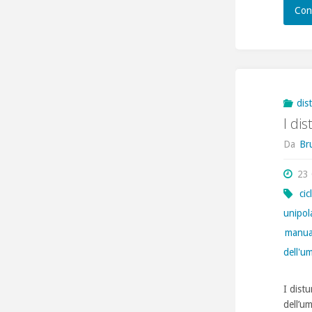
Con
dis
I di
Da
Br
23
cic
unipol
manual
dell'u
I distu
dell’um