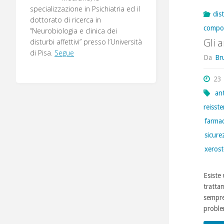
specializzazione in Psichiatria ed il
dis
dottorato di ricerca in
compo
“Neurobiologia e clinica dei
Gli 
disturbi affettivi” presso l’Università
di Pisa.
Segue
Da
Br
23
ant
reisste
farmac
sicure
xeros
Esiste 
tratta
sempre
problem