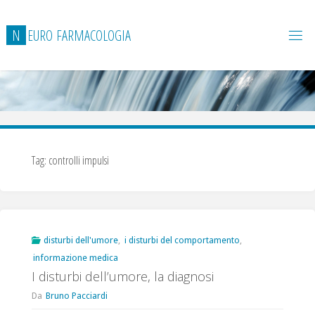
Salta
al
N
E
U
R
O
F
A
R
M
A
C
O
L
O
G
I
A
contenuto
Tag:
controlli impulsi
disturbi dell'umore
,
i disturbi del comportamento
,
informazione medica
I disturbi dell’umore, la diagnosi
Da
Bruno Pacciardi