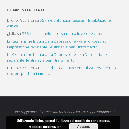
COMMENTI RECENTI
Bruno Pacciardi
su
SSRIs e disfunzioni sessuali, la valutazione
clinica
giulio
su
SSRIs e disfunzioni sessuali, la valutazione clinica
La Ketamina nella cura della Depressione - Valerio Rosso
su
Depressione resistente, le strategie per il trattamento
La Ketamina nella cura della Depressione |
su
Depressione
resistente, le strategie per il trattamento
Bruno Pacciardi
su
Il disturbo ossessivo compulsivo resistente, le
opzioni per il trattamento
Per suggerimenti, commenti, correzioni, errori o approfondimenti
contattare
info@studiomedicopacciardi.com
Utilizzando il sito, accetti l'utilizzo dei cookie da parte nostra.
Accetto
maggiori informazioni