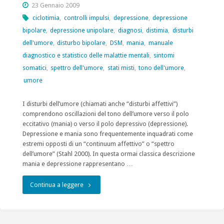
23 Gennaio 2009
ciclotimia
,
controlli impulsi
,
depressione
,
depressione
bipolare
,
depressione unipolare
,
diagnosi
,
distimia
,
disturbi
dell'umore
,
disturbo bipolare
,
DSM
,
mania
,
manuale
diagnostico e statistico delle malattie mentali
,
sintomi
somatici
,
spettro dell'umore
,
stati misti
,
tono dell'umore
,
umore
I disturbi dell’umore (chiamati anche “disturbi affettivi”)
comprendono oscillazioni del tono dell’umore verso il polo
eccitativo (mania) o verso il polo depressivo (depressione).
Depressione e mania sono frequentemente inquadrati come
estremi opposti di un “continuum affettivo” o “spettro
dell’umore” (Stahl 2000). In questa ormai classica descrizione
mania e depressione rappresentano …
"I
Continua a leggere
disturbi
dell’umore,