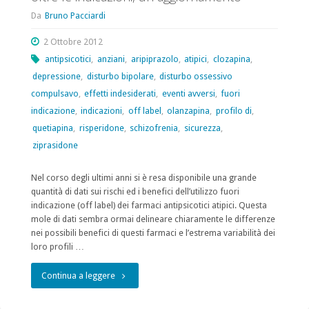
Da
Bruno Pacciardi
2 Ottobre 2012
antipsicotici
,
anziani
,
aripiprazolo
,
atipici
,
clozapina
,
depressione
,
disturbo bipolare
,
disturbo ossessivo
compulsavo
,
effetti indesiderati
,
eventi avversi
,
fuori
indicazione
,
indicazioni
,
off label
,
olanzapina
,
profilo di
,
quetiapina
,
risperidone
,
schizofrenia
,
sicurezza
,
ziprasidone
Nel corso degli ultimi anni si è resa disponibile una grande
quantità di dati sui rischi ed i benefici dell’utilizzo fuori
indicazione (off label) dei farmaci antipsicotici atipici. Questa
mole di dati sembra ormai delineare chiaramente le differenze
nei possibili benefici di questi farmaci e l’estrema variabilità dei
loro profili …
"L’utilizzo
Continua a leggere
clinico