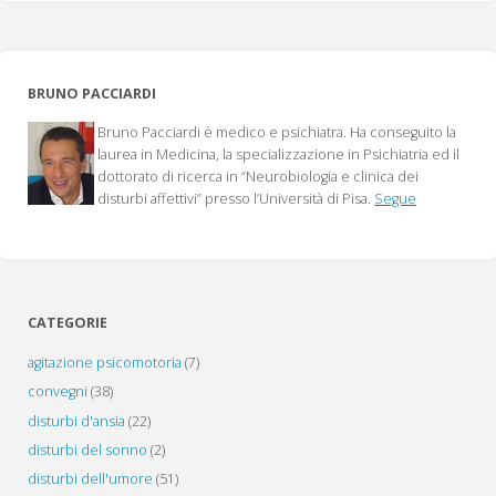
degli
antipsicotici
BRUNO PACCIARDI
atipici
Bruno Pacciardi è medico e psichiatra. Ha conseguito la
oltre
laurea in Medicina, la specializzazione in Psichiatria ed il
dottorato di ricerca in “Neurobiologia e clinica dei
le
disturbi affettivi” presso l’Università di Pisa.
Segue
indicazioni,
un
aggiornamento"
CATEGORIE
agitazione psicomotoria
(7)
convegni
(38)
disturbi d'ansia
(22)
disturbi del sonno
(2)
disturbi dell'umore
(51)