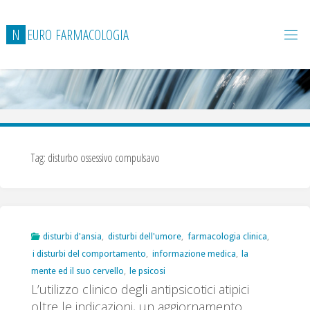
Salta
al
N
E
U
R
O
F
A
R
M
A
C
O
L
O
G
I
A
contenuto
Tag:
disturbo ossessivo compulsavo
disturbi d'ansia
,
disturbi dell'umore
,
farmacologia clinica
,
i disturbi del comportamento
,
informazione medica
,
la
mente ed il suo cervello
,
le psicosi
L’utilizzo clinico degli antipsicotici atipici
oltre le indicazioni, un aggiornamento