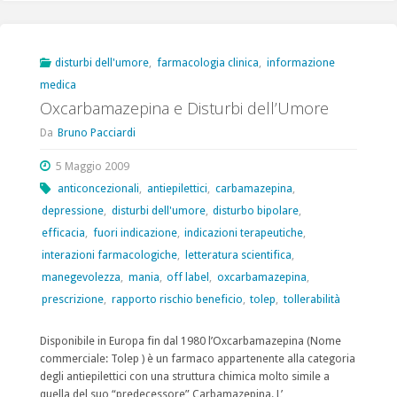
degli
antipsicotici
disturbi dell'umore
,
farmacologia clinica
,
informazione
medica
atipici
Oxcarbamazepina e Disturbi dell’Umore
oltre
Da
Bruno Pacciardi
le
5 Maggio 2009
indicazioni,
anticoncezionali
,
antiepilettici
,
carbamazepina
,
depressione
,
disturbi dell'umore
,
disturbo bipolare
,
un
efficacia
,
fuori indicazione
,
indicazioni terapeutiche
,
aggiornamento"
interazioni farmacologiche
,
letteratura scientifica
,
manegevolezza
,
mania
,
off label
,
oxcarbamazepina
,
prescrizione
,
rapporto rischio beneficio
,
tolep
,
tollerabilità
Disponibile in Europa fin dal 1980 l’Oxcarbamazepina (Nome
commerciale: Tolep ) è un farmaco appartenente alla categoria
degli antiepilettici con una struttura chimica molto simile a
quella del suo “predecessore” Carbamazepina. L’