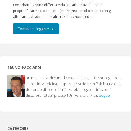
Oxcarbamazepina differisce dalla Carbamazepina per
proprietà farmacocinetiche (interferisce molto meno con gli
altri farmaci somministrati in associazione) ed …
"Oxcarbamazepina
Continua a leggere
e
Disturbi
dell’Umore"
BRUNO PACCIARDI
Bruno Pacciardi è medico e psichiatra. Ha conseguito la
laurea in Medicina, la specializzazione in Psichiatria ed il
dottorato di ricerca in “Neurobiologia e clinica dei
disturbi affettivi” presso l’Università di Pisa.
Segue
CATEGORIE