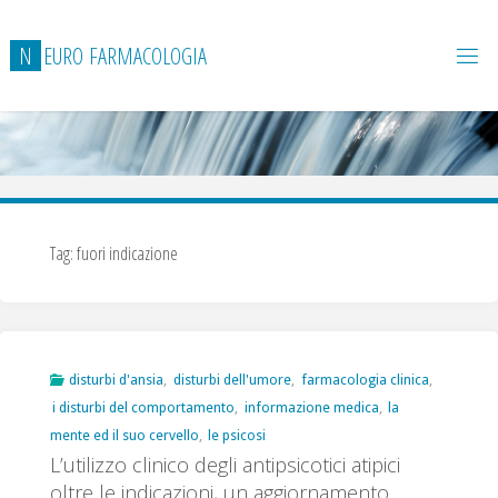
Salta
al
N
E
U
R
O
F
A
R
M
A
C
O
L
O
G
I
A
contenuto
Tag:
fuori indicazione
disturbi d'ansia
,
disturbi dell'umore
,
farmacologia clinica
,
i disturbi del comportamento
,
informazione medica
,
la
mente ed il suo cervello
,
le psicosi
L’utilizzo clinico degli antipsicotici atipici
oltre le indicazioni, un aggiornamento