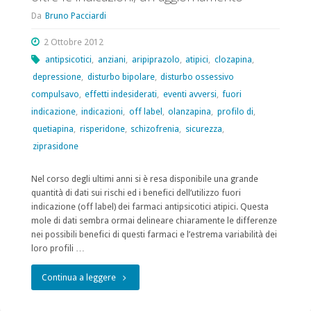
Da
Bruno Pacciardi
2 Ottobre 2012
antipsicotici
,
anziani
,
aripiprazolo
,
atipici
,
clozapina
,
depressione
,
disturbo bipolare
,
disturbo ossessivo
compulsavo
,
effetti indesiderati
,
eventi avversi
,
fuori
indicazione
,
indicazioni
,
off label
,
olanzapina
,
profilo di
,
quetiapina
,
risperidone
,
schizofrenia
,
sicurezza
,
ziprasidone
Nel corso degli ultimi anni si è resa disponibile una grande
quantità di dati sui rischi ed i benefici dell’utilizzo fuori
indicazione (off label) dei farmaci antipsicotici atipici. Questa
mole di dati sembra ormai delineare chiaramente le differenze
nei possibili benefici di questi farmaci e l’estrema variabilità dei
loro profili …
"L’utilizzo
Continua a leggere
clinico