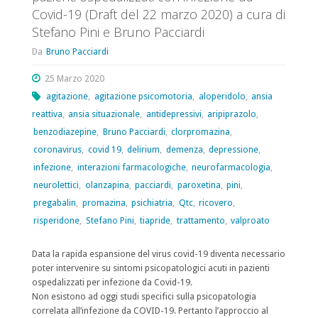
Covid-19 (Draft del 22 marzo 2020) a cura di
Stefano Pini e Bruno Pacciardi
Da
Bruno Pacciardi
25 Marzo 2020
agitazione
,
agitazione psicomotoria
,
aloperidolo
,
ansia
reattiva
,
ansia situazionale
,
antidepressivi
,
aripiprazolo
,
benzodiazepine
,
Bruno Pacciardi
,
clorpromazina
,
coronavirus
,
covid 19
,
delirium
,
demenza
,
depressione
,
infezione
,
interazioni farmacologiche
,
neurofarmacologia
,
neurolettici
,
olanzapina
,
pacciardi
,
paroxetina
,
pini
,
pregabalin
,
promazina
,
psichiatria
,
Qtc
,
ricovero
,
risperidone
,
Stefano Pini
,
tiapride
,
trattamento
,
valproato
Data la rapida espansione del virus covid-19 diventa necessario
poter intervenire su sintomi psicopatologici acuti in pazienti
ospedalizzati per infezione da Covid-19.
Non esistono ad oggi studi specifici sulla psicopatologia
correlata all’infezione da COVID-19. Pertanto l’approccio al