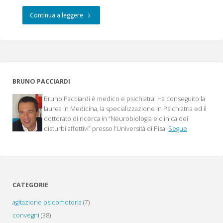
marzo
"Oxcarbamazepina
Continua a leggere
2020)
e
a
Disturbi
cura
dell’Umore"
BRUNO PACCIARDI
di
Bruno Pacciardi è medico e psichiatra. Ha conseguito la
Stefano
laurea in Medicina, la specializzazione in Psichiatria ed il
dottorato di ricerca in “Neurobiologia e clinica dei
Pini
disturbi affettivi” presso l’Università di Pisa.
Segue
e
Bruno
Pacciardi"
CATEGORIE
agitazione psicomotoria
(7)
convegni
(38)