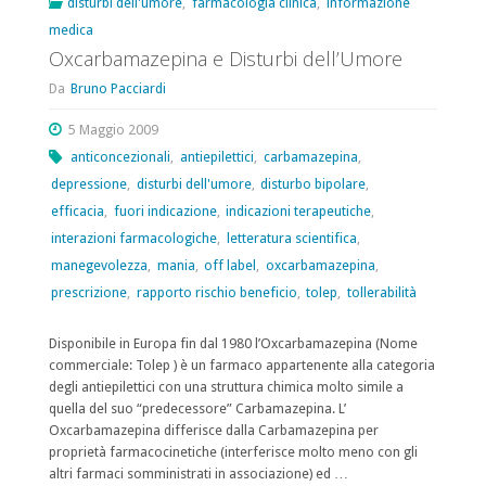
disturbi dell'umore
,
farmacologia clinica
,
informazione
medica
acuti
Oxcarbamazepina e Disturbi dell’Umore
in
Da
Bruno Pacciardi
pazienti
5 Maggio 2009
ospedalizzati
anticoncezionali
,
antiepilettici
,
carbamazepina
,
depressione
,
disturbi dell'umore
,
disturbo bipolare
,
con
efficacia
,
fuori indicazione
,
indicazioni terapeutiche
,
infezione
interazioni farmacologiche
,
letteratura scientifica
,
manegevolezza
,
mania
,
off label
,
oxcarbamazepina
,
da
prescrizione
,
rapporto rischio beneficio
,
tolep
,
tollerabilità
Covid-
Disponibile in Europa fin dal 1980 l’Oxcarbamazepina (Nome
19
commerciale: Tolep ) è un farmaco appartenente alla categoria
degli antiepilettici con una struttura chimica molto simile a
(Draft
quella del suo “predecessore” Carbamazepina. L’
Oxcarbamazepina differisce dalla Carbamazepina per
del
proprietà farmacocinetiche (interferisce molto meno con gli
altri farmaci somministrati in associazione) ed …
22