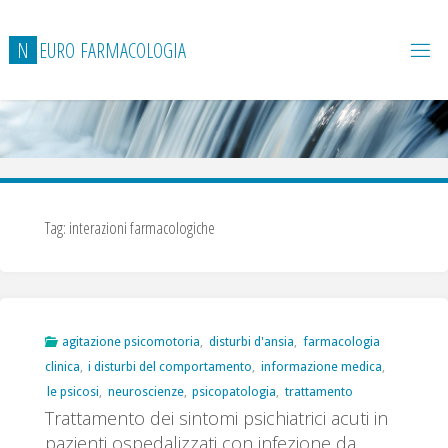
Salta
al
N
E
U
R
O
F
A
R
M
A
C
O
L
O
G
I
A
contenuto
Tag:
interazioni farmacologiche
agitazione psicomotoria
,
disturbi d'ansia
,
farmacologia
clinica
,
i disturbi del comportamento
,
informazione medica
,
le psicosi
,
neuroscienze
,
psicopatologia
,
trattamento
Trattamento dei sintomi psichiatrici acuti in
pazienti ospedalizzati con infezione da