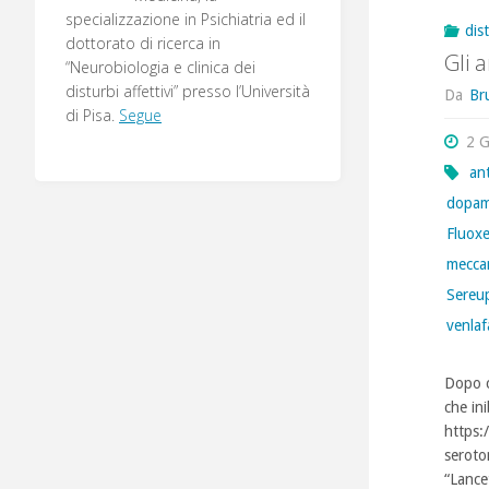
specializzazione in Psichiatria ed il
dis
dottorato di ricerca in
Gli 
“Neurobiologia e clinica dei
disturbi affettivi” presso l’Università
Da
Br
di Pisa.
Segue
2 
ant
dopam
Fluox
mecca
Sereu
venlaf
Dopo c
che ini
https:
seroto
“Lance