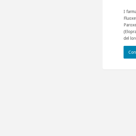
I farma
Fluoxe
Paroxe
(Elopr
del lo
Con