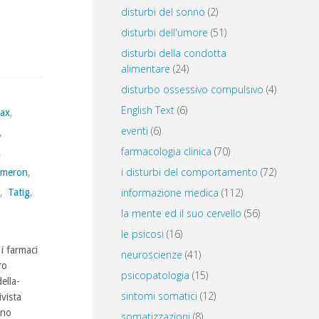
disturbi del sonno
(2)
disturbi dell'umore
(51)
disturbi della condotta
alimentare
(24)
disturbo ossessivo compulsivo
(4)
English Text
(6)
ax
,
eventi
(6)
,
farmacologia clinica
(70)
,
i disturbi del comportamento
(72)
meron
,
informazione medica
(112)
s
,
Tatig
,
la mente ed il suo cervello
(56)
le psicosi
(16)
i farmaci
neuroscienze
(41)
ro
psicopatologia
(15)
ella-
sintomi somatici
(12)
vista
nno
somatizzazioni
(8)