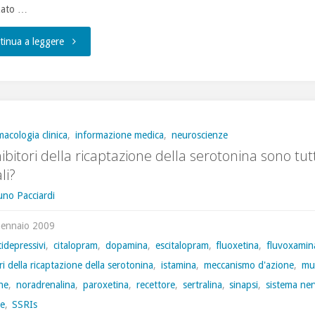
zato …
"Gli
tinua a leggere
antidepressivi
sono
tutti
macologia clinica
,
informazione medica
,
neuroscienze
inibitori della ricaptazione della serotonina sono tutt
uguali?"
li?
uno Pacciardi
Gennaio 2009
idepressivi
,
citalopram
,
dopamina
,
escitalopram
,
fluoxetina
,
fluvoxamin
ori della ricaptazione della serotonina
,
istamina
,
meccanismo d'azione
,
mu
ne
,
noradrenalina
,
paroxetina
,
recettore
,
sertralina
,
sinapsi
,
sistema ne
le
,
SSRIs