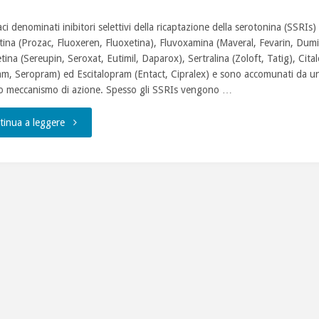
ci denominati inibitori selettivi della ricaptazione della serotonina (SSRIs)
tina (Prozac, Fluoxeren, Fluoxetina), Fluvoxamina (Maveral, Fevarin, Dumi
tina (Sereupin, Seroxat, Eutimil, Daparox), Sertralina (Zoloft, Tatig), Cit
am, Seropram) ed Escitalopram (Entact, Cipralex) e sono accomunati da u
ro meccanismo di azione. Spesso gli SSRIs vengono …
"Gli
tinua a leggere
inibitori
della
ricaptazione
della
serotonina
sono