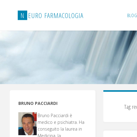
Salta
al
N
E
U
R
O
F
A
R
M
A
C
O
L
O
G
I
A
BLOG
contenuto
BRUNO PACCIARDI
Tag:
re
Bruno Pacciardi è
medico e psichiatra. Ha
conseguito la laurea in
Medicina, la