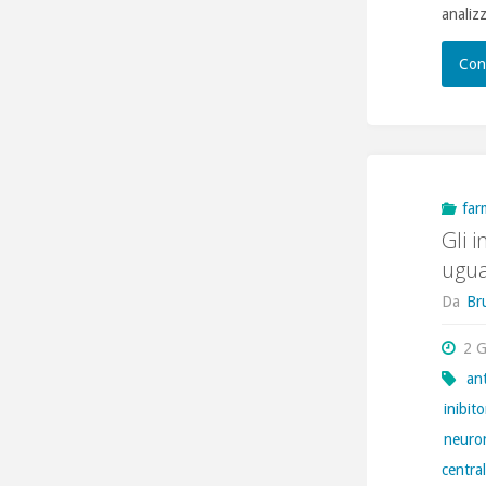
analiz
Con
far
Gli 
ugua
Da
Br
2 
ant
inibit
neuro
centra