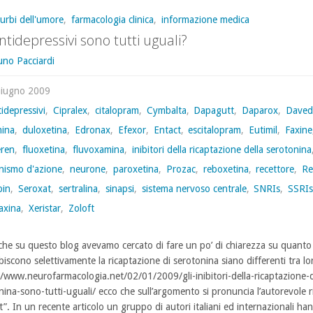
turbi dell'umore
,
farmacologia clinica
,
informazione medica
antidepressivi sono tutti uguali?
uno Pacciardi
Giugno 2009
idepressivi
,
Cipralex
,
citalopram
,
Cymbalta
,
Dapagutt
,
Daparox
,
Daved
ina
,
duloxetina
,
Edronax
,
Efexor
,
Entact
,
escitalopram
,
Eutimil
,
Faxine
eren
,
fluoxetina
,
fluvoxamina
,
inibitori della ricaptazione della serotonina
nismo d'azione
,
neurone
,
paroxetina
,
Prozac
,
reboxetina
,
recettore
,
Re
pin
,
Seroxat
,
sertralina
,
sinapsi
,
sistema nervoso centrale
,
SNRIs
,
SSRI
axina
,
Xeristar
,
Zoloft
he su questo blog avevamo cercato di fare un po’ di chiarezza su quanto 
biscono selettivamente la ricaptazione di serotonina siano differenti tra lo
//www.neurofarmacologia.net/02/01/2009/gli-inibitori-della-ricaptazione-d
nina-sono-tutti-uguali/ ecco che sull’argomento si pronuncia l’autorevole ri
t”. In un recente articolo un gruppo di autori italiani ed internazionali ha