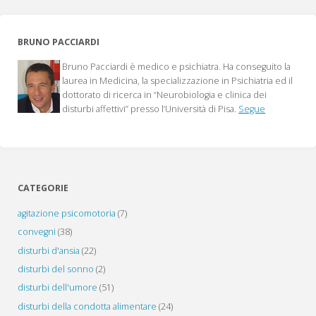
sintomi
BRUNO PACCIARDI
residui
Bruno Pacciardi è medico e psichiatra. Ha conseguito la
e
laurea in Medicina, la specializzazione in Psichiatria ed il
dottorato di ricerca in “Neurobiologia e clinica dei
le
disturbi affettivi” presso l’Università di Pisa.
Segue
opzioni
di
trattamento"
CATEGORIE
agitazione psicomotoria
(7)
convegni
(38)
disturbi d'ansia
(22)
disturbi del sonno
(2)
disturbi dell'umore
(51)
disturbi della condotta alimentare
(24)