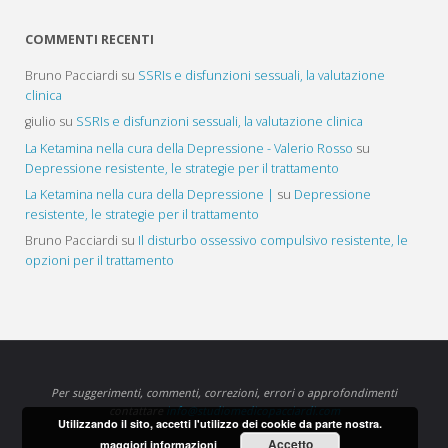
COMMENTI RECENTI
Bruno Pacciardi
su
SSRIs e disfunzioni sessuali, la valutazione
clinica
giulio
su
SSRIs e disfunzioni sessuali, la valutazione clinica
La Ketamina nella cura della Depressione - Valerio Rosso
su
Depressione resistente, le strategie per il trattamento
La Ketamina nella cura della Depressione |
su
Depressione
resistente, le strategie per il trattamento
Bruno Pacciardi
su
Il disturbo ossessivo compulsivo resistente, le
opzioni per il trattamento
Per suggerimenti, commenti, correzioni, errori o approfondimenti
contattare
info@studiomedicopacciardi.com
Utilizzando il sito, accetti l'utilizzo dei cookie da parte nostra.
Accetto
maggiori informazioni