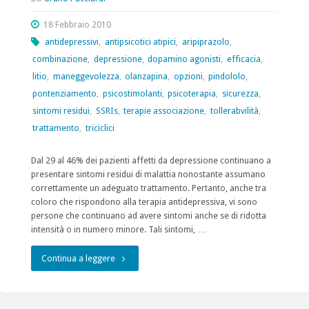
18 Febbraio 2010
antidepressivi
,
antipsicotici atipici
,
aripiprazolo
,
combinazione
,
depressione
,
dopamino agonisti
,
efficacia
,
litio
,
maneggevolezza
,
olanzapina
,
opzioni
,
pindololo
,
pontenziamento
,
psicostimolanti
,
psicoterapia
,
sicurezza
,
sintomi residui
,
SSRIs
,
terapie associazione
,
tollerabvilità
,
trattamento
,
triciclici
Dal 29 al 46% dei pazienti affetti da depressione continuano a
presentare sintomi residui di malattia nonostante assumano
correttamente un adeguato trattamento. Pertanto, anche tra
coloro che rispondono alla terapia antidepressiva, vi sono
persone che continuano ad avere sintomi anche se di ridotta
intensità o in numero minore. Tali sintomi, …
"Depressione
Continua a leggere
Maggiore,
i