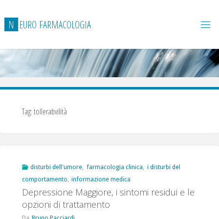
Salta
al
N
E
U
R
O
F
A
R
M
A
C
O
L
O
G
I
A
contenuto
Tag:
tollerabvilità
disturbi dell'umore
,
farmacologia clinica
,
i disturbi del
comportamento
,
informazione medica
Depressione Maggiore, i sintomi residui e le
opzioni di trattamento
Da
Bruno Pacciardi