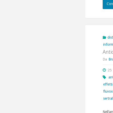
Con
dis
infor
Anti
Da
Br
25 
ant
effetti
fluvo
sertra
Nell’a