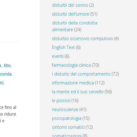
disturbi del sonno
(2)
disturbi dell'umore
(51)
disturbi della condotta
alimentare
(24)
disturbo ossessivo compulsivo
(4)
English Text
(6)
eventi
(6)
farmacologia clinica
(70)
a
,
litio
,
i disturbi del comportamento
(72)
econda
informazione medica
(112)
ici
,
la mente ed il suo cervello
(56)
le psicosi
(16)
e fino al
neuroscienze
(41)
o ridursi
psicopatologia
(15)
i e
sintomi somatici
(12)
somatizzazioni
(8)