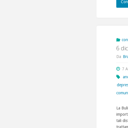
Con
con
6 di
Da
Br
7 A
an
depre
comuni
La Bul
importa
tali di
tratta