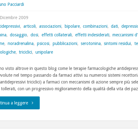
uno Pacciardi
e
 Dicembre 2009
le
idepressivi
,
articoli
,
associazioni
,
bipolare
,
combinazioni
,
dati
,
depressi
ina
,
dosaggio
,
dosi
,
effetti collaterali
,
effetti indesiderati
,
meccanismi d
opzioni
ine
,
noradrenalina
,
psicosi
,
pubblicazioni
,
serotonina
,
sintomi residui
,
t
di
ologiche
,
triciclici
,
unipolare
trattamento"
o visto altrove in questo blog come le terapie farmacologiche antidepress
evolute nel tempo passando da farmaci attivi su numerosi sistemi recettorial
antidepressivi triciclici) a farmaci con meccanismi di azione sempre più sele
 tollerati, con un progressivo miglioramento della qualità della vita dei pa
"le
tinua a leggere
combinazioni
di