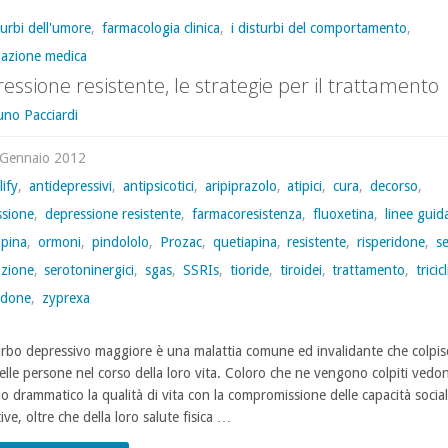
turbi dell'umore
,
farmacologia clinica
,
i disturbi del comportamento
,
mazione medica
essione resistente, le strategie per il trattamento
uno Pacciardi
 Gennaio 2012
lify
,
antidepressivi
,
antipsicotici
,
aripiprazolo
,
atipici
,
cura
,
decorso
,
ssione
,
depressione resistente
,
farmacoresistenza
,
fluoxetina
,
linee guid
apina
,
ormoni
,
pindololo
,
Prozac
,
quetiapina
,
resistente
,
risperidone
,
s
zione
,
serotoninergici
,
sgas
,
SSRIs
,
tioride
,
tiroidei
,
trattamento
,
tricicl
idone
,
zyprexa
turbo depressivo maggiore è una malattia comune ed invalidante che colpisc
lle persone nel corso della loro vita. Coloro che ne vengono colpiti vedon
o drammatico la qualità di vita con la compromissione delle capacità social
ive, oltre che della loro salute fisica …