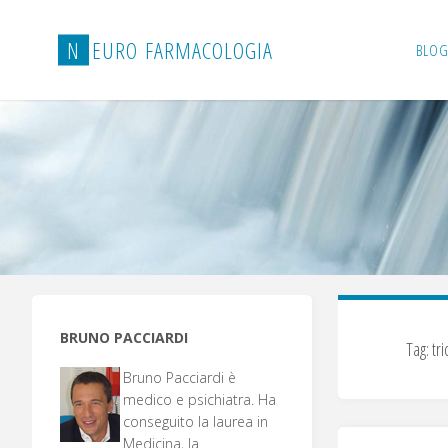
Salta
al
N
E
U
R
O
F
A
R
M
A
C
O
L
O
G
I
A
BLOG
contenuto
BRUNO PACCIARDI
Tag:
tri
Bruno Pacciardi è
medico e psichiatra. Ha
conseguito la laurea in
Medicina, la