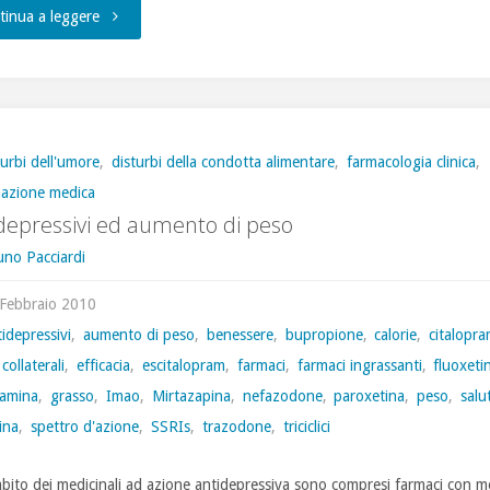
"Depressione
tinua a leggere
resistente,
le
strategie
turbi dell'umore
,
disturbi della condotta alimentare
,
farmacologia clinica
,
mazione medica
per
depressivi ed aumento di peso
il
uno Pacciardi
trattamento"
Febbraio 2010
idepressivi
,
aumento di peso
,
benessere
,
bupropione
,
calorie
,
citalopr
 collaterali
,
efficacia
,
escitalopram
,
farmaci
,
farmaci ingrassanti
,
fluoxeti
xamina
,
grasso
,
Imao
,
Mirtazapina
,
nefazodone
,
paroxetina
,
peso
,
salu
lina
,
spettro d'azione
,
SSRIs
,
trazodone
,
triciclici
mbito dei medicinali ad azione antidepressiva sono compresi farmaci con m