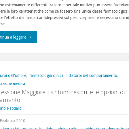
one estremamente differenti tra loro e per tale motivo può essere fuorvian
vere le loro caratteristiche come se fossero una unica classe farmacologica.
are l’effetto dei farmaci antidepressivi sul peso corporeo è necessario quin
erse …
"Antidepressivi
tinua a leggere
ed
aumento
di
turbi dell'umore
,
farmacologia clinica
,
i disturbi del comportamento
,
mazione medica
peso"
essione Maggiore, i sintomi residui e le opzioni di
tamento
uno Pacciardi
Febbraio 2010
idepressivi
,
antipsicotici atipici
,
aripiprazolo
,
combinazione
,
depressione