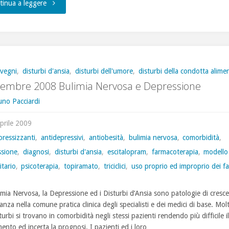
"Gli
tinua a leggere
antidepressivi,
quando
e
vegni
,
disturbi d'ansia
,
disturbi dell'umore
,
disturbi della condotta alime
cembre 2008 Bulimia Nervosa e Depressione
come…"
uno Pacciardi
prile 2009
oressizzanti
,
antidepressivi
,
antiobesità
,
bulimia nervosa
,
comorbidità
,
ssione
,
diagnosi
,
disturbi d'ansia
,
escitalopram
,
farmacoterapia
,
modello
tario
,
psicoterapia
,
topiramato
,
triciclici
,
uso proprio ed improprio dei f
imia Nervosa, la Depressione ed i Disturbi d’Ansia sono patologie di cresc
nza nella comune pratica clinica degli specialisti e dei medici di base. Mo
sturbi si trovano in comorbidità negli stessi pazienti rendendo più difficile il
mento ed incerta la prognosi. I pazienti ed i loro …