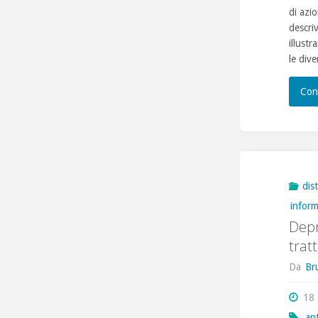
di azi
descri
illustr
le div
Con
dis
infor
Depr
trat
Da
Br
18 
ant