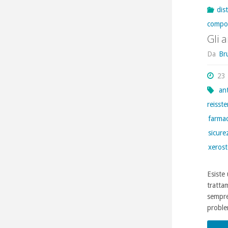
dis
compo
Gli 
Da
Br
23
ant
reisste
farmac
sicure
xeros
Esiste 
tratta
sempre
problem