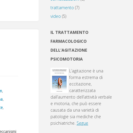
trattamento
(7)
video
(5)
IL TRATTAMENTO
FARMACOLOGICO
DELL’AGITAZIONE
PSICOMOTORIA
L’agitazione è una
forma estrema di
eccitazione,
caratterizzata
am
,
dall’aumento dell’attività verbale
na
,
e motoria, che può essere
te
,
causata da una varietà di
patologie sia mediche che
psichiatriche.
Segue
eccanismi