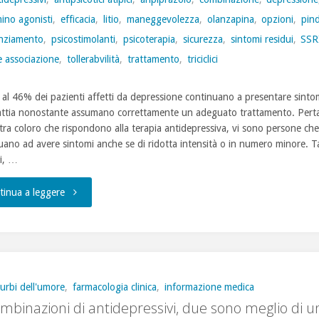
ino agonisti
,
efficacia
,
litio
,
maneggevolezza
,
olanzapina
,
opzioni
,
pin
nziamento
,
psicostimolanti
,
psicoterapia
,
sicurezza
,
sintomi residui
,
SSR
e associazione
,
tollerabvilità
,
trattamento
,
triciclici
 al 46% dei pazienti affetti da depressione continuano a presentare sintom
attia nonostante assumano correttamente un adeguato trattamento. Pert
tra coloro che rispondono alla terapia antidepressiva, vi sono persone che
uano ad avere sintomi anche se di ridotta intensità o in numero minore. Ta
i, …
"Depressione
tinua a leggere
Maggiore,
i
sintomi
turbi dell'umore
,
farmacologia clinica
,
informazione medica
ombinazioni di antidepressivi, due sono meglio di u
residui