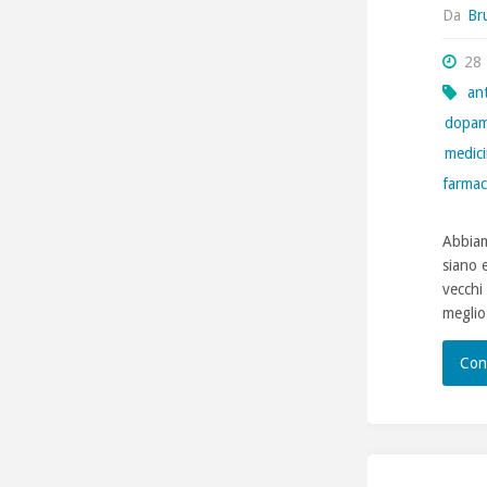
Da
Br
28
ant
dopam
medic
farmac
Abbiam
siano 
vecchi 
meglio
Con