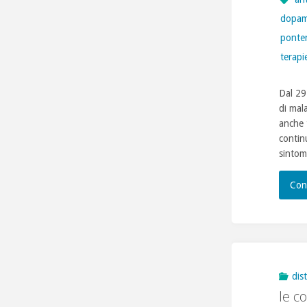
dopam
ponte
terapi
Dal 29
di mal
anche 
contin
sintom
Con
dis
le c