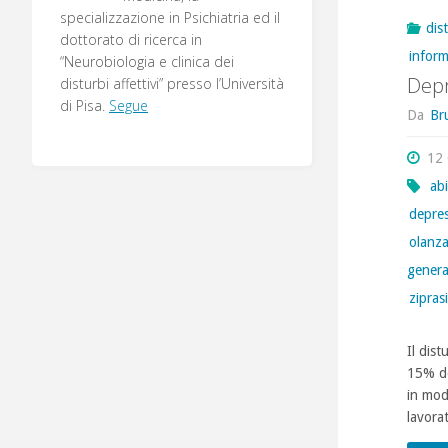
specializzazione in Psichiatria ed il
dis
dottorato di ricerca in
infor
“Neurobiologia e clinica dei
Depr
disturbi affettivi” presso l’Università
di Pisa.
Segue
Da
Br
12
abi
depre
olanz
genera
zipras
Il dis
15% de
in mod
lavorat