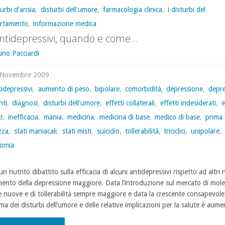
antidepressivi,
turbi d'ansia
,
disturbi dell'umore
,
farmacologia clinica
,
i disturbi del
rtamento
,
informazione medica
due
antidepressivi, quando e come…
sono
uno Pacciardi
meglio
 Novembre 2009
idepressivi
,
aumento di peso
,
bipolare
,
comorbidità
,
depressione
,
depre
di
nti
,
diagnosi
,
disturbi dell'umore
,
effetti collaterali
,
effetti indesiderati
,
e
uno?"
i
,
inefficacia
,
mania
,
medicina
,
medicina di base
,
medico di base
,
prima 
zza
,
stati maniacali
,
stati misti
,
suicidio
,
tollerabilità
,
triciclici
,
unipolare
,
tomia
un nutrito dibattito sulla efficacia di alcuni antidepressivi rispetto ad altri 
mento della depressione maggiore. Data l’introduzione sul mercato di mole
 nuove e di tollerabilità sempre maggiore e data la crescente consapevole
a dei disturbi dell’umore e delle relative implicazioni per la salute è aume