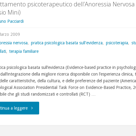
rattamento psicoterapeutico dell’Anoressia Nervosa
Nervosa
sio Mini)
e
uno Pacciardi
Depressione"
Marzo 2009
oressia nervosa
,
pratica psicologica basata sull'evidenza
,
psicoterapia
,
st
lati
,
terapia familiare
tica psicologica basata sull’evidenza (Evidence-based practice in psycholo
dall’integrazione della migliore ricerca disponibile con l’esperienza clinica,
elle caratteristiche, della cultura, e delle preferenze del paziente (Americ
logical Association Presidential Task Force on Evidence-Based Practice, 2
bile che gli studi randomizzati e controllati (RCT) …
"Il
tinua a leggere
trattamento
psicoterapeutico