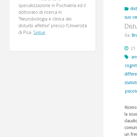
specializzazione in Psichiatria ed il
dis
dottorato di ricerca in
suo ce
“Neurobiologia e clinica dei
Dist
disturbi affettivi” presso l’Università
di Pisa.
Segue
Da
Br
21
an
cognit
differe
statist
psicot
Ricevo 
la scuo
claudi
comune
un fr