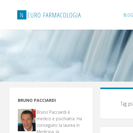
Salta
al
N
E
U
R
O
F
A
R
M
A
C
O
L
O
G
I
A
BLOG
contenuto
BRUNO PACCIARDI
Tag:
ps
Bruno Pacciardi è
medico e psichiatra. Ha
conseguito la laurea in
Medicina, la