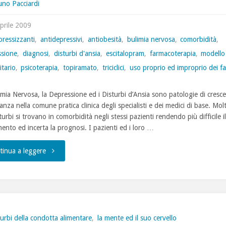
uno Pacciardi
Disturbi
prile 2009
della
oressizzanti
,
antidepressivi
,
antiobesità
,
bulimia nervosa
,
comorbidità
,
ssione
,
diagnosi
,
disturbi d'ansia
,
escitalopram
,
farmacoterapia
,
modello
Condotta
tario
,
psicoterapia
,
topiramato
,
triciclici
,
uso proprio ed improprio dei f
Alimentare"
imia Nervosa, la Depressione ed i Disturbi d’Ansia sono patologie di cresc
nza nella comune pratica clinica degli specialisti e dei medici di base. Mo
sturbi si trovano in comorbidità negli stessi pazienti rendendo più difficile il
mento ed incerta la prognosi. I pazienti ed i loro …
"6
tinua a leggere
dicembre
2008
Bulimia
turbi della condotta alimentare
,
la mente ed il suo cervello