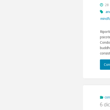
28
an
mindf
Riporti
psicot
Condot
buddhi
consis
Con
con
6 di