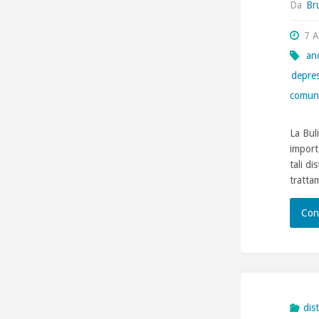
Da
Br
7 A
an
depre
comuni
La Bul
importa
tali di
tratta
Con
dis