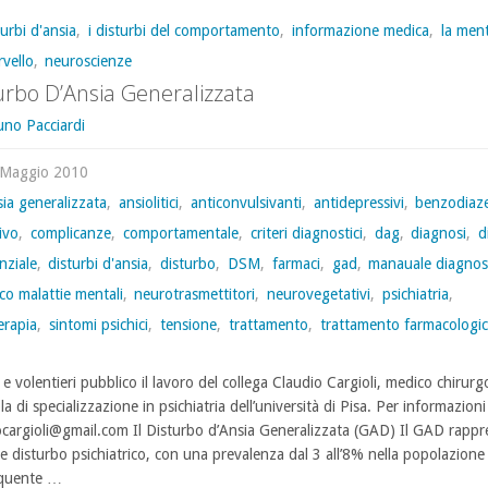
turbi d'ansia
,
i disturbi del comportamento
,
informazione medica
,
la ment
rvello
,
neuroscienze
urbo D’Ansia Generalizzata
uno Pacciardi
 Maggio 2010
sia generalizzata
,
ansiolitici
,
anticonvulsivanti
,
antidepressivi
,
benzodiaz
ivo
,
complicanze
,
comportamentale
,
criteri diagnostici
,
dag
,
diagnosi
,
d
nziale
,
disturbi d'ansia
,
disturbo
,
DSM
,
farmaci
,
gad
,
manauale diagnos
ico malattie mentali
,
neurotrasmettitori
,
neurovegetativi
,
psichiatria
,
erapia
,
sintomi psichici
,
tensione
,
trattamento
,
trattamento farmacologi
e volentieri pubblico il lavoro del collega Claudio Cargioli, medico chirur
la di specializzazione in psichiatria dell’università di Pisa. Per informazioni
ocargioli@gmail.com Il Disturbo d’Ansia Generalizzata (GAD) Il GAD rapp
 disturbo psichiatrico, con una prevalenza dal 3 all’8% nella popolazione
equente …