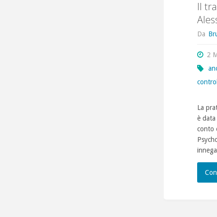
Il t
Ales
Da
Br
2 
an
control
La pra
è data 
conto d
Psycho
innega
Con