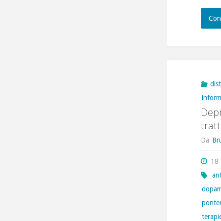
Con
dis
infor
Depr
trat
Da
Br
18 
ant
dopam
ponte
terapi