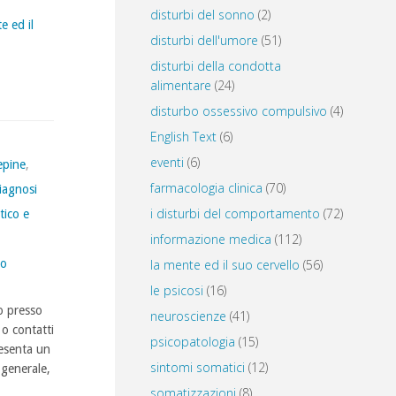
disturbi del sonno
(2)
e ed il
disturbi dell'umore
(51)
disturbi della condotta
alimentare
(24)
disturbo ossessivo compulsivo
(4)
English Text
(6)
eventi
(6)
epine
,
farmacologia clinica
(70)
iagnosi
i disturbi del comportamento
(72)
tico e
informazione medica
(112)
co
la mente ed il suo cervello
(56)
le psicosi
(16)
go presso
neuroscienze
(41)
 o contatti
psicopatologia
(15)
resenta un
sintomi somatici
(12)
 generale,
somatizzazioni
(8)