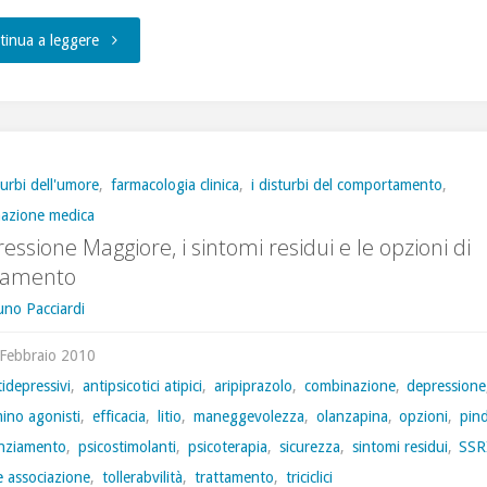
"Disturbo
tinua a leggere
D’Ansia
Generalizzata"
turbi dell'umore
,
farmacologia clinica
,
i disturbi del comportamento
,
mazione medica
essione Maggiore, i sintomi residui e le opzioni di
tamento
uno Pacciardi
Febbraio 2010
idepressivi
,
antipsicotici atipici
,
aripiprazolo
,
combinazione
,
depressione
ino agonisti
,
efficacia
,
litio
,
maneggevolezza
,
olanzapina
,
opzioni
,
pin
nziamento
,
psicostimolanti
,
psicoterapia
,
sicurezza
,
sintomi residui
,
SSR
e associazione
,
tollerabvilità
,
trattamento
,
triciclici