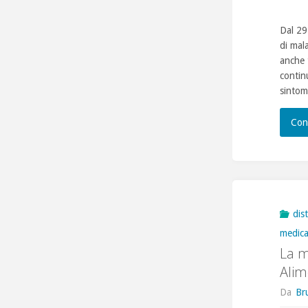
Dal 29
di mal
anche 
contin
sintom
Con
dis
medic
La m
Alim
Da
Br