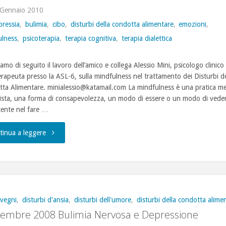
 Gennaio 2010
opzioni
oressia
,
bulimia
,
cibo
,
disturbi della condotta alimentare
,
emozioni
,
di
ulness
,
psicoterapia
,
terapia cognitiva
,
terapia dialettica
trattamento"
amo di seguito il lavoro dell’amico e collega Alessio Mini, psicologo clinico
erapeuta presso la ASL-6, sulla mindfulness nel trattamento dei Disturbi de
ta Alimentare. minialessio@katamail.com La mindfulness è una pratica me
sta, una forma di consapevolezza, un modo di essere o un modo di vede
tente nel fare …
"La
tinua a leggere
mindfulness
nel
trattamento
vegni
,
disturbi d'ansia
,
disturbi dell'umore
,
disturbi della condotta alime
cembre 2008 Bulimia Nervosa e Depressione
dei