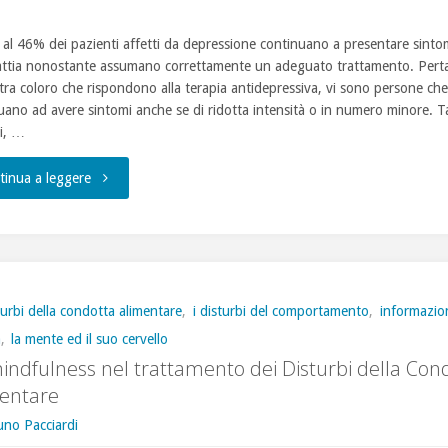
 al 46% dei pazienti affetti da depressione continuano a presentare sintom
attia nonostante assumano correttamente un adeguato trattamento. Pert
tra coloro che rispondono alla terapia antidepressiva, vi sono persone che
uano ad avere sintomi anche se di ridotta intensità o in numero minore. Ta
i, …
"Depressione
tinua a leggere
Maggiore,
i
sintomi
turbi della condotta alimentare
,
i disturbi del comportamento
,
informazio
a
,
la mente ed il suo cervello
residui
indfulness nel trattamento dei Disturbi della Con
e
entare
uno Pacciardi
le