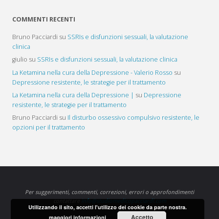
COMMENTI RECENTI
Bruno Pacciardi
su
SSRIs e disfunzioni sessuali, la valutazione
clinica
giulio
su
SSRIs e disfunzioni sessuali, la valutazione clinica
La Ketamina nella cura della Depressione - Valerio Rosso
su
Depressione resistente, le strategie per il trattamento
La Ketamina nella cura della Depressione |
su
Depressione
resistente, le strategie per il trattamento
Bruno Pacciardi
su
Il disturbo ossessivo compulsivo resistente, le
opzioni per il trattamento
Per suggerimenti, commenti, correzioni, errori o approfondimenti
contattare
info@studiomedicopacciardi.com
Utilizzando il sito, accetti l'utilizzo dei cookie da parte nostra.
Accetto
maggiori informazioni