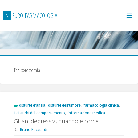
Salta
al
N
E
U
R
O
F
A
R
M
A
C
O
L
O
G
I
A
contenuto
Tag:
xerostomia
disturbi d'ansia
,
disturbi dell'umore
,
farmacologia clinica
,
i disturbi del comportamento
,
informazione medica
Gli antidepressivi, quando e come…
Da
Bruno Pacciardi