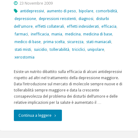
23 Novembre 2009
antidepressivi
,
aumento di peso
,
bipolare
,
comorbidità
,
depressione
,
depressioni reisstenti
,
diagnosi
,
disturbi
dell'umore
,
effetti collaterali
,
effetti indesiderati
,
efficacia
,
farmaci
,
inefficacia
,
mania
,
medicina
,
medicina di base
,
medico di base
,
prima scelta
,
sicurezza
,
stati maniacali
,
stati misti
,
suicidio
,
tollerabilità
,
triciclici
,
unipolare
,
xerostomia
Esiste un nutrito dibattito sulla efficacia di alcuni antidepressivi
rispetto ad altri nel trattamento della depressione maggiore.
Data l’introduzione sul mercato di molecole sempre nuove e di
tollerabilità sempre maggiore e data la crescente
consapevolezza del problema dei disturbi dell’umore e delle
relative implicazioni per la salute è aumentato il …
"Gli
Continua a leggere
antidepressivi,
quando