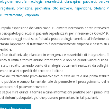
ologiche
,
neurofarmacologia
,
neurolettici
,
olanzapina
,
pacciardi
,
paroxe
infezione
pregabalin
,
promazina
,
psichiatria
,
Qtc
,
ricovero
,
risperidone
,
Stefano P
da
de
,
trattamento
,
valproato
Covid-
a rapida espansione del virus covid-19 diventa necessario poter intervenir
19”
i psicopatologici acuti in pazienti ospedalizzati per infezione da Covid-19.
istono ad oggi studi specifici sulla psicopatologia correlata all’infezione 
(28
rtanto l’approccio al trattamento è necessariamente empirico e basato su
ecifiche.
aprile
è un draft iniziale, rilasciato in emergenza e suscettibile di integrazioni. I
nto si limita a fornire alcune informazioni e non ha quindi valore di linea 
2020)
è stato redatto tenendo conto di analoghi documenti realizzati da colleghi p
rano in altri ospedali del territorio Italiano.
a
ttivo del trattamento psico-farmacologico di fase acuta è una prima stabili
ano psichico e comportamentale, tale da permettere il proseguimento del 
cura
rapeutico nel paziente ricoverato.
 segue mira quindi a fornire alcune informazioni pratiche per il primo int
di
dei sintomi psicopatologici che possono presentarsi in tali pazienti.
Stefano
"Trattamento
tinua a leggere