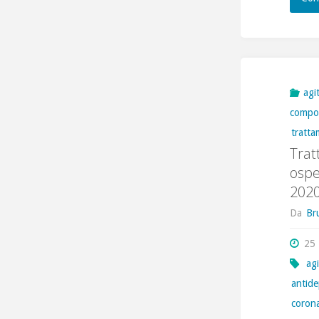
agi
compo
tratt
Trat
ospe
2020
Da
Br
25
ag
antide
coron