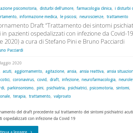
tazione psicomotoria
,
disturbi dell'umore
,
farmacologia clinica
,
i disturbi 
rtamento
,
informazione medica
,
le psicosi
,
neuroscienze
,
trattamento
ornamento Draft “Trattamento dei sintomi psichiatr
i in pazienti ospedalizzati con infezione da Covid-19
le 2020) a cura di Stefano Pini e Bruno Pacciardi
uno Pacciardi
Maggio 2020
,
acuti
,
aggiornamento
,
agitazione
,
ansia
,
ansia reattiva
,
ansia situazio
cotici
,
coronavirus
,
covid
,
draft
,
infezione
,
neurofarmacologia
,
neurolet
rdi
,
parkinsonismo
,
pini
,
psichiatria
,
psichiatrici
,
psicomotoria
,
sintomi
,
ionale
,
terapia
,
trattamento
,
valproato
namento del draft precedente sul trattamento dei sintomi psichiatrici acuti
ti ospedalizzati con infezione da Covid 19
"Aggiornamento
tinua a leggere