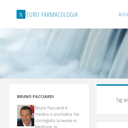
Salta
al
N
E
U
R
O
F
A
R
M
A
C
O
L
O
G
I
A
BLOG
contenuto
BRUNO PACCIARDI
Tag:
an
Bruno Pacciardi è
medico e psichiatra. Ha
conseguito la laurea in
Medicina, la