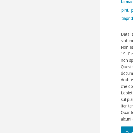
farmac
pini
,
tiapri
Data l
sintom
Non es
19. Pe
non sp
Questo 
docume
draft 
che ope
L’obie
sul pi
iter te
Quanto
alcuni 
Con