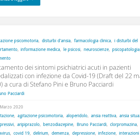
Draft
“Trattamento
dei
tazione psicomotoria
,
disturbi d'ansia
,
farmacologia clinica
,
i disturbi del
rtamento
,
informazione medica
,
le psicosi
,
neuroscienze
,
psicopatologia
sintomi
amento
psichiatrici
tamento dei sintomi psichiatrici acuti in pazienti
dalizzati con infezione da Covid-19 (Draft del 22 
acuti
) a cura di Stefano Pini e Bruno Pacciardi
in
uno Pacciardi
pazienti
 Marzo 2020
itazione
,
agitazione psicomotoria
,
aloperidolo
,
ansia reattiva
,
ansia situa
ospedalizzati
pressivi
,
aripiprazolo
,
benzodiazepine
,
Bruno Pacciardi
,
clorpromazina
,
con
avirus
,
covid 19
,
delirium
,
demenza
,
depressione
,
infezione
,
interazioni