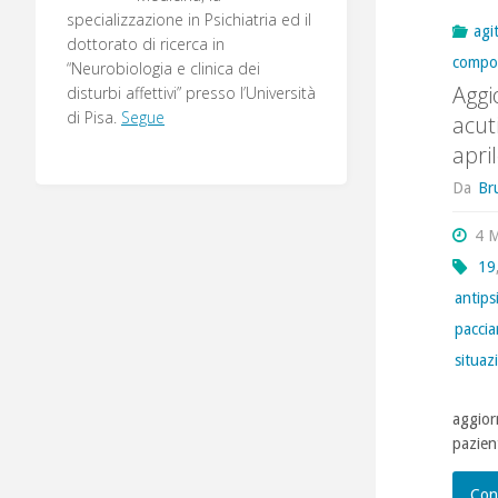
specializzazione in Psichiatria ed il
agi
dottorato di ricerca in
compo
“Neurobiologia e clinica dei
Aggi
disturbi affettivi” presso l’Università
di Pisa.
Segue
acut
apri
Da
Br
4 
19
antipsi
paccia
situaz
aggior
pazien
Con