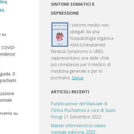
tina
,
SINTOMI SOMATICI E
ini
,
DEPRESSIONE
I sintomi medici non
spiegati da una
e su
fisiopatologia organica
nota (Unexplained
da COVID-
Medical Symptoms o UMS)
 evidenze
rappresentano una delle sfide
più complesse per il medico di
l
medicina generale e per lo
guida. Il
psichiatra.
Segue
sichiatri
ARTICOLI RECENTI
zzazione
normale
Pubblicazione del Manuale di
Clinica Psichiatrica a cura di Giulio
ervento su
Perugi
21 Settembre 2023
Master infermieristico salute
mentale edizione 2023 :