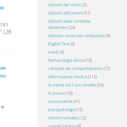
disturbi del sonno
(2)
del
disturbi dell'umore
(51)
disturbi della condotta
ici
alimentare
(24)
” (28
disturbo ossessivo compulsivo
(4)
English Text
(6)
eventi
(6)
farmacologia clinica
(70)
nale
,
i disturbi del comportamento
(72)
tici
,
informazione medica
(112)
la mente ed il suo cervello
(56)
le psicosi
(16)
neuroscienze
(41)
 in
psicopatologia
(15)
sintomi somatici
(12)
somatizzazioni
(8)